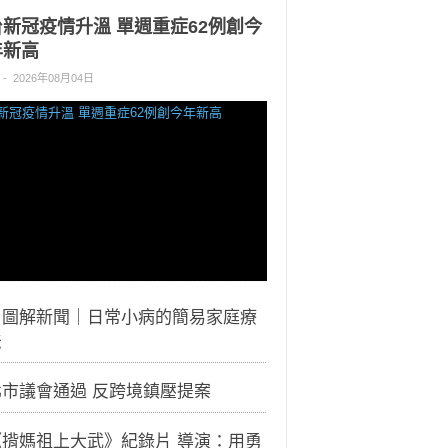
台新冠疫情升溫 單週重症62例創今
年新高
-
2026年08月04日
｜圖解新聞｜日常小病的簡易家庭療
法
北市議會通過 反跨境鎮壓提案
《揹媽祖上大武》紀錄片 導演：用勇