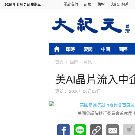
關於我們
訂報
購物
大紀元網系
2026 年 8 月 7 日 星期五
即時
要聞
中國
國際
首頁
國際
萬象
美AI晶片流入中
更新：
2026年06月02日
美國參議院銀行委員會首席民主黨成員