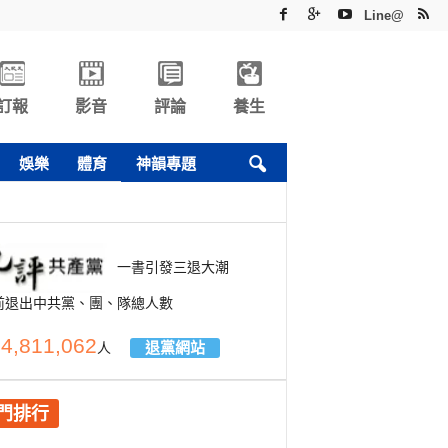
Line@
訂報
影音
評論
養生
娛樂
體育
神韻專題
一書引發三退大潮
前退出中共黨、團、隊總人數
4,811,062
退黨網站
人
門排行