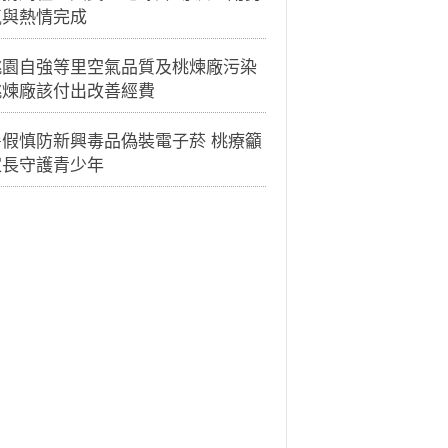
氣與熱情完成
桃園自強等里空氣品質及桃煉廠污染
桃煉廠該付出改善經費
暑假慎防新興毒品偽裝電子菸 桃療籲
家長守護青少年