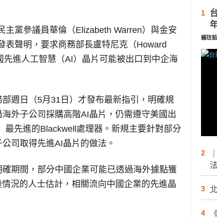
1
主黨參議員華倫（Elizabeth Warren）與金安
賴玟茹
日）發表聲明，要求商務部長盧特尼克（Howard
明美國先進人工智慧（AI）晶片可能被出口到中企海
部週日（5月31日）才發布最新指引，明確規
海外子公司採購高階AI晶片，仍需遵守美國出
）最先進的Blackwell處理器。新規主要針對部分
公司取得先進AI晶片的做法。
2
明確期間，部分中國企業可能已透過海外據點獲
鏈情況的人士估計，相關流向中國企業的先進晶
3
4