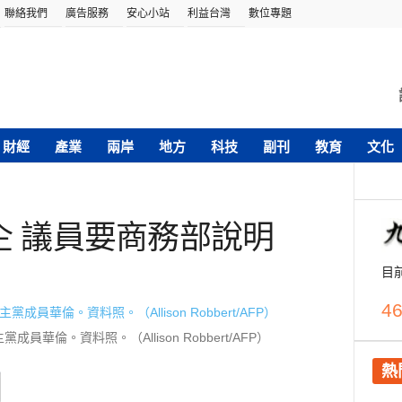
聯絡我們
廣告服務
安心小站
利益台灣
數位專題
財經
產業
兩岸
地方
科技
副刊
教育
文化
企 議員要商務部說明
目
46
華倫。資料照。（Allison Robbert/AFP）
熱