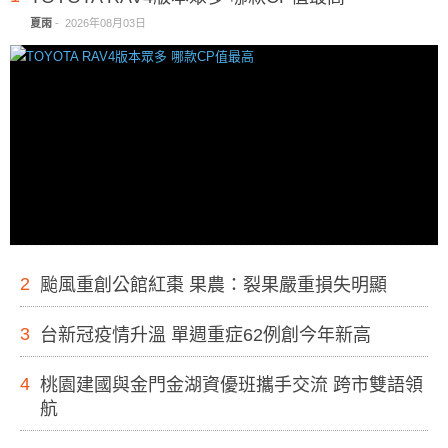
夏雨
-
2026年08月03日
2
颱風重創公館紅棗 果農：裂果嚴重損失明顯
3
台新冠疫情升溫 單週重症62例創今年新高
4
桃園建國與金門金湖資優班攜手交流 跨市雙語領
航