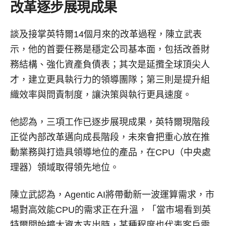
改革逐步展現成果
談及接掌英特爾14個月來的改革過程，陳立武表
示，他的首要任務是穩定公司基本面，包括改善財
務結構、強化資產負債表；其次是延攬全球頂尖人
才，建立更具執行力的領導團隊；第三則是提升組
織效率與問責制度，讓決策與執行更具速度。
他認為，三項工作已逐步展現成果，英特爾現階段
正從內部改革邁向成長階段，未來會把重心放在推
動業務與打造具領導地位的產品，在CPU（中央處
理器）領域取得領先地位。
陳立武認為，Agentic AI將帶動新一波運算需求，市
場對高效能CPU的需求正在升溫，「當市場看到英
特爾開始擴大資本支出時，某種程度也代表客戶需