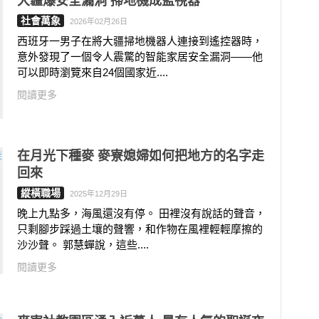
大疆爆安全漏洞 掃地機成監視器
社會萬象
2026年02月26日
西班牙一男子在將大疆掃地機器人連接到遙控器時，
意外發現了一個令人震驚的智能家居安全漏洞——他
可以即時瀏覽來自24個國家近....
閱讀更多
在月光下種麥 麥寮媳婦如何把地方的名字走
回來
縱橫職場
2025年12月29日
晚上九點多，海風還沒有停。 田裡沒有說話的聲音，
只剩腳步踩過土壤的聲響，和作物在風裡輕輕摩擦的
沙沙聲。 郭慧蟬說，這些....
閱讀更多