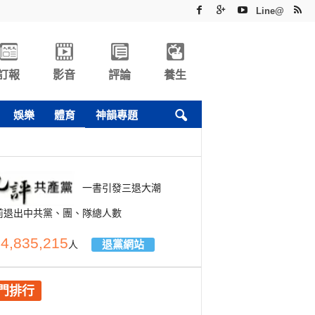
Line@
訂報
影音
評論
養生
娛樂
體育
神韻專題
一書引發三退大潮
前退出中共黨、團、隊總人數
4,835,215
退黨網站
人
門排行