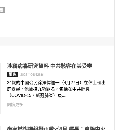
機
涉竊病毒研究資料 中共駭客在美受審
萬象
2026年04月28日
34歲的中國公民徐澤偉週一（4月27日）在休士頓出
庭受審，他被控九項罪名，包括在中共肺炎
（COVID-19，新冠肺炎）疫....
閱讀更多
麥寮燃煤機組擬再啟3個月 經長：會降中火