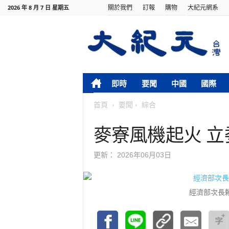
關於我們
訂報
購物
大紀元網系
2026 年 8 月 7 日 星期五
即時
要聞
中國
國際
首頁
要聞
綜合
麥寮風機起火 
更新：
2026年06月03日
經濟部次長