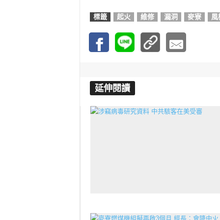
標籤
起火
維修
漏洞
麥寮
風
延伸閱讀