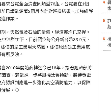
4
要求台電全面清查同類型76組，台電要在1個
目前已請能源署3個月內針對巡檢結果、加強維護
精進作業。
5
時期，天然氣及石油的量價，經濟部均已掌握。
6
在中油幫忙下，目前價位每公升新台幣33.9元，
8元，漲價的是工業用天然氣，漲價原因是工業用電
須有所反映。
自2010年開始商轉迄今已16年，接著經濟部將
面清查，若能進一步將風機汰舊換新，將使發電
政府認識到應進一步強化高空消防能力，以保障
續發展。◇