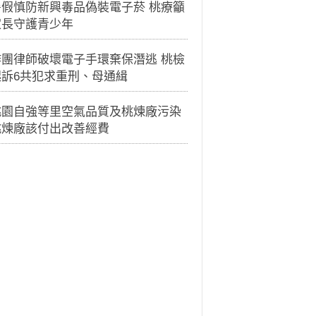
暑假慎防新興毒品偽裝電子菸 桃療籲
家長守護青少年
詐團律師破壞電子手環棄保潛逃 桃檢
起訴6共犯求重刑、母通緝
桃園自強等里空氣品質及桃煉廠污染
桃煉廠該付出改善經費