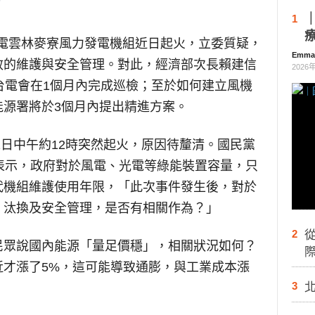
1
電雲林麥寮風力發電機組近日起火，立委質疑，
Emm
效的維護與安全管理。對此，經濟部次長賴建信
2026
台電會在1個月內完成巡檢；至於如何建立風機
能源署將於3個月內提出精進方案。
1日中午約12時突然起火，原因待釐清。國民黨
表示，政府對於風電、光電等綠能裝置容量，只
代機組維護使用年限，「此次事件發生後，對於
、汰換及安全管理，是否有相關作為？」
2
民眾說國內能源「量足價穩」，相關狀況如何？
際
近才漲了5%，這可能導致通膨，與工業成本漲
3
。