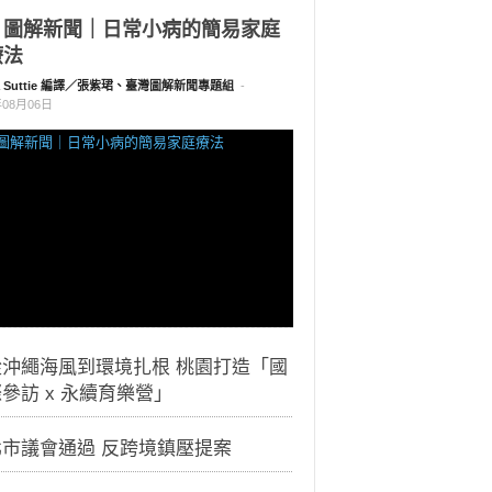
｜圖解新聞｜日常小病的簡易家庭
療法
a Suttie 編譯／張紫珺、臺灣圖解新聞專題組
-
年08月06日
從沖繩海風到環境扎根 桃園打造「國
參訪 x 永續育樂營」
北市議會通過 反跨境鎮壓提案