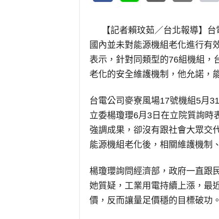
【記者賴玟茹／台北報導】
台
國內並未對能源機組老化進行有
表示，針對同類型的76組機組，
老化的安全維護機制，他允諾，
台電公司麥寮風場17號機組5月3
立委楊瓊瓔6月3日在立院質詢時
強調成果，卻沒有跟社會大眾交
能源機組老化後，相關維護機制
楊瓊瓔詢問經濟部，政府一直跟
她質疑，工業用電持續上漲，最
價，反而讓量足價穩的目標破功