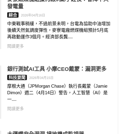
發電量
綜合
2026年04月16日
中東戰事稍緩，不過前景未明，台電為協助中油增加
後續天然氣調度彈性，麥寮電廠燃煤機組預計5月底
再啟動運作3個月。經濟部長龔....
閱讀更多
銀行測試AI工具 小摩CEO戴蒙：漏洞更多
科技要聞
2026年04月15日
摩根大通（JPMorgan Chase）執行長戴蒙（Jamie
Dimon）週二（4月14日）警告，人工智慧（AI）是
一....
閱讀更多