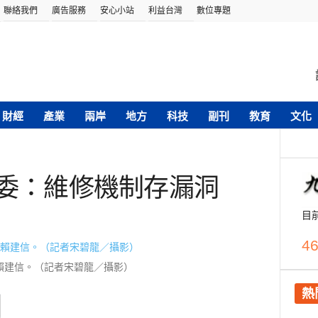
聯絡我們
廣告服務
安心小站
利益台灣
數位專題
財經
產業
兩岸
地方
科技
副刊
教育
文化
立委：維修機制存漏洞
目
46
賴建信。（記者宋碧龍／攝影）
熱