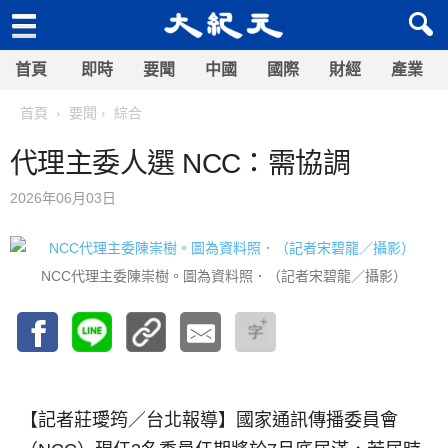
首頁
即時
要聞
中國
國際
財經
產業
首頁
要聞
綜合
代理主委人選 NCC：需協調
2026年06月03日
NCC代理主委陳崇樹。圖為資料照．（記者宋碧龍／攝影）
【記者莊璦筠／台北報導】
國家通訊傳播委員會