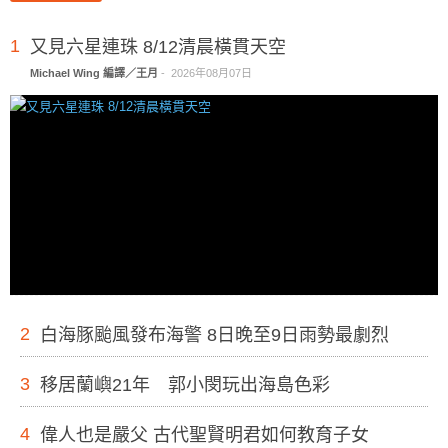
1
又見六星連珠 8/12清晨橫貫天空
Michael Wing 編譯／王月
-
2026年08月07日
2
白海豚颱風發布海警 8日晚至9日雨勢最劇烈
3
移居蘭嶼21年 郭小閔玩出海島色彩
4
偉人也是嚴父 古代聖賢明君如何教育子女