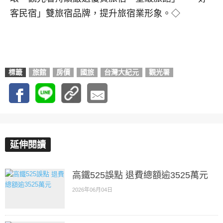
客民宿」雙旅宿品牌，提升旅宿業形象。◇
標籤
旅館
房價
國旅
台灣大紀元
觀光署
延伸閱讀
高鐵525誤點 退費總額逾3525萬元
2026年06月04日