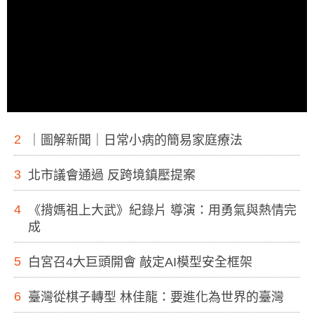
2
｜圖解新聞｜日常小病的簡易家庭療法
3
北市議會通過 反跨境鎮壓提案
4
《揹媽祖上大武》紀錄片 導演：用勇氣與熱情完
成
5
白宮召4大巨頭開會 敲定AI模型安全框架
6
臺灣從棋子轉型 林佳龍：要進化為世界的臺灣