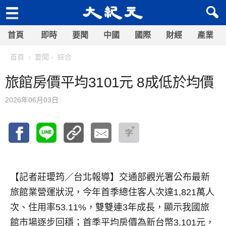
首頁
即時
要聞
中國
國際
財經
產業
首頁
要聞
綜合
旅館房價平均3101元 8成低於均價
2026年06月03日
【記者莊璦筠／台北報導】
交通部觀光署公布最新
旅館業營運狀況，今年首季總住客人次達1,821萬人
次、住用率53.11%，雙雙連3年成長，顯示我國旅
館市場逐步回穩；首季平均房價為新台幣3,101元，