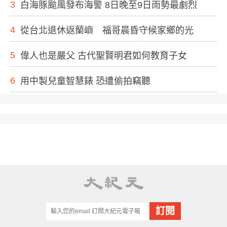
3
白海豚颱風發布海警 8日晚至9日雨勢最劇烈
4
從台北退休返蘭嶼 福哥晨昏守候家鄉的光
5
偉人也是嚴父 古代聖賢明君如何教育子女
6
用中製兒童智慧錶 恐遭偷拍竊聽