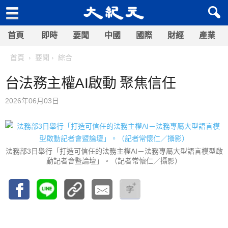
首頁
即時
要聞
中國
國際
財經
產業
首頁
要聞
綜合
台法務主權AI啟動 聚焦信任
2026年06月03日
法務部3日舉行「打造可信任的法務主權AI－法務專屬大型語言模型啟
動記者會暨論壇」。（記者常懷仁／攝影）