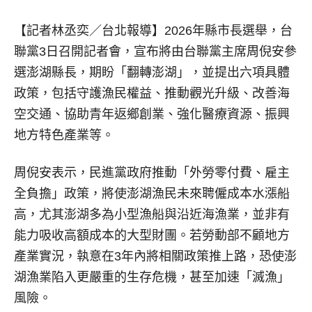
【記者林丞奕／台北報導】
2026年縣市長選舉，台
聯黨3日召開記者會，宣布將由台聯黨主席周倪安參
選澎湖縣長，期盼「翻轉澎湖」，並提出六項具體
政策，包括守護漁民權益、推動觀光升級、改善海
空交通、協助青年返鄉創業、強化醫療資源、振興
地方特色產業等。
周倪安表示，民進黨政府推動「外勞零付費、雇主
全負擔」政策，將使澎湖漁民未來聘僱成本水漲船
高，尤其澎湖多為小型漁船與沿近海漁業，並非有
能力吸收高額成本的大型財團。若勞動部不顧地方
產業實況，執意在3年內將相關政策推上路，恐使澎
湖漁業陷入更嚴重的生存危機，甚至加速「滅漁」
風險。