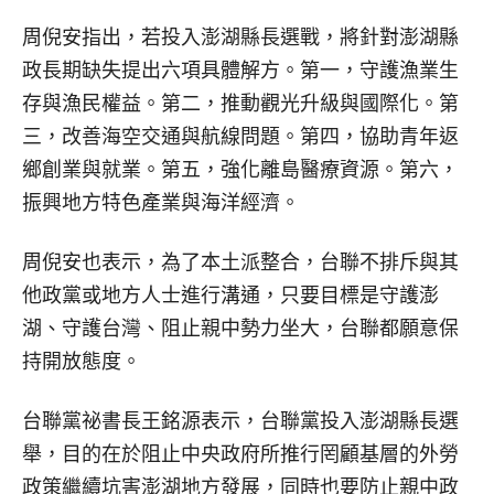
周倪安指出，若投入澎湖縣長選戰，將針對澎湖縣
政長期缺失提出六項具體解方。第一，守護漁業生
存與漁民權益。第二，推動觀光升級與國際化。第
三，改善海空交通與航線問題。第四，協助青年返
鄉創業與就業。第五，強化離島醫療資源。第六，
振興地方特色產業與海洋經濟。
周倪安也表示，為了本土派整合，台聯不排斥與其
他政黨或地方人士進行溝通，只要目標是守護澎
湖、守護台灣、阻止親中勢力坐大，台聯都願意保
持開放態度。
台聯黨祕書長王銘源表示，台聯黨投入澎湖縣長選
舉，目的在於阻止中央政府所推行罔顧基層的外勞
政策繼續坑害澎湖地方發展，同時也要防止親中政