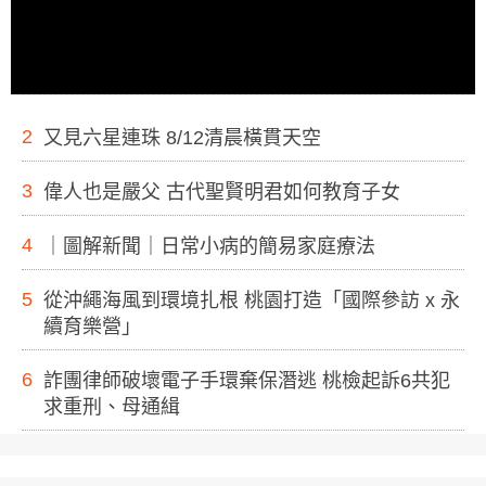
2
又見六星連珠 8/12清晨橫貫天空
3
偉人也是嚴父 古代聖賢明君如何教育子女
4
｜圖解新聞｜日常小病的簡易家庭療法
5
從沖繩海風到環境扎根 桃園打造「國際參訪 x 永
續育樂營」
6
詐團律師破壞電子手環棄保潛逃 桃檢起訴6共犯
求重刑、母通緝