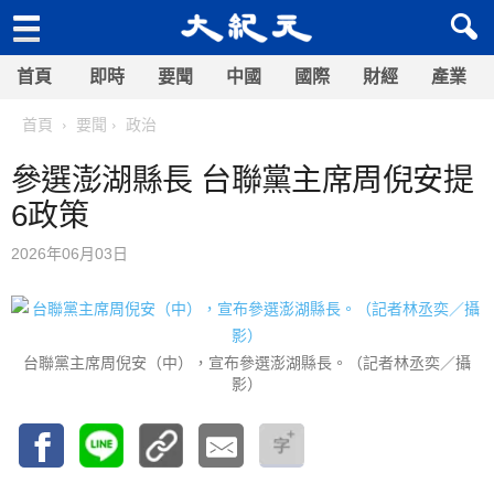
首頁
即時
要聞
中國
國際
財經
產業
首頁
要聞
政治
參選澎湖縣長 台聯黨主席周倪安提
6政策
2026年06月03日
台聯黨主席周倪安（中），宣布參選澎湖縣長。（記者林丞奕／攝
影）