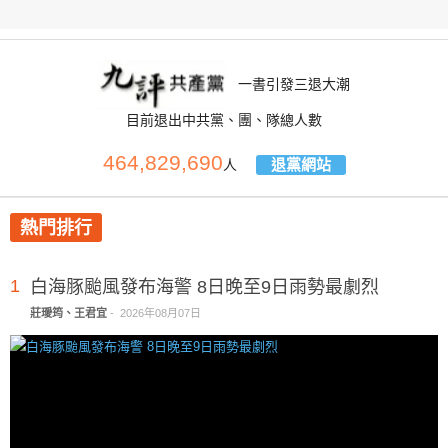
一書引發三退大潮
目前退出中共黨、團、隊總人數
464,829,690
退黨網站
人
熱門排行
1
白海豚颱風發布海警 8日晚至9日雨勢最劇烈
莊璦筠、王君宜
-
2026年08月07日