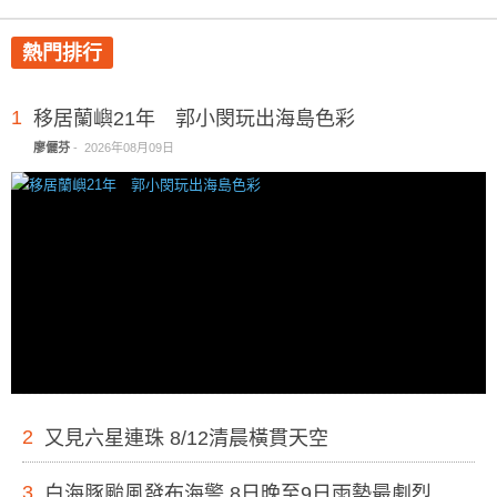
熱門排行
1
移居蘭嶼21年 郭小閔玩出海島色彩
廖儷芬
-
2026年08月09日
2
又見六星連珠 8/12清晨橫貫天空
3
白海豚颱風發布海警 8日晚至9日雨勢最劇烈