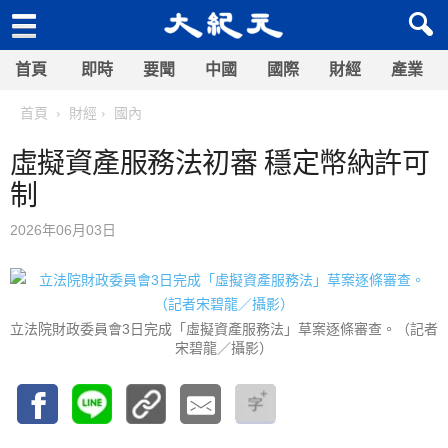
首頁
即時
要聞
中國
國際
財經
產業
首頁
財經
國內
虛擬資產服務法初審 穩定幣納許可
制
2026年06月03日
立法院財政委員會3日完成「虛擬資產服務法」草案逐條審查。（記者
宋碧龍／攝影）