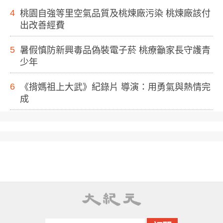
4
桃園自強等里空氣品質及桃煉廠污染 桃煉廠該付
出改善經費
5
暑假慎防新興毒品偽裝電子菸 桃療籲家長守護青
少年
6
《揹媽祖上大武》紀錄片 導演：用勇氣與熱情完
成