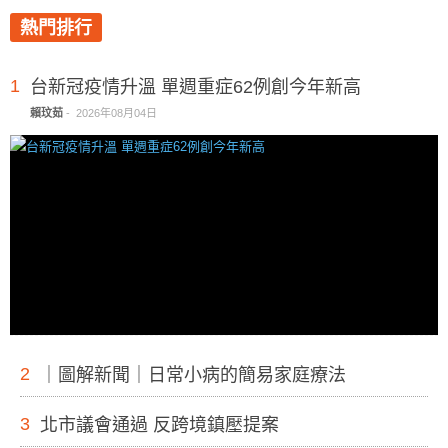
熱門排行
1
台新冠疫情升溫 單週重症62例創今年新高
賴玟茹
-
2026年08月04日
2
｜圖解新聞｜日常小病的簡易家庭療法
3
北市議會通過 反跨境鎮壓提案