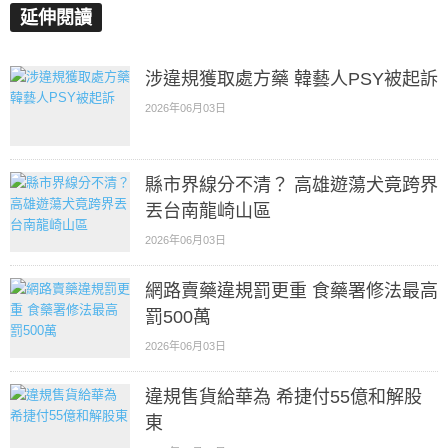
延伸閱讀
涉違規獲取處方藥 韓藝人PSY被起訴
2026年06月03日
縣市界線分不清？ 高雄遊蕩犬竟跨界
丟台南龍崎山區
2026年06月03日
網路賣藥違規罰更重 食藥署修法最高
罰500萬
2026年06月03日
違規售貨給華為 希捷付55億和解股
東