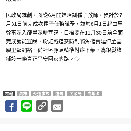
民政局規劃，將從6月開始培訓種子教師，預計於7
月31日前完成次種子任務賦予，並於8月1日起由里
幹事深入鄰里深耕宣講，目標要在11月30日前全面
完成識能宣講，盼能將道安防制觸角確實延伸至基
層里鄰網絡，從社區源頭精準對症下藥，為銀髮族
鋪設一條真正平安回家的路。◇
標籤
高雄
交通事故
違規
民政局
高齡者