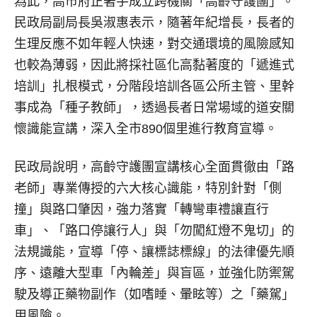
為此，高市府正著手成立跨機關「高齡守護團」。
民政局副局長吳淑惠表示，隨著年紀增長，長者的
生理反應不如年輕人快速，對交通環境的風險感知
也較為薄弱，因此將採社區化高黏著度的「遞進式
培訓」扎根模式，分階段培訓各區公所主管、里幹
事成為「種子教師」，透過長者日常場域的道安關
懷識能宣講，深入全市890個里進行教育宣導。
民政局說明，高齡守護團宣講核心全面貫徹由「路
老師」專業傳授的六大核心識能，特別針對「側
撞」與路口肇因，強力落實「轉彎車禮讓直行
車」、「路口停讓行人」與「勿闖紅燈不鬼切」的
法規識能，宣導「停、讓標誌標線」的法律優先順
序、遠離大型車「內輪差」與盲區，並強化防禦駕
駛及導正藥物副作（如嗜睡、暈眩等）之「藥駕」
用風險。