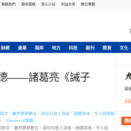
聯絡我們
廣告服務
安心小站
利益台灣
數位專題
財經
產業
兩岸
地方
科技
副刊
教育
文化
養德——諸葛亮《誡子
目
46
熱
的短文，雖然寥寥數言，卻句句發人深省，細嚼其味，令人回