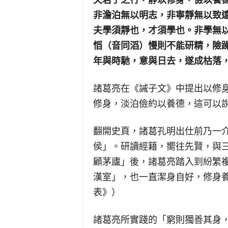
夫君子之行，靜以修身，儉以養
非澹泊無以明志，非寧靜無以致
夫學須靜也，才須學也。非學無
慆（音同滔）慢則不能研精，險
年與時馳，意與日去，遂成枯落
諸葛亮在《誡子文》中提出以修
修身，淡泊儉約以養德，這可以
翻開史頁，諸葛孔明出仕前乃一
侯」。研讀經籍，嚮往先賢，與
顧茅廬」後，諸葛亮踏入到紛繁
漢室」，也一直潔身自好，修身
表》）
諸葛亮所實踐的「窮則獨善其身