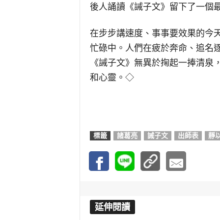
後人誦讀《誡子文》留下了一個
在步步講速度、事事要效果的今
忙碌中。人們在疲於奔命、追名
《誡子文》無異於掬起一捧清泉
和心靈。◇
標籤
諸葛亮
誡子文
出師表
靜
延伸閱讀