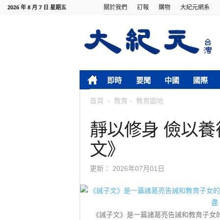
關於我們
訂報
購物
大紀元網系
2026 年 8 月 7 日 星期五
即時
要聞
中國
國際
首頁
教育
教育園地
靜以修身 儉以
文》
更新：
2026年07月01日
《誡子文》是一篇諸葛亮告誡和教育子女