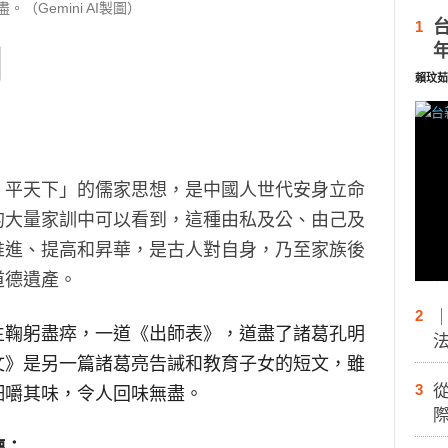
。（Gemini AI製圖）
1
賴玟茹
、平天下」的儒家思想，是中國人世代安身立命
的大量家訓中可以看到，這種由私及公、由己及
推進、提高和昇華，是古人對自身，乃至家族後
道德遺產。
2
生鞠躬盡瘁，一道《出師表》，道盡了諸葛孔明
文》是另一篇諸葛亮告誡和教育子女的短文，雖
3
細嚼其味，令人回味無盡。
際