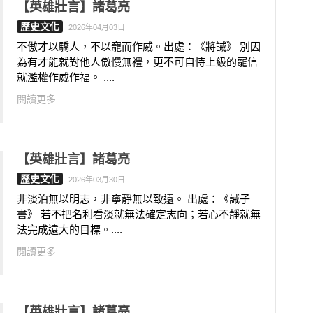
【英雄壯言】諸葛亮
歷史文化
2026年04月03日
不傲才以驕人，不以寵而作威。出處：《將誡》 別因
為有才能就對他人傲慢無禮，更不可自恃上級的寵信
就濫權作威作福。 ....
閱讀更多
【英雄壯言】諸葛亮
歷史文化
2026年03月30日
非淡泊無以明志，非寧靜無以致遠。 出處：《誡子
書》 若不把名利看淡就無法確定志向；若心不靜就無
法完成遠大的目標。....
閱讀更多
【英雄壯言】諸葛亮