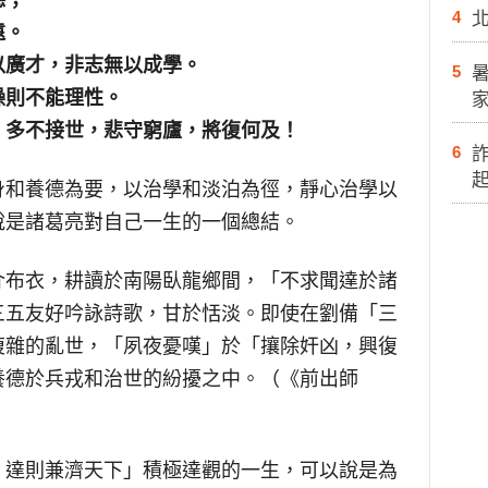
德；
4
遠。
以廣才，
非志無以成學
。
5
躁則不能理性。
，多不接世，悲守窮廬，將復何及！
6
身和養德為要，以治學和淡泊為徑，靜心治學以
說是諸葛亮對自己一生的一個總結。
介布衣，耕讀於南陽臥龍鄉間，「不求聞達於諸
三五友好吟詠詩歌，甘於恬淡。即使在劉備「三
複雜的亂世，「夙夜憂嘆」於「攘除奸凶，興復
養德於兵戎和治世的紛擾之中。（《前出師
，達則兼濟天下」積極達觀的一生，可以說是為