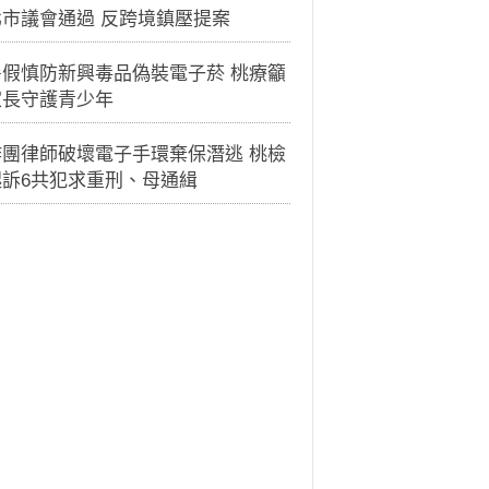
北市議會通過 反跨境鎮壓提案
暑假慎防新興毒品偽裝電子菸 桃療籲
家長守護青少年
詐團律師破壞電子手環棄保潛逃 桃檢
起訴6共犯求重刑、母通緝