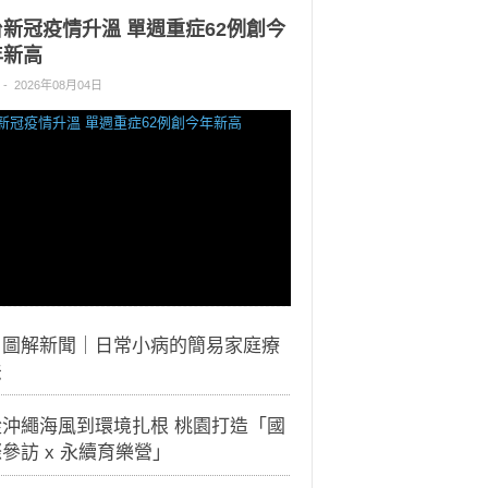
台新冠疫情升溫 單週重症62例創今
年新高
-
2026年08月04日
｜圖解新聞｜日常小病的簡易家庭療
法
從沖繩海風到環境扎根 桃園打造「國
參訪 x 永續育樂營」