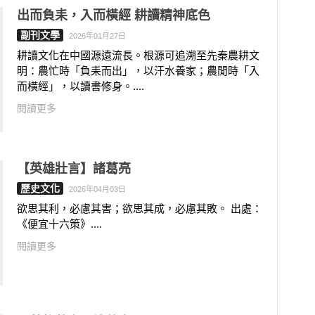
出而負耒，入而橫經 耕讀精神底色
副刊文學
2026年01月27日
耕讀文化在中國源遠流長。根源可追溯至先秦農耕文
明：農忙時「負耒而出」，以汗水養家；農閒時「入
而橫經」，以讀書修身。....
閱讀更多
【英雄壯言】諸葛亮
歷史文化
2026年04月03日
欲思其利，必慮其害；欲思其成，必慮其敗。 出處：
《便宜十六策》....
閱讀更多