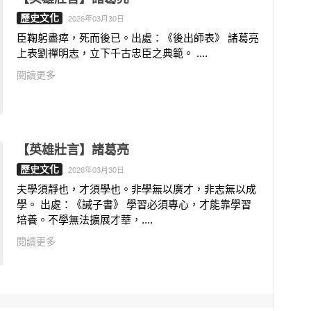
歷史文化
2026年03月30日
臣鞠躬盡瘁，死而後已。出處：《後出師表》 諸葛亮
上表劉禪明志，立下千古忠臣之典範。 ....
閱讀更多
【英雄壯言】諸葛亮
歷史文化
2026年03月30日
夫學須靜也，才須學也。非學無以廣才，非志無以成
學。 出處：《誡子書》 學習必須專心，才能靠學習
培養。不學無法擴展才華，....
閱讀更多