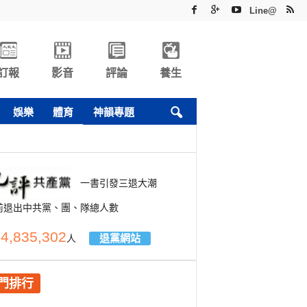
Line@
訂報
影音
評論
養生
娛樂
體育
神韻專題
一書引發三退大潮
前退出中共黨、團、隊總人數
4,835,302
退黨網站
人
門排行