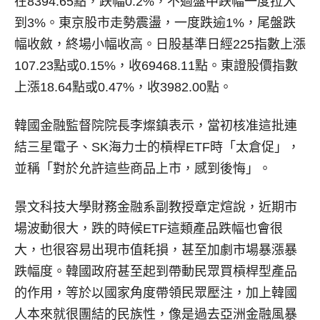
在8394.65點，跌幅0.2%，不過盤中跌幅一度拉大
到3%。東京股市走勢震盪，一度跌逾1%，尾盤跌
幅收斂，終場小幅收高。日股基準日經225指數上漲
107.23點或0.15%，收69468.11點。東證股價指數
上漲18.64點或0.47%，收3982.00點。
韓國金融監督院院長李燦鎮表示，當初核准這批連
結三星電子、SK海力士的槓桿ETF時「太倉促」，
並稱「對於允許這些商品上市，感到後悔」。
景文科技大學財務金融系副教授章定煊說，近期市
場波動很大，跌的時候ETF這類產品跌幅也會很
大，也很容易出現市值耗損，甚至加劇市場暴漲暴
跌幅度。韓國政府甚至起到帶動民眾買槓桿型產品
的作用，等於以國家角度帶領民眾壓注，加上韓國
人本來就很團結的民族性，像是過去亞洲金融風暴