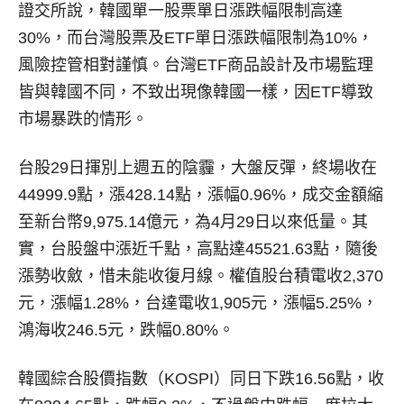
證交所說，韓國單一股票單日漲跌幅限制高達
30%，而台灣股票及ETF單日漲跌幅限制為10%，
風險控管相對謹慎。台灣ETF商品設計及市場監理
皆與韓國不同，不致出現像韓國一樣，因ETF導致
市場暴跌的情形。
台股29日揮別上週五的陰霾，大盤反彈，終場收在
44999.9點，漲428.14點，漲幅0.96%，成交金額縮
至新台幣9,975.14億元，為4月29日以來低量。其
實，台股盤中漲近千點，高點達45521.63點，隨後
漲勢收斂，惜未能收復月線。權值股台積電收2,370
元，漲幅1.28%，台達電收1,905元，漲幅5.25%，
鴻海收246.5元，跌幅0.80%。
韓國綜合股價指數（KOSPI）同日下跌16.56點，收