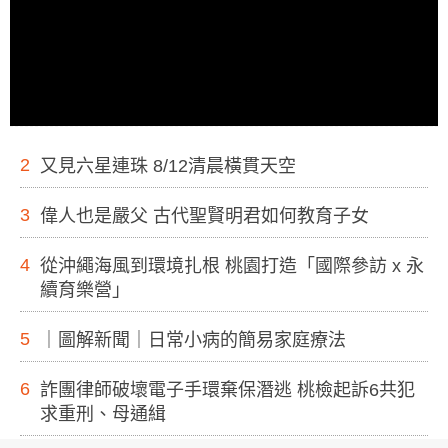
2
又見六星連珠 8/12清晨橫貫天空
3
偉人也是嚴父 古代聖賢明君如何教育子女
4
從沖繩海風到環境扎根 桃園打造「國際參訪 x 永
續育樂營」
5
｜圖解新聞｜日常小病的簡易家庭療法
6
詐團律師破壞電子手環棄保潛逃 桃檢起訴6共犯
求重刑、母通緝