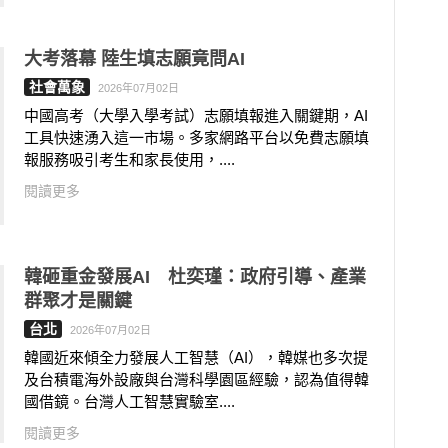
大考落幕 陸生填志願竟問AI
社會萬象
2026年07月02日
中國高考（大學入學考試）志願填報進入關鍵期，AI
工具快速湧入這一市場。多家網路平台以免費志願填
報服務吸引考生和家長使用，....
閱讀更多
韓砸重金發展AI 杜奕瑾：政府引導、產業
群聚才是關鍵
台北
2026年07月02日
韓國近來傾全力發展人工智慧（AI），韓媒也多次提
及台積電海外設廠與台灣科學園區經驗，認為值得韓
國借鏡。台灣人工智慧實驗室....
閱讀更多