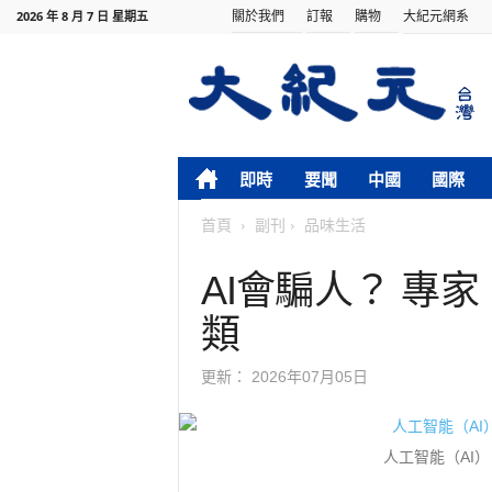
關於我們
訂報
購物
大紀元網系
2026 年 8 月 7 日 星期五
即時
要聞
中國
國際
首頁
副刊
品味生活
AI會騙人？ 專
類
更新：
2026年07月05日
人工智能（AI