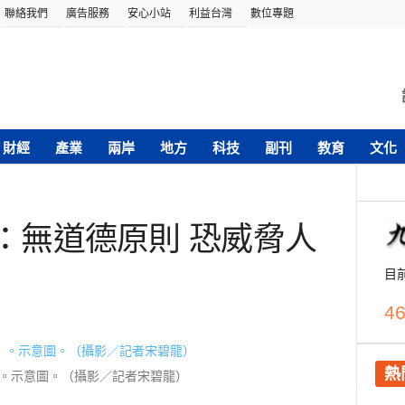
聯絡我們
廣告服務
安心小站
利益台灣
數位專題
財經
產業
兩岸
地方
科技
副刊
教育
文化
家：無道德原則 恐威脅人
目
46
熱
）。示意圖。（攝影／記者宋碧龍）