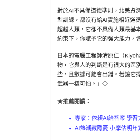
對於AI不具備道德準則，北美資
型訓練，都沒有給AI實施相近道
超越人類，它卻不具備人類最基
約束下，你賦予它的強大能力，
日本的電腦工程師清原仁（Kiyoha
物，它與人的判斷是有很大的區別
些，且數據可能會出錯。若讓它
武器一樣可怕。」◇
★推薦閱讀：
專家：依賴AI給答案 學
AI熱潮藏隱憂 小摩估明