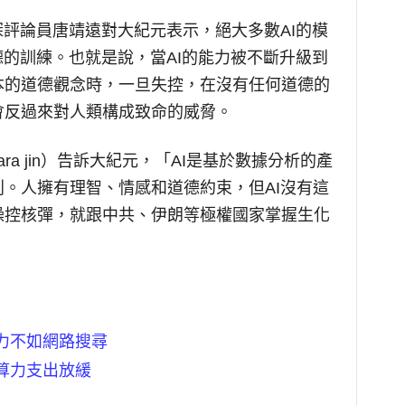
深評論員唐靖遠對大紀元表示，絕大多數AI的模
德的訓練。也就是說，當AI的能力被不斷升級到
本的道德觀念時，一旦失控，在沒有任何道德的
會反過來對人類構成致命的威脅。
ra jin）告訴大紀元，「AI是基於數據分析的產
。人擁有理智、情感和道德約束，但AI沒有這
操控核彈，就跟中共、伊朗等極權國家掌握生化
習力不如網路搜尋
年算力支出放緩