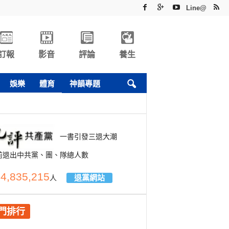
Line@
訂報
影音
評論
養生
娛樂
體育
神韻專題
一書引發三退大潮
前退出中共黨、團、隊總人數
4,835,215
退黨網站
人
門排行