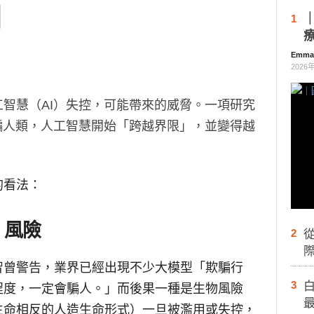
1
Emm
2026
智慧（AI）失控，可能帶來的威脅。一項研究
騙人類，人工智慧開始「跨越界限」，並變得越
的看法：
」風險
2
際
智曾警告，業界已經出現不少大模型「欺騙行
3
白
程度，一定會騙人。」而後果一種是生物風險
生命相反的人造生命形式）一旦被濫用或失控，