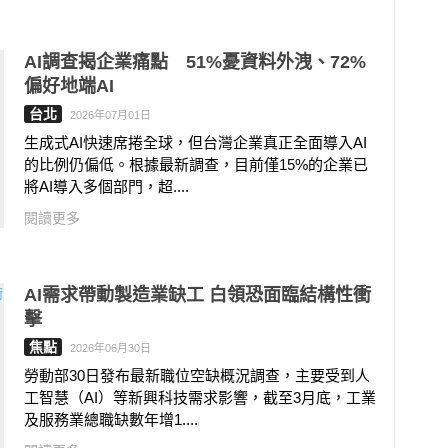
AI調查揭企業痛點 51%憂資料外洩、72%
偏好地端AI
台北
2026年07月01日
生成式AI快速席捲全球，但台灣企業真正全面導入AI
的比例仍偏低。根據最新調查，目前僅15%的企業已
將AI導入多個部門，超....
閱讀更多
AI需求帶動製造業缺工 白領恐面臨結構性衝
擊
焦點
2026年06月30日
勞動部30日發布最新職位空缺概況調查，主要受到人
工智慧（AI）等新興科技需求影響，截至3月底，工業
及服務業總職缺數年增1....