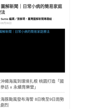
｜圖解新聞｜日常小病的簡易家庭
療法
a Suttie 編譯／張紫珺、臺灣圖解新聞專題組
-
年08月06日
從沖繩海風到環境扎根 桃園打造「國
參訪 x 永續育樂營」
海豚颱風發布海警 8日晚至9日雨勢
最劇烈