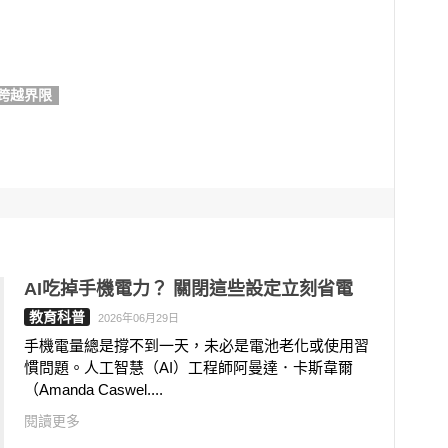
跨越界限
AI吃掉手機電力？ 關閉這些設定立刻省電
教育科普
2026年06月29日
手機電量總是撐不到一天，未必是電池老化或使用習
慣問題。人工智慧（AI）工程師阿曼達．卡斯韋爾
（Amanda Caswel....
閱讀更多