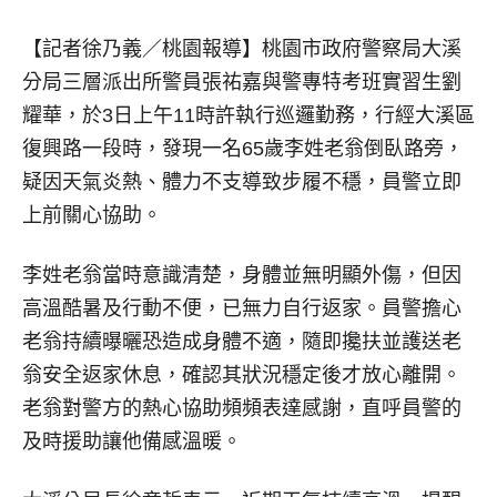
【記者徐乃義／桃園報導】
桃園市政府警察局大溪
分局三層派出所警員張祐嘉與警專特考班實習生劉
耀華，於3日上午11時許執行巡邏勤務，行經大溪區
復興路一段時，發現一名65歲李姓老翁倒臥路旁，
疑因天氣炎熱、體力不支導致步履不穩，員警立即
上前關心協助。
李姓老翁當時意識清楚，身體並無明顯外傷，但因
高溫酷暑及行動不便，已無力自行返家。員警擔心
老翁持續曝曬恐造成身體不適，隨即攙扶並護送老
翁安全返家休息，確認其狀況穩定後才放心離開。
老翁對警方的熱心協助頻頻表達感謝，直呼員警的
及時援助讓他備感溫暖。