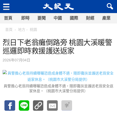
首頁
即時
要聞
中國
國際
財經
產業
首頁
地方
桃園
烈日下老翁癱倒路旁 桃園大溪暖警
巡邏即時救援護送返家
2026年07月04日
員警擔心老翁持續曝曬恐造成身體不適，隨即攙扶並護送老翁安全返
家休息。（桃園市大溪警分局提供）