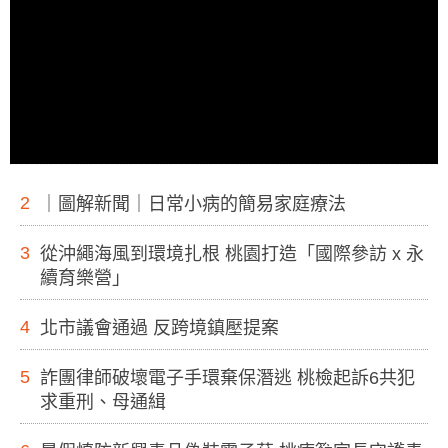
2
｜圖解新聞｜日常小病的簡易家庭療法
3
從沖繩海風到環境扎根 桃園打造「國際參訪 x 永
續育樂營」
4
北市議會通過 反跨境鎮壓提案
5
詐團律師破壞電子手環棄保潛逃 桃檢起訴6共犯
求重刑、母通緝