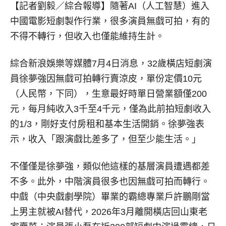
【記者劉毅／綜合報導】
隨著AI（人工智慧）進入
中國電影短劇製作行業，很多演員無戲可拍，有的
不得不轉行，但收入也僅能維持生計。
綜合新浪娛樂等媒體7月4日消息，32歲橫店短劇演
員徐夢強因無戲可拍轉行賣涼皮，單份定價10元
（人民幣，下同），生意最好時單日營業額僅200
元，每月純收入3千至4千元，僅為此前拍短劇收入
的1/3，剛好支付房租和基本生活開銷。徐夢強表
示，收入「跟演戲比差多了，但至少能生活。」
不僅僅是徐夢強，類似他這樣的基層演員遭遇都差
不多。此外，中階演員很多也因無戲可拍而轉行。
中戲（中央戲劇學院）畢業的霸總專業戶許鵬剛當
上男主就被AI替代，2026年3月離開橫店回山東老