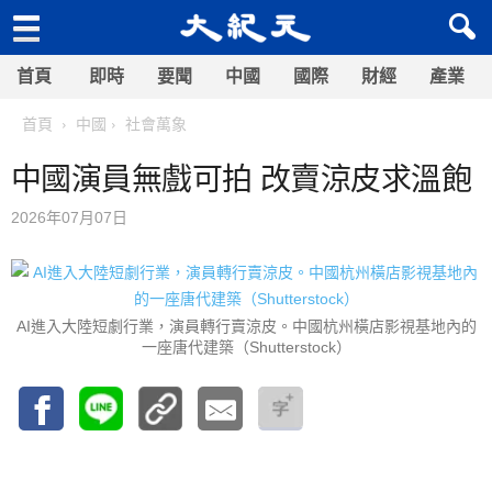
首頁
即時
要聞
中國
國際
財經
產業
首頁
中國
社會萬象
中國演員無戲可拍 改賣涼皮求溫飽
2026年07月07日
AI進入大陸短劇行業，演員轉行賣涼皮。中國杭州橫店影視基地內的
一座唐代建築（Shutterstock）