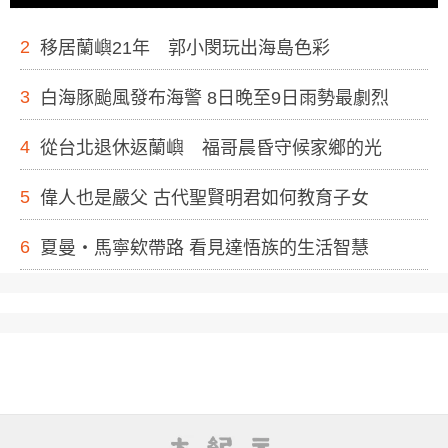
2
移居蘭嶼21年 郭小閔玩出海島色彩
3
白海豚颱風發布海警 8日晚至9日雨勢最劇烈
4
從台北退休返蘭嶼 福哥晨昏守候家鄉的光
5
偉人也是嚴父 古代聖賢明君如何教育子女
6
夏曼・馬寧欸帶路 看見達悟族的生活智慧