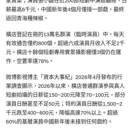
家賣菜；演員張小磊在近200部短劇中演過霸總，日
薪最高6千元，中國新年後4個月僅接一部戲，最終
返回青海種辣椒。
橫店登記在冊的13萬名群演（臨時演員）中，每天
有效通告僅約800個，超過六成演員月收入不足2千
元。橫店十餘個短劇專用實景攝影棚僅3個仍在運
作，空置率達78%。
微博影視博主「資本大事紀」2026年4月發布的行
業調查顯示，2026年以來，橫店普通群演參與真人
短劇拍攝的日薪從150~200元降至70~100元，部分
演員日酬甚至不足50元；特約演員日酬從1,500~2
千元跌至400~600元，降幅高達70%以上。超過
60%的基層演員中國新年後未接到任何戲約。