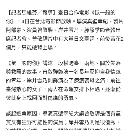
【記者馬維芬／報導】
臺日合作電影《鼠一般的
你》，4日在台北電影節放映。導演真壁幸紀、製片
阿部豪、演員曾敬驊、岸井雪乃、藤原季節合體出
席記者會。曾敬驊片中有大量日文臺詞，前後苦花2
個月，只能硬背上場。
《鼠一般的你》講述一段橫跨臺日兩地、關於失落
與救贖的故事。曾敬驊飾演一名長年壓抑自我情感
的青年，岸井雪乃則飾演為了療癒喪母之痛，前往
臺灣散心的女子，兩人在命運安排下相遇，逐漸從
彼此身上找回面對傷痛的勇氣。
談起選角原因，導演真壁幸紀大讚曾敬驊是個有氣
質又有狂野可能性的演員；岸井雪乃則是很優秀，