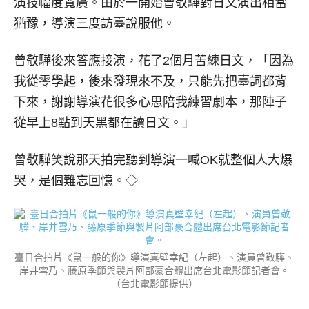
演技幅度寬廣。由於一開始曾敬驊對日文演出相當
猶豫，導演三度訪臺說服他。
曾敬驊後來答應接演，花了2個月苦練日文，「因為
我從零學起，後來發現來不及，只能先把臺詞都背
下來，謝謝導演花很多心思陪我練習劇本，那陣子
從早上8點到天黑都在讀日文。」
曾敬驊笑說那天拍完聽到導演一喊OK就整個人大爆
哭，是個難忘回憶。◇
臺日合拍片《鼠一般的你》導演真壁幸紀（左起）、演員曾敬驊、
岸井雪乃、藤原季節與製片阿部豪合體出席台北電影節記者會。
（台北電影節提供）