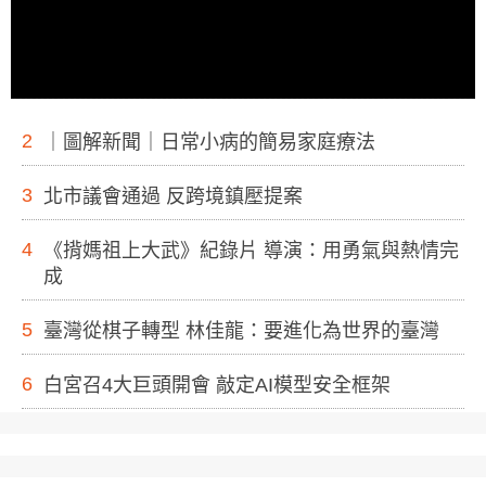
2
｜圖解新聞｜日常小病的簡易家庭療法
3
北市議會通過 反跨境鎮壓提案
4
《揹媽祖上大武》紀錄片 導演：用勇氣與熱情完
成
5
臺灣從棋子轉型 林佳龍：要進化為世界的臺灣
6
白宮召4大巨頭開會 敲定AI模型安全框架