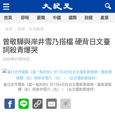
首頁
即時
要聞
中國
國際
財經
產業
首頁
娛樂
影視廣場
曾敬驊與岸井雪乃搭檔 硬背日文臺
詞殺青爆哭
2026年07月06日
臺日合作電影《鼠一般的你》於7月4日在台北電影節放映。圖為曾敬
驊（右）與岸井雪乃（左）。（台北電影節提供）