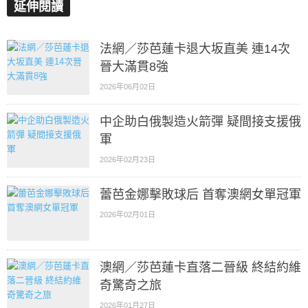
延伸閱讀
法網／莎芭蓮卡退大坂直美 連14次
晉大滿貫8強
2026年06月02日
中企助白俄製造火箭彈 疑間接支援俄
軍
2026年02月23日
蕾芭金娜擊敗球后 首奪澳網女單冠軍
2026年02月01日
澳網／莎芭蓮卡直落二晉級 終結約維
奇驚奇之旅
2026年01月27日