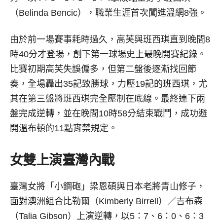
（Belinda Bencic），職業生涯首次闖進溫網8強。
由於前一場賽事耗時過久，高芙與班西琪直到晚間8
時40分才登場，創下第一球場史上最晚開賽紀錄。
比賽初期高芙失誤偏多，但第二盤後逐漸找回節
奏，全場轟出35記致勝球，力壓19記的班西琪，尤
其在第三盤將班西琪完全壓制在底線。最終連下兩
盤完成逆轉，並在晚間10時58分結束戰鬥，成功避
開溫布頓的11點宵禁規定。
女雙上演臺灣內戰
臺灣女將「小鋼砲」梁恩碩與日本老將青山修子，
面對澳洲組合比勒爾（Kimberly Birrell）／吉布森
（Talia Gibson）上演逆轉，以5：7、6：0、6：3