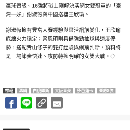
贏球晉級。16強將碰上剛解決澳網女雙冠軍的「臺
灣一姊」謝淑薇與中國搭檔王欣瑜。
謝淑薇擁有豐富大賽經驗與靈活網前變化，王欣瑜
底線火力穩定；梁恩碩則具備強勁抽球與速度優
勢，搭配青山修子的雙打經驗與網前判斷，預料將
是一場節奏快速、攻防轉換明確的女雙大戰。◇
標籤
溫網
白俄羅斯
大阪直美
莎芭蓮卡
晉級8強