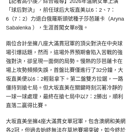
【記者高小虔／綜合報導】
2026年溫網女單上演
「球后對決」，前任球后大坂直美以6：2、7：
6（7：2）力退白俄羅斯頭號種子莎芭蓮卡（Aryna
Sabalenka ），生涯首闖女單8強。
兩位合計坐擁八座大滿貫冠軍的頂尖對決在中央球
場引爆話題，然而，這場外界預期會陷入苦戰的強
強對決，卻呈現一面倒的局勢。慢熱的莎芭蓮卡在
場上攻勢頻頻失誤，首盤比賽僅進行了32分鐘，大
坂直美便以6：2輕鬆拿下。第二盤雙方拉鋸，一路
僵持到搶七局。但大坂直美在關鍵時刻沉著冷靜的
一球一球處理，最終在搶七局中以7：2勝出，順利
直落二贏得比賽。
大坂直美坐擁4座大滿貫女單冠軍，包含澳網和美網
各2冠，但過去始終無法在草地賽場突破，如今終於