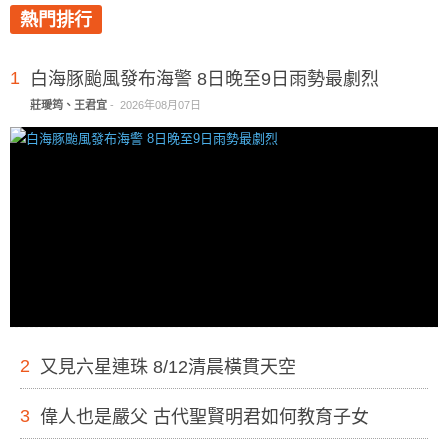
熱門排行
1
白海豚颱風發布海警 8日晚至9日雨勢最劇烈
莊璦筠、王君宜
-
2026年08月07日
2
又見六星連珠 8/12清晨橫貫天空
3
偉人也是嚴父 古代聖賢明君如何教育子女