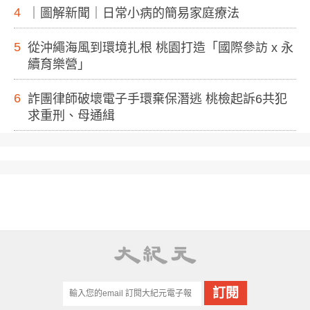
4
｜圖解新聞｜日常小病的簡易家庭療法
5
從沖繩海風到環境扎根 桃園打造「國際參訪 x 永
續育樂營」
6
詐團律師破壞電子手環棄保潛逃 桃檢起訴6共犯
求重刑、母通緝