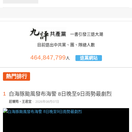
一書引發三退大潮
目前退出中共黨、團、隊總人數
464,847,799
退黨網站
人
熱門排行
1
白海豚颱風發布海警 8日晚至9日雨勢最劇烈
莊璦筠、王君宜
-
2026年08月07日