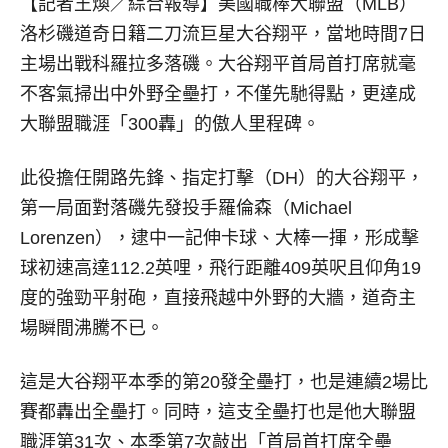
【記者王煥／綜合報導】
美國職棒大聯盟（MLB）
洛杉磯道奇日籍二刀流巨星大谷翔平，當地時間7日
主場出戰科羅拉多落磯。大谷翔平首局首打席就毫
不客氣掃出中外野全壘打，不僅先馳得點，更達成
大聯盟職涯「300轟」的傲人里程碑。
此役擔任開路先鋒、指定打擊（DH）的大谷翔平，
第一局面對落磯先發投手羅倫森（Michael
Lorenzen），逮中一記伸卡球、大棒一揮，形成擊
球初速高達112.2英哩，飛行距離409英呎且仰角19
度的強勁平射砲，直接飛越中外野的大牆，道奇主
場瞬間沸騰不已。
這是大谷翔平本季的第20發全壘打，也是連續2場比
賽都轟出全壘打。同時，這支全壘打也是他大聯盟
職涯第31次、本季第7次敲出「首局首打席全壘