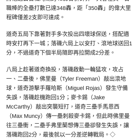
職棒的全壘打數已達348轟，距「350轟」的偉大里
程碑僅差2支即可達成。
道奇五局下靠著對手多次投出四壞球保送，搭配適
時安打再下一城；落磯六局上以安打、滾地球送回1
分，不過道奇下個半局隨即再拉開成2分差。
八局上趁著道奇換投，落磯啟動一輪猛攻，攻占
一、二壘後，佛里曼（Tyler Freeman）敲出滾地
球，道奇游擊手羅哈斯（Miguel Rojas）發生守備
失誤，落磯趁機跑回1分；麥卡錫（Jake
McCarthy）敲出突襲短打，道奇三壘手馬恩西
（Max Muncy）傳一壘刺殺麥卡錫，但此時佛里曼
往三壘衝，二壘手弗里蘭想傳三壘卻發生失誤，讓
落磯跑回2分，最後就以一分差逆轉戰局。◇