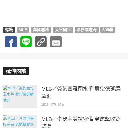
標籤
MLB
美國職棒
大谷翔平
洛杉磯道奇
300轟
延伸閱讀
MLB／簽約西雅圖水手 費柴德延續
職涯
2026年07月07日
MLB／李灝宇美技守備 老虎擊敗遊
騎兵