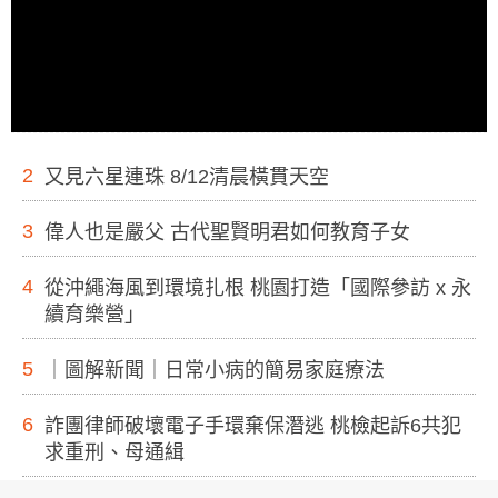
2
又見六星連珠 8/12清晨橫貫天空
3
偉人也是嚴父 古代聖賢明君如何教育子女
4
從沖繩海風到環境扎根 桃園打造「國際參訪 x 永
續育樂營」
5
｜圖解新聞｜日常小病的簡易家庭療法
6
詐團律師破壞電子手環棄保潛逃 桃檢起訴6共犯
求重刑、母通緝