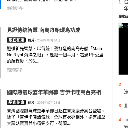
1
閱讀更多
賴玟茹
見證傳統智慧 南島舟船環島功成
基宜花東
龍芳
-
2026年07月14日
遵循祖先智慧、以傳統工藝打造的南島舟船「Mata
No Riyal 海洋之眼」，歷經一個半月、超過1千公里
的航程後，於6....
閱讀更多
2
國際熱氣球嘉年華開幕 吉伊卡哇高台亮相
基宜花東
龍芳
-
2026年07月13日
3
臺灣國際熱氣球嘉年華即日起在臺東鹿野高台登場。
除了「吉伊卡哇熱氣球」全球首次亮相外，還有加拿
4
大蘑菇寶寶與小精靈皮可、荷蘭....