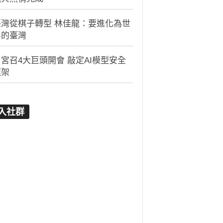
臺灣從棋子轉型 林佳龍：要進化為世
界的臺灣
宮召4大巨頭開會 敲定AI模型安全
框架
入社群