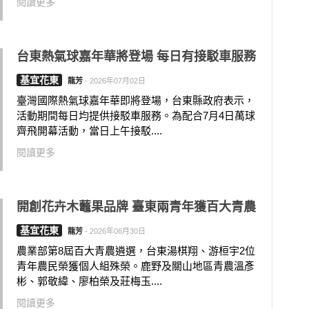
閱讀更多
台東熱氣球嘉年華將登場 每日有接駁車服務
基宜花東
龍芳
-
2026年07月02日
臺灣國際熱氣球嘉年華即將登場，台東縣政府表示，
活動期間每日均提供接駁車服務。為配合7月4日萬球
齊飛開幕活動，當日上午接駁....
閱讀更多
開創花卉木虌果品牌 臺東兩青年獲百大青農
基宜花東
龍芳
-
2026年06月30日
農業部第8屆百大青農遴選，台東湯棋翔、游桓宇2位
青年農民榮獲個人組殊榮。鹿野及關山地區青農溫彥
彬、郭敬緯、廖柏榮及莊梅玉....
閱讀更多