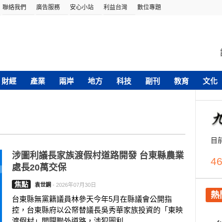
聯絡我們
廣告服務
安心小站
利益台灣
數位專題
財經
產業
兩岸
地方
科技
副刊
教育
文化
目
涉圖利議長家族渡假村道路開發 台東縣農業
46
處長20萬交保
焦點
袁世鋼
-
2026年07月30日
熱
台東縣無黨籍議員林參天今年5月在縣議會公開指
控，台東縣府以公帑替議長吳秀華家族投資的「東映
渡假村」開闢聯外道路，涉犯圖利....