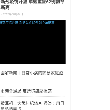
台新冠疫情升溫 單週重症62例創今
年新高
-
2026年08月04日
｜圖解新聞｜日常小病的簡易家庭療
法
北市議會通過 反跨境鎮壓提案
《揹媽祖上大武》紀錄片 導演：用勇
氣與熱情完成