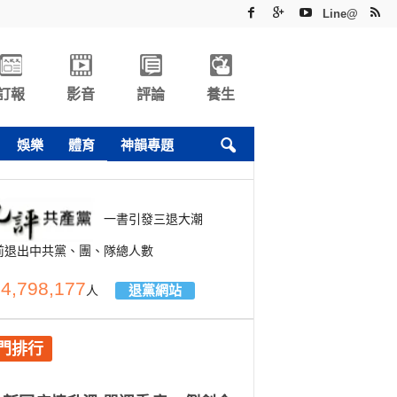
Line@
訂報
影音
評論
養生
娛樂
體育
神韻專題
一書引發三退大潮
前退出中共黨、團、隊總人數
4,798,177
退黨網站
人
門排行