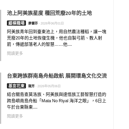
池上阿美族星度 種回荒廢20年的土地
縱橫職場
廖儷芬
-
2026年06月01日
阿美族青年回到臺東池上，用自然農法種稻，讓一塊
荒廢20年的土地恢復生機，他也自製弓箭、教人射
箭，傳遞部落老人的智慧……他....
閱讀更多
台東跨族群南島舟船啟航 展開環島文化交流
基宜花東
龍芳
-
2026年05月06日
結合關島查莫洛族、阿美族與達悟族工藝智慧打造的
跨島嶼南島舟船「Mata No Riyal 海洋之眼」，6日上
午於台東縣東....
閱讀更多