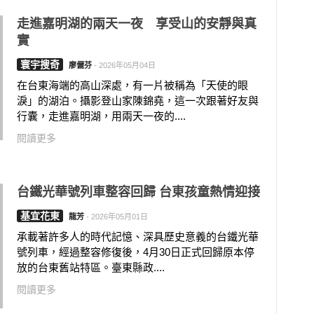
走進嘉明湖的兩天一夜 享受山的安靜與真
實
寰宇搜奇
廖儷芬
-
2026年05月04日
在台東海端的高山深處，有一片被稱為「天使的眼
淚」的湖泊。攝影登山家陳錦堯，這一次跟著好友與
行囊，走進嘉明湖，用兩天一夜的....
閱讀更多
台鐵光華號列車整容回歸 台東孩童熱情迎接
基宜花東
龍芳
-
2026年05月01日
承載著許多人的時代記憶、深具歷史意義的台鐵光華
號列車，經過整容修復後，4月30日正式回歸原本停
放的台東舊站特區。臺東縣政....
閱讀更多