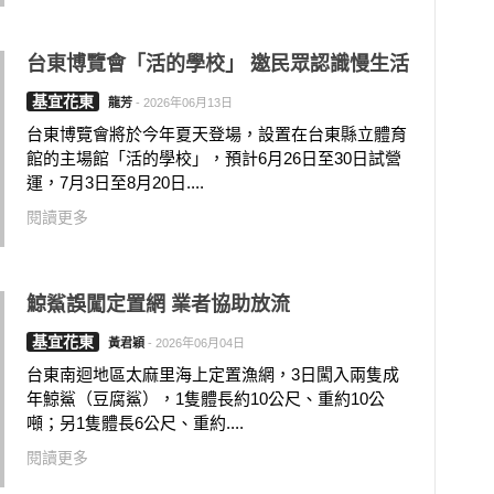
台東博覽會「活的學校」 邀民眾認識慢生活
基宜花東
龍芳
-
2026年06月13日
台東博覽會將於今年夏天登場，設置在台東縣立體育
館的主場館「活的學校」，預計6月26日至30日試營
運，7月3日至8月20日....
閱讀更多
鯨鯊誤闖定置網 業者協助放流
基宜花東
黃君穎
-
2026年06月04日
台東南迴地區太麻里海上定置漁網，3日闖入兩隻成
年鯨鯊（豆腐鯊），1隻體長約10公尺、重約10公
噸；另1隻體長6公尺、重約....
閱讀更多