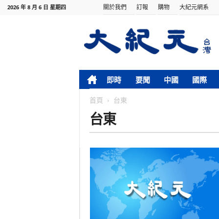
關於我們
訂報
購物
大紀元網系
2026 年 8 月 6 日 星期四
即時
要聞
中國
國際
首頁
台東
台東