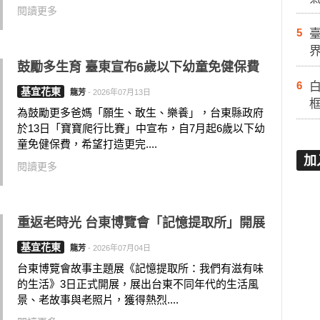
閱讀更多
5
鼓勵多生育 臺東宣布6歲以下幼童免健保費
6
白
基宜花東
龍芳
-
2026年07月13日
為鼓勵更多爸媽「願生、敢生、樂養」，台東縣政府
於13日「寶寶爬行比賽」中宣布，自7月起6歲以下幼
童免健保費，希望打造更完....
加
閱讀更多
重返老時光 台東博覽會「記憶提取所」開展
基宜花東
龍芳
-
2026年07月04日
台東博覽會故事主題展《記憶提取所：我們有滋有味
的生活》3日正式開展，展出台東不同年代的生活風
景、老故事與老照片，獲得熱烈....