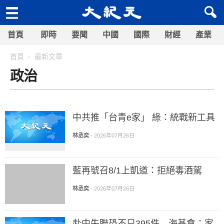
首頁
即時
要聞
中國
國際
財經
產業
首頁
最新文章
政治
中共推「台青e家」 綠：統戰新工具
林丞奕
-
2026年07月26日
藍再號召8/1上凱道：拒絕毒酒駕
林丞奕
-
2026年07月26日
赴中失聯恐不只395件 海基會：家