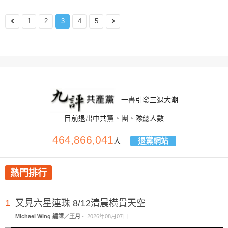
1
2
3
4
5
一書引發三退大潮
目前退出中共黨、團、隊總人數
464,866,041
退黨網站
人
熱門排行
1
又見六星連珠 8/12清晨橫貫天空
Michael Wing 編譯／王月
-
2026年08月07日