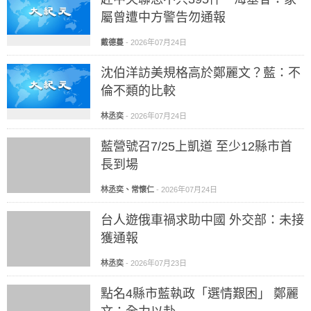
屬曾遭中方警告勿通報
戴德蔓
-
2026年07月24日
沈伯洋訪美規格高於鄭麗文？藍：不
倫不類的比較
林丞奕
-
2026年07月24日
藍營號召7/25上凱道 至少12縣市首
長到場
林丞奕、常懷仁
-
2026年07月24日
台人遊俄車禍求助中國 外交部：未接
獲通報
林丞奕
-
2026年07月23日
點名4縣市藍執政「選情艱困」 鄭麗