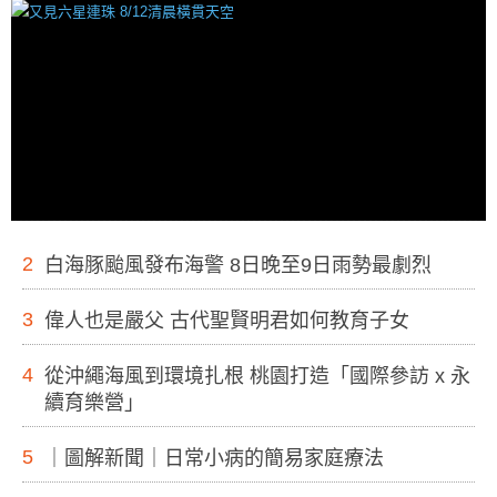
2
白海豚颱風發布海警 8日晚至9日雨勢最劇烈
3
偉人也是嚴父 古代聖賢明君如何教育子女
4
從沖繩海風到環境扎根 桃園打造「國際參訪 x 永
續育樂營」
5
｜圖解新聞｜日常小病的簡易家庭療法