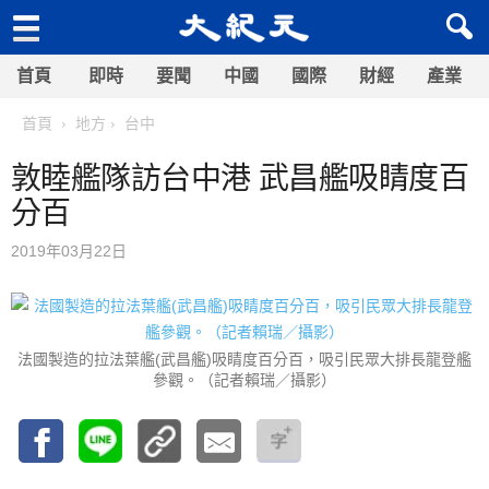
首頁
即時
要聞
中國
國際
財經
產業
首頁
地方
台中
敦睦艦隊訪台中港 武昌艦吸睛度百
分百
2019年03月22日
法國製造的拉法葉艦(武昌艦)吸睛度百分百，吸引民眾大排長龍登艦
參觀。（記者賴瑞／攝影）