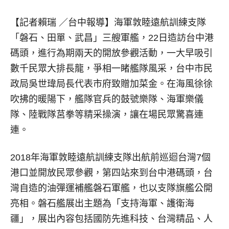
【記者賴瑞 ／台中報導】
海軍敦睦遠航訓練支隊
「磐石、田單、武昌」三艘軍艦，22日造訪台中港
碼頭，進行為期兩天的開放參觀活動，一大早吸引
數千民眾大排長龍，爭相一睹艦隊風采，台中市民
政局吳世瑋局長代表市府致贈加菜金。在海風徐徐
吹拂的暖陽下，艦隊官兵的鼓號樂隊、海軍樂儀
隊、陸戰隊莒拳等精采操演，讓在場民眾驚喜連
連。
2018年海軍敦睦遠航訓練支隊出航前巡迴台灣7個
港口並開放民眾參觀，第四站來到台中港碼頭，台
灣自造的油彈運補艦磐石軍艦，也以支隊旗艦公開
亮相。磐石艦展出主題為「支持海軍、護衛海
疆」，展出內容包括國防先進科技、台灣精品、人