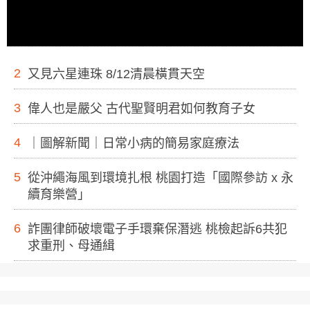
2
又見六星連珠 8/12清晨橫貫天空
3
偉人也是嚴父 古代聖賢明君如何教育子女
4
｜圖解新聞｜日常小病的簡易家庭療法
5
從沖繩海風到環境扎根 桃園打造「國際參訪 x 永
續育樂營」
6
詐團律師破壞電子手環棄保潛逃 桃檢起訴6共犯
求重刑、母通緝