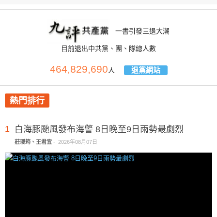
一書引發三退大潮
目前退出中共黨、團、隊總人數
464,829,690
退黨網站
人
熱門排行
1
白海豚颱風發布海警 8日晚至9日雨勢最劇烈
莊璦筠、王君宜
-
2026年08月07日