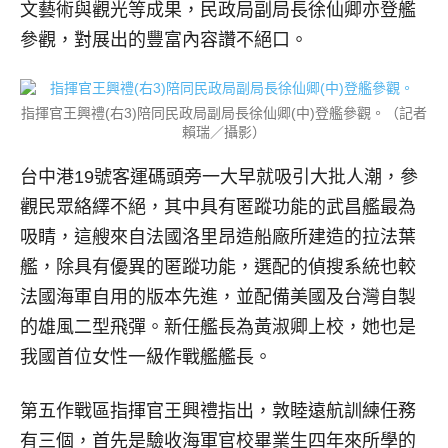
文藝術與觀光等成果，民政局副局長徐仙卿亦登艦
參觀，對展出的豐富內容讚不絕口。
指揮官王興禮(右3)陪同民政局副局長徐仙卿(中)登艦參觀。（記者
賴瑞／攝影）
台中港19號客運碼頭旁一大早就吸引大批人潮，參
觀民眾絡繹不絕，其中具有匿蹤功能的武昌艦最為
吸睛，這艘來自法國洛里昂造船廠所建造的拉法葉
艦，除具有優異的匿蹤功能，選配的偵搜系統也較
法國海軍自用的版本先進，並配備美國及台灣自製
的雄風二型飛彈。新任艦長為黃淑卿上校，她也是
我國首位女性一級作戰艦艦長。
第五作戰區指揮官王興禮指出，敦睦遠航訓練任務
有三個，首先是驗收海軍官校畢業生四年來所學的