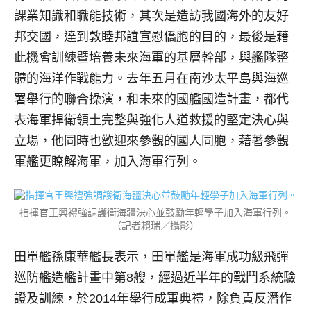
課業知識和職能技術，其次是造訪我國海外的友好
邦交國，達到敦睦邦誼宣慰僑胞的目的，最後是藉
此機會訓練暨培養未來海軍的基層幹部，與艦隊整
體的海洋作戰能力。去年五月在南沙太平島與海巡
署舉行的聯合操演，和未來的國艦國造計畫，都代
表海軍捍衛領土完整與強化人道救援的堅定決心與
立場，他同時也歡迎來參觀的國人同胞，藉著參觀
軍艦更瞭解海軍，加入海軍行列。
指揮官王興禮強調護衛海疆決心並鼓勵年輕學子加入海軍行列。
（記者賴瑞／攝影）
田單艦孫康華艦長表示，田單艦是海軍成功級飛彈
巡防艦造艦計畫中第8艘，經過近半年的戰鬥系統驗
證及訓練，於2014年舉行成軍典禮，除負責反潛作