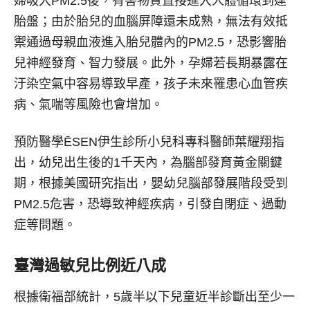
婦吸入PM2.5後，有害物質直接進入人體循環到達
胎盤；由於胎兒的血腦屏障還未成熟，無法有效抵
禦通過母親血液進入胎兒體內的PM2.5，恐影響胎
兒神經發育、智力發展。此外，孕婦若長期暴露在
汙染空氣中容易導致早產，孩子未來罹患心血管疾
病、氣喘等風險也會增加。
預防醫學ĒSEN伊生診所小兒科專科醫師葉耀翔指
出，幼兒出生後的1千天內，為腦部發育黃金關鍵
期，根據美國研究指出，嬰幼兒腦部發展階段受到
PM2.5危害，恐導致神經疾病，引發自閉症、過動
症等問題。
臺灣過敏兒比例近八成
根據衛福部統計，5歲半以下兒童近半診斷出至少一