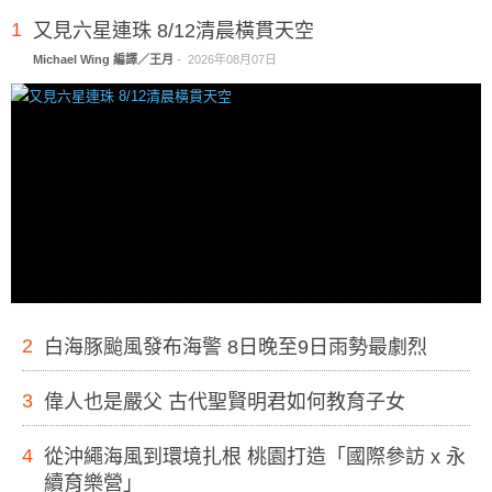
1
又見六星連珠 8/12清晨橫貫天空
Michael Wing 編譯／王月
-
2026年08月07日
2
白海豚颱風發布海警 8日晚至9日雨勢最劇烈
3
偉人也是嚴父 古代聖賢明君如何教育子女
4
從沖繩海風到環境扎根 桃園打造「國際參訪 x 永
續育樂營」