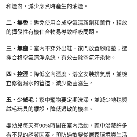
和煙囪，減少烹煮時產生的油煙。
二、無香：
避免使用合成空氣清新劑和薰香，釋放
的揮發性有機化合物易導致呼吸問題。
三、無塵：
室內不穿外出鞋、家門放置腳踏墊；選
擇合格空氣清淨系統，有效去除空氣汙染物。
四、控溼：
降低室內溼度、浴室安裝排氣扇，並檢
查修復漏水的管道，減少黴菌滋生。
五、少絨毛：
家中寵物要定期洗澡，並減少地毯與
絨毛玩具的擺設，降低過敏的機率。
嬰幼兒每天有90%時間在室內活動，家中潛藏許多
看不見的誘發因素，預防過敏要從居家環境與生活