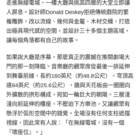
走進無線電城，一樓大廳與挑高四層的大堂立即讓
人屏息。設計師Donald Deskey拒絕傳統戲院的繁
複雕飾，改以流線、幾何與金屬、木材交織，打造
出極具現代感的空間，並設計三十多個主題區域，
讓每個角落都有自己的故事。
如果說大廳是序幕，那麼真正的震撼在推開劇場大
門的那一刻降臨。音樂廳的觀眾席從最後一排延伸
到舞臺前緣，長約160英尺（約48.8公尺），穹頂高
達84英尺（約25.6公尺），牆與天花板由一圈圈向
外擴散的拱形構成，宛如一輪巨大的朝陽。三層淺
淺向前延伸的樓座，不壓迫下方樂池，又讓觀眾有
懸浮於弧形空間中的錯覺。全場沒有任何支柱遮擋
視線，因此常有人說：「在無線電城，沒有一個
『壞座位』。」