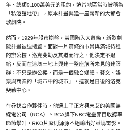
年、總額9,100萬美元的租約，這片地區當時被稱為
「私酒館地帶」，原本計畫興建一座嶄新的大都會
歌劇院。
然而，1929年股市崩盤，美國陷入大蕭條，新歌劇
院計畫被迫擱置。面對一片蕭條的市景與滿城待租
的辦公樓，洛克斐勒反其道而行之，他決定不退
縮，反而在這塊土地上興建一整座前所未見的建築
群：不只是辦公樓，而是一個融合媒體、藝文、娛
樂與商業的「城市中的城市」，這就是日後的洛克
斐勒中心。
在尋找合作夥伴時，他遇上了正方興未艾的美國無
線電公司（RCA）。RCA旗下NBC電臺節目收聽率
節節攀升，RKO片廠則源源不絕輸出好萊塢電影。