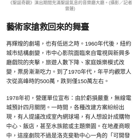
《聖誕奇觀》演出期間充滿聖誕氣息的音樂廳大廳。(攝影／記者
曾蓮)
藝術家搶救回來的舞臺
再輝煌的劇場，也有低迷之時。1960年代後，紐約
城市結構劇變，市中心影院面臨來自電視與新興多
廳戲院的夾擊，旅遊人數下降、家庭娛樂模式改
變，票房漸漸吃力。到了1970年代，年平均觀眾人
次從高峰時的500萬，跌到僅150萬左右。
1978年初，營運單位宣布：由於虧損嚴重，無線電
城預計四月關閉。一時間，各種改建方案紛紛出
現，有人提議改成室內網球場，有人想設計成購物
中心、飯店，甚至水族館或主題樂園。在地產商眼
中，這座劇院不過是洛克斐勒中心一角的「可開發