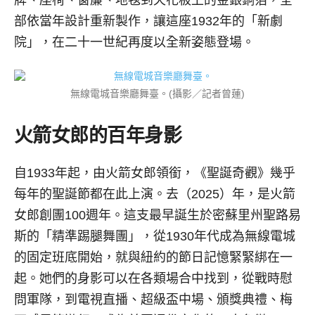
牌、座椅、窗簾、地毯到天花板上的金銀銅箔，全
部依當年設計重新製作，讓這座1932年的「新劇
院」，在二十一世紀再度以全新姿態登場。
無線電城音樂廳舞臺。(攝影／記者曾蓮)
火箭女郎的百年身影
自1933年起，由火箭女郎領銜，《聖誕奇觀》幾乎
每年的聖誕節都在此上演。去（2025）年，是火箭
女郎創團100週年。這支最早誕生於密蘇里州聖路易
斯的「精準踢腿舞團」，從1930年代成為無線電城
的固定班底開始，就與紐約的節日記憶緊緊綁在一
起。她們的身影可以在各類場合中找到，從戰時慰
問軍隊，到電視直播、超級盃中場、頒獎典禮、梅