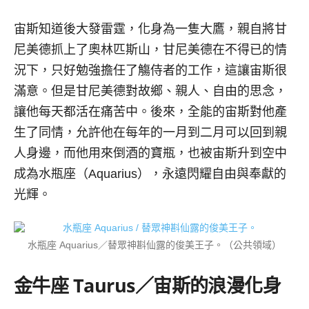
宙斯知道後大發雷霆，化身為一隻大鷹，親自將甘
尼美德抓上了奧林匹斯山，甘尼美德在不得已的情
況下，只好勉強擔任了觴侍者的工作，這讓宙斯很
滿意。但是甘尼美德對故鄉、親人、自由的思念，
讓他每天都活在痛苦中。後來，全能的宙斯對他產
生了同情，允許他在每年的一月到二月可以回到親
人身邊，而他用來倒酒的寶瓶，也被宙斯升到空中
成為水瓶座（Aquarius），永遠閃耀自由與奉獻的
光輝。
水瓶座 Aquarius／替眾神斟仙露的俊美王子。（公共領域）
金牛座
Taurus／
宙斯的浪漫化身