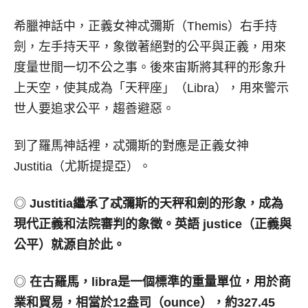
希臘神話中，正義女神忒彌斯（Themis）右手持
劍，左手持天平，象徵著絕對的公平與正義，用來
度量世間一切不公之事。後來宙斯將其秤的形象升
上天空，使其成為「天秤座」（Libra），用來警示
世人要追求公平，趨善避惡。
到了羅馬神話裡，忒彌斯的對應是正義女神
Justitia（尤斯提提亞）。
◎
Justitia
繼承了忒彌斯的天秤和劍的形象，成為
現代正義和法院審判的象徵。英語
justice
（正義與
公平）就源自於此。
◎
在古羅馬，
libra
是一個標準的重量單位，用於商
業和貿易，相當於
12
盎司（
ounce
），約
327.45