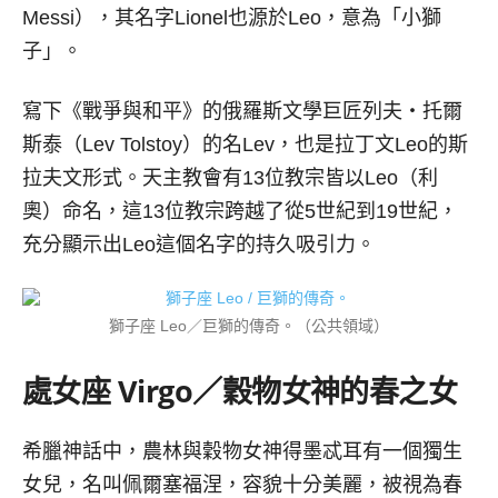
Messi），其名字Lionel也源於Leo，意為「小獅
子」。
寫下《戰爭與和平》的俄羅斯文學巨匠列夫‧托爾
斯泰（Lev Tolstoy）的名Lev，也是拉丁文Leo的斯
拉夫文形式。天主教會有13位教宗皆以Leo（利
奧）命名，這13位教宗跨越了從5世紀到19世紀，
充分顯示出Leo這個名字的持久吸引力。
獅子座 Leo／巨獅的傳奇。（公共領域）
處女座
Virgo／
穀物女神的春之女
希臘神話中，農林與穀物女神得墨忒耳有一個獨生
女兒，名叫佩爾塞福涅，容貌十分美麗，被視為春