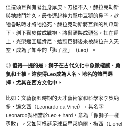
但這頭巨獅有著混身厚皮、刀槍不入，赫拉克勒斯
與牠纏鬥許久，最後運起神力擊中巨獅的鼻子，趁
牠昏眩時才將牠掐死。赫拉克勒斯將巨獅的利爪斬
下、剝下獅皮做成戰袍、將獅頭製成頭盔，扛在肩
上，光榮返回邁肯尼。這頭巨獅後來被赫拉升入天
空，成為了如今的「獅子座」（Leo）。
◎
值得一提的是，獅子在古代文化中象徵權威、勇
氣和王權，這使得
Leo
成為人名、地名的熱門選
擇，尤其在西方文化中。
比如：文藝復興時期的天才藝術家和科學家李奧納
多‧達文西（Leonardo da Vinci），其名字
Leonardo就相當於Leo + hard，意為「像獅子一樣
勇敢」。又如阿根廷足球巨星萊納爾‧梅西（Lionel