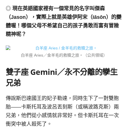
◎
現在英語國家裡有一個常見的名字叫傑森
（
Jason
），實際上就是英雄伊阿宋（
Iāsōn
）的變
體喔！哪個父母不希望自己的孩子勇敢而富有冒險
精神呢？
白羊座 Aries／金羊毛的救贖之旅。（公共領域）
雙子座
Gemini／
永不分離的孿生
兄弟
傳說斯巴達國王的妃子勒達，同時生下了一對雙胞
胎——卡斯托耳及波呂丟刻斯（或稱波路克斯）兩
兄弟，他們從小感情就非常好。但卡斯托耳在一次
衝突中被人殺死了。