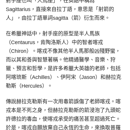
射手座也叫「人馬座」，在英語中稱為
Sagittarius，直接來自拉丁語，意思是「射箭的
人」，由拉丁語單詞sagitta（箭）衍生而來。
在希臘神話中，射手座的原型是半人馬族
（Centaurus，肯陶洛斯人）中的智者喀戎
（Chiron）。喀戎不像其他半人馬那般凶殘野蠻，
而以其和善與智慧著稱。他精通醫學、音樂、狩
獵、預言和哲學，是許多希臘大英雄的老師，包括
阿喀琉斯（Achilles）、伊阿宋（Jason）和赫拉克
勒斯（Hercules）。
傳說赫拉克勒斯有一次用毒箭誤傷了老師喀戎。喀
戎本是不死之身，但赫拉克勒斯的箭浸泡了九頭蛇
許德拉的毒血，使喀戎承受的痛苦甚至超過死亡。
於是，喀戎自願放棄自己永恆的生命，來換取普羅