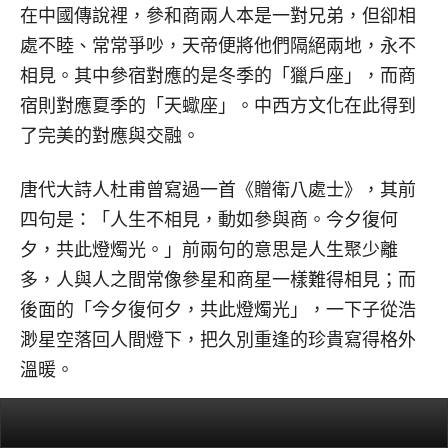
在中國傳說裡，參和商兩人本是一對兄弟，但卻相
處不睦、常常爭吵，天帝便將他們隔絕兩地，永不
相見。其中參宿對應的是冬季的「獵戶座」，而商
宿則對應夏季的「天蠍座」。中西方文化在此得到
了完美的對應與交融。
唐代大詩人杜甫曾寫過一首《贈衛八處士》，其前
四句是：「人生不相見，動如參與商。今夕復何
夕，共此燈燭光。」前兩句的意思是人生聚少離
多，人與人之間常像參星和商星一樣難得相見；而
後面的「今夕復何夕，共此燈燭光」，一下子從浩
渺星空落回人間燈下，把久別重逢的珍貴寫得格外
溫暖。
談天說地，至此十二個西方星座的故事都講完了。