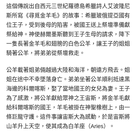
這個傳說出自西元三世紀羅德島希臘詩人艾波隆尼
斯所寫《尋覓金羊毛》的故事：希臘玻俄提亞國有
位王子，受到後母的陷害，被國王送上祭壇準備獻
祭給神。神使赫爾墨斯聽到王子生母的請求，降下
一隻長著金羊毛和翅膀的白色公羊，讓王子的姐姐
騎著公羊，將弟弟從祭壇救走。
公羊載著姐弟倆越過大陸和海洋，朝遠方飛去。姐
姐在途中不幸墜落身亡。弟弟坐著公羊順利抵達黑
海邊的科爾喀斯，娶了當地國王的女兒為妻。王子
為了感激，將公羊獻給眾神之王宙斯，將金羊毛獻
給科爾喀斯的國王，羊毛被掛在神聖橡樹上，由一
條巨龍守護。這件事讓宙斯大為感動，於是宙斯將
山羊升上天空，使其成為白羊座（Aries）。