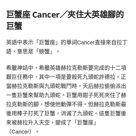
巨蟹座
Cancer／
夾住大英雄腳的
巨蟹
英語中表示「巨蟹座」的單詞Cancer直接來自拉丁
語，意思是「螃蟹」。
希臘神話中，希臘英雄赫拉克勒斯要完成的十二項
艱巨任務中，其中一項是要殺死九頭蛇許德拉。正
當赫拉克勒斯與九頭蛇戰鬥時，天后赫拉偷偷派出
一隻巨蟹來幫助九頭蛇。巨蟹用鉗子死死夾住了赫
拉克勒斯的腳，想使他動彈不得。但赫拉克勒斯最
後用棒子打死了巨蟹，消滅了九頭蛇。這隻巨蟹後
來被赫拉升入天空，變成了「巨蟹座」
（Cancer）。