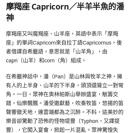
摩羯座
Capricorn／
半羊半魚的潘
神
摩羯座又叫魔羯座、山羊座，英語中表示「摩羯
座」的單詞Capricorn來自拉丁語Capricornus，後
者借譯自希臘語，意思就是「山羊角」，由
capri（山羊）和corn（角）組成。
在希臘神話中，潘（Pan）是山林與牧羊之神，擁
有人的上半身、山羊的下半身，頭頂還聳立一對彎
角。一日，眾神在奧林帕斯山舉辦盛宴，觥籌交
錯，仙樂飄飄。潘受邀獻藝，吹奏牧笛，悠揚的笛
聲響徹天地，連雲端都為之沉醉。不料，這美妙的
樂音卻驚動了恐怖的怪物堤豐（Typhon，又譯提
豐），它闖入宴會，掀起一片混亂。眾神驚惶失