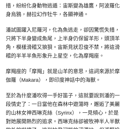
措，紛紛化身動物逃遁：宙斯變為雄鷹，阿波羅化
身烏鴉，赫拉幻作牡牛，各顯神通。
潘試圖躍入尼羅河，化為魚逃走，卻因驚慌失措，
只將下半身變成魚尾，上半身仍保留羊形，頭頂羊
角，模樣滑稽又狼狽。宙斯見狀忍俊不禁，將這滑
稽的半羊半魚形象升上星空，化為摩羯座。
摩羯座的「摩羯」就是山羊的意思，這詞來源於摩
伽羅（Makara），即印度神話中的海獸。
至於為什麼潘吹得一手好笛子，這就要說到潘的一
段情史了：一日當他在森林中遊蕩時，邂逅了美麗
的山林女神西琳克絲（Syrinx），一見傾心，於是
對她展開熱烈的追求。西琳克絲卻被牧神半人半獸