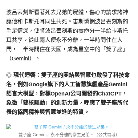
波呂丟刻斯看著死去兄弟的屍體，傷心的請求諸神
讓他和卡斯托耳同生共死。宙斯憐憫波呂丟刻斯的
手足情深，便將波呂丟刻斯的壽命分一半給卡斯托
耳共享。從此兩人便永不分離，一半時間住在人
間，一半時間住在天國，成為星空中的「雙子座」
（Gemini）。
◎
現代迴響：雙子座的團結與智慧也啟發了科技命
名，例如
Google
旗下的人工智慧旗艦產品
Gemini
語言大模型，對標
OpenAI
公司開發的
ChatGPT
，
象徵「雙核驅動」的創新力量，呼應了雙子座所代
表的協同精神與智慧並進的特質。
雙子座 Gemini／永不分離的孿生兄弟。（公共領域）