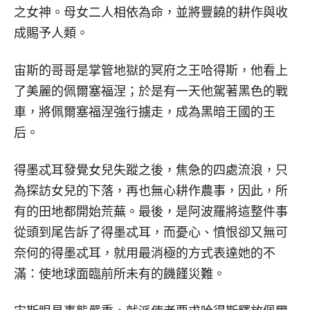
之女神。母女二人相依為命，並將豐饒的耕作與收
成賜予人類。
宙斯的哥哥是掌管地獄的冥府之王哈得斯，他看上
了美麗的佩爾塞福涅；於是有一天他駕著黑色的戰
車，將佩爾塞福涅強行擄走，成為黑暗王國的王
后。
得墨忒耳發覺女兒失蹤之後，焦急的四處流浪，只
為探訪女兒的下落，再也無心耕作農事，因此，所
有的田地都開始荒蕪。最後，是阿波羅將這整件事
從頭到尾告訴了得墨忒耳，而憂心、憤恨卻又無可
奈何的得墨忒耳，就用最消極的方式表達她的不
滿：使地球面臨前所未有的饑饉災難。