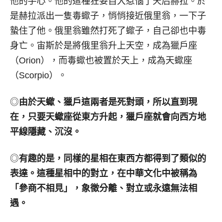
他的手心。他的這種狂妄自大惹惱了天后赫拉。於
是赫拉派出一隻毒蠍子，悄悄接近俄里翁，一下子
蟄住了他。俄里翁雖然打死了蠍子，自己卻也中毒
身亡。宙斯於是將俄里翁升上天空，成為獵戶座
（Orion），而毒蠍也被置於天上，成為天蠍座
（Scorpio）。
◎
由於天蠍、獵戶這兩者是死對頭，所以直到現
在，只要天蠍座從東方升起，獵戶座就會向西方地
平線隱藏、沉沒。
◎
有趣的是，同樣的星相在東西方都得到了類似的
表達。這種星相中的對立，在中華文化中被稱為
「參商不相見」，象徵分離、對立或永遠無法相
遇。