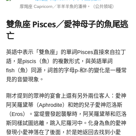
摩羯座 Capricorn／半羊半魚的潘神。（公共領域）
雙魚座
Pisces／
愛神母子的魚尾逃
亡
英語中表示「雙魚座」的單詞Pisces直接來自拉丁
語，是piscis（魚）的複數形式，與英語單詞
fish（魚）同源，詞首的字母p-和f-的變化是一種常
見的音變現象。
剛才提到的眾神的宴會上還有另外兩位客人：愛神
阿芙羅黛蒂（Aphrodite）和她的兒子愛神厄洛斯
（Eros）。當堤豐發起襲擊時，阿芙羅黛蒂和厄洛
斯同樣試圖逃離，跳入尼羅河中。化身為魚的愛神
發現小愛神落在了後面，於是她返回去找到小愛