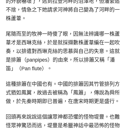
的外貌嚇壞了，逃到拉登河畔的沼澤地，但潘緊追
不捨，情急之下她請求河神將自己變為了河畔的一
株蘆葦。
尾隨而至的牧神一時傻了眼，因無法辨識哪一株蘆
葦才是西琳克絲，於是就採擷數株蘆葦編在一起吹
奏，以排遣對西琳克絲的思慕與自己的失意。這就
是排簫（panpipes）的由來，所以排簫又稱「潘
笛」（Pan flute）。
這種排簫在中國也有。中國的排簫因其竹管排列方
式猶如鳳翼，故過去被稱為「鳳簫」，傳說為舜所
做，於先秦時期即已普遍，在唐宋時期更是盛行。
回頭再來說說這個讓眾神都恐懼的怪物堤豐。也難
怪眾神驚恐而逃，堤豐是希臘神話中最恐怖的怪物