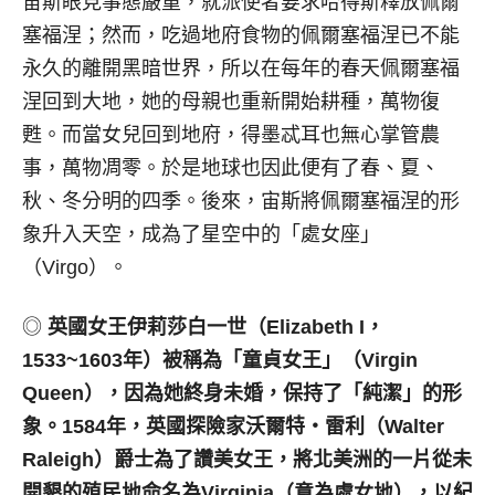
宙斯眼見事態嚴重，就派使者要求哈得斯釋放佩爾
塞福涅；然而，吃過地府食物的佩爾塞福涅已不能
永久的離開黑暗世界，所以在每年的春天佩爾塞福
涅回到大地，她的母親也重新開始耕種，萬物復
甦。而當女兒回到地府，得墨忒耳也無心掌管農
事，萬物凋零。於是地球也因此便有了春、夏、
秋、冬分明的四季。後來，宙斯將佩爾塞福涅的形
象升入天空，成為了星空中的「處女座」
（Virgo）。
◎
英國女王伊莉莎白一世（
Elizabeth I
，
1533~1603
年）被稱為「童貞女王」（
Virgin
Queen
），因為她終身未婚，保持了「純潔」的形
象。
1584
年，英國探險家沃爾特‧雷利（
Walter
Raleigh
）爵士為了讚美女王，將北美洲的一片從未
開墾的殖民地命名為
Virginia
（意為處女地），以紀