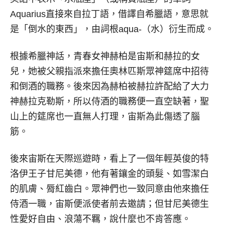
Aquarius直接來自拉丁語，借譯自希臘語，意思就
是「倒水的東西」，由詞根aqua-（水）衍生而成。
根據希臘神話，青春女神赫柏是宙斯和赫拉的女
兒，她被父親指派來擔任奧林匹斯眾神筵席中招待
和倒酒的職務。後來因為赫柏被赫拉許配給了大力
神赫拉克勒斯，所以侍酒的職務便一直空缺著，聖
山上的筵席也一直無人打理，宙斯為此傷透了腦
筋。
後來宙斯在天際巡遊時，看上了一個年輕英俊的特
洛伊王子甘尼美德，他有著鑲金的頭髮、如雪潔白
的肌膚、脣紅齒白。眾神們也一致同意由他來擔任
侍酒一職，宙斯便派使者前去邀請；但甘尼美德生
性愛好自由、浪蕩不羈，說什麼也不肯答應。