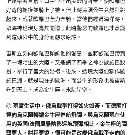
上還帶著香氣、口中並吐出美妙的聲音，使歐羅巴
好奇的撫摸並騎上了牠。但此時這頭公牛竟然狂跳
起來，載著歐羅巴全力奔馳，當他們經過海洋時，
眾海神也現身為其開道；此時驚恐的歐羅巴才意識
到這頭公牛的身分而懇求原諒。
宙斯立刻向歐羅巴傾訴他的愛意，並將歐羅巴帶到
了一塊陌生的大陸。又邀請了四季之神為歐羅巴妝
扮，舉行了盛大的婚禮。後來，這塊大陸便稱作歐
羅巴洲，就是現在的歐洲，而公牛的形象也被宙斯
升到天上，成為金牛座，永駐星空。
◎
現實生活中，俄烏戰爭打得如火如荼，而德國打
算向烏克蘭轉讓金牛座巡航飛彈。與烏克蘭現在使
用的英國
/
法國風暴陰影巡航飛彈相比，金牛座的彈
頭更大，射程更遠，很可能是改變俄烏戰爭走向的