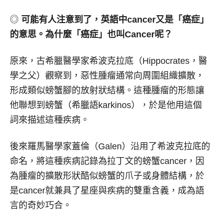
◎
可能有人注意到了，英語中
cancer
又是「癌症」
的意思。為什麼「癌症」也叫
Cancer
呢？
原來，古希臘醫學家希波克拉底（Hippocrates，醫
學之父）觀察到，惡性腫瘤通常向周圍組織擴散，
形成類似螃蟹腳的放射狀結構。這種腫瘤的形態讓
他聯想到螃蟹（希臘語karkinos），於是他用這個
詞來描述這種疾病。
後來羅馬醫學家蓋倫（Galen）沿用了希波克拉底的
命名，將這種疾病記錄為拉丁文的螃蟹cancer，因
為腫瘤的擴散形狀酷似螃蟹的爪子或身體結構，於
是cancer就兼具了星座與疾病的雙重含義，成為語
言的奇妙巧合。