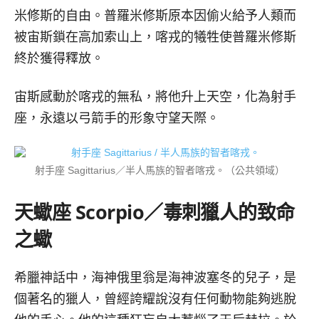
米修斯的自由。普羅米修斯原本因偷火給予人類而
被宙斯鎖在高加索山上，喀戎的犧牲使普羅米修斯
終於獲得釋放。
宙斯感動於喀戎的無私，將他升上天空，化為射手
座，永遠以弓箭手的形象守望天際。
射手座 Sagittarius／半人馬族的智者喀戎。（公共領域）
天蠍座
Scorpio／
毒刺獵人的致命
之蠍
希臘神話中，海神俄里翁是海神波塞冬的兒子，是
個著名的獵人，曾經誇耀說沒有任何動物能夠逃脫