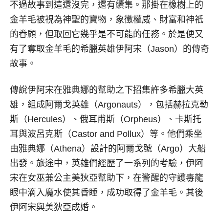
不過故事到這還沒完，還有續集。那掛在橡樹上的
金羊毛被視為神聖的寶物，象徵權威、財富和神祇
的眷顧，但取回它幾乎是不可能的任務。於是便又
有了奪取金羊毛的希臘英雄伊阿宋（Jason）的傳奇
故事。
傳說伊阿宋在雅典娜的幫助之下招集許多希臘大英
雄，組成阿爾戈英雄（Argonauts），包括赫拉克勒
斯（Hercules）、俄耳甫斯（Orpheus）、卡斯托
耳與波呂克斯（Castor and Pollux）等。他們乘坐
由雅典娜（Athena）設計的阿爾戈號（Argo）大船
出發。旅途中，英雄們經歷了一系列的考驗，伊阿
宋在女巫兼公主美狄亞幫助下，在警醒的守護毒龍
眼中滴入魔水使其昏睡，成功取得了金羊毛。其後
伊阿宋與美狄亞成婚。