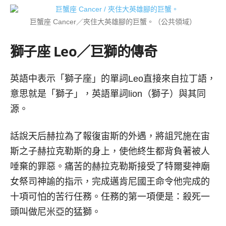
巨蟹座 Cancer／夾住大英雄腳的巨蟹。（公共領域）
獅子座
Leo／
巨獅的傳奇
英語中表示「獅子座」的單詞Leo直接來自拉丁語，
意思就是「獅子」，英語單詞lion（獅子）與其同
源。
話說天后赫拉為了報復宙斯的外遇，將詛咒施在宙
斯之子赫拉克勒斯的身上，使他終生都背負著被人
唾棄的罪惡。痛苦的赫拉克勒斯接受了特爾斐神廟
女祭司神諭的指示，完成邁肯尼國王命令他完成的
十項可怕的苦行任務。任務的第一項便是：殺死一
頭叫做尼米亞的猛獅。