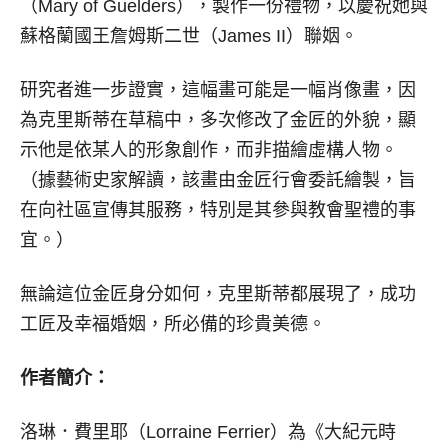
（Mary of Guelders），製作一份禮物，以慶祝她與
蘇格蘭國王詹姆斯二世（James II）聯姻。
研究者進一步證實，這幅畫可能是一幅肖像畫，因
為克里斯蒂在草稿中，多次修改了金匠的外貌，顯
示他是依某人的形象創作，而非描繪虛構人物。
（據藝術史家解讀，該畫由金匠行會委託繪製，旨
在向社區宣傳其服務，特別是其參與教會聖禮的事
宜。）
無論這位金匠身分如何，克里斯蒂都展現了，成功
工匠及幸福婚姻，所必備的珍貴美德。
作者簡介：
洛琳．費里耶（Lorraine Ferrier）為《大紀元時