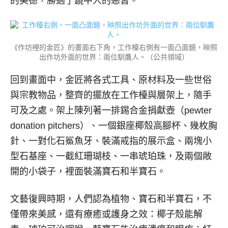
的美德，勝過了鏡中人的惡習。
《作坊裡的金匠》的畫面右下角，工作檯右側有一面凸面鏡，映照
出作坊外面的世界：兩位馴鷹人。（公共領域）
回到畫面中，金匠將各式工具、原材料及一些世俗
與宗教物品，整齊的擺放在工作檯與層架上，隨手
可及之處。架上陳列著一排錫合金捐獻壺（pewter
donation pitchers）、一個銀座椰殼高腳杯、幾枚胸
針、一對化石鯊魚牙、裝滿戒指的展示盒、兩塊小
型石基座、一截紅珊瑚枝、一串琥珀珠，及兩個敞
開的小袋子，裡面裝滿寶石和半寶石。
文藝復興時期，人們認為植物、寶石和半寶石，不
僅帶來美感，還有療癒或護身之效：椰子殼能解