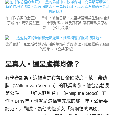
在《作坊裡的金匠》一畫中，彼得魯斯．克里斯蒂精美生動的描繪
了戒指、錫製捐獻壺、一串琥珀珠，以及寶石和礦石等珍貴原材
料。（公共領域）
彼得魯斯．克里斯蒂透過精湛的筆觸和光影處理，細緻描繪了服飾
的質地。（公共領域）
是真人，還是虛構肖像？
有學者認為，這幅畫是布魯日金匠威廉．范．弗勒
滕（Willem van Vleuten）的職業肖像。他曾為勃艮
第公爵——「好人菲利普」（Philip the Good）工
作。1449年，也就是這幅畫完成的那一年，公爵委
託范．弗勒滕，為他的侄孫女「海爾德的瑪麗」