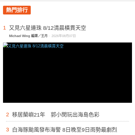
熱門排行
1
又見六星連珠 8/12清晨橫貫天空
Michael Wing 編譯／王月
-
2026年08月07日
2
移居蘭嶼21年 郭小閔玩出海島色彩
3
白海豚颱風發布海警 8日晚至9日雨勢最劇烈