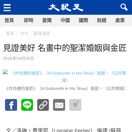
首頁
即時
要聞
中國
國際
財經
產業
首頁
文化
藝海漫遊
見證美好 名畫中的聖潔婚姻與金匠
2026年04月26日
《作坊裡的金匠》（A Goldsmith in His Shop）局部。（公共領域）
文／洛琳‧費里耶（Lorraine Ferrier） 編譯 /蘇飛