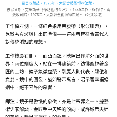
彼得魯斯．克里斯蒂《作坊裡的金匠》，1449年作，羅伯特．雷
曼收藏館，1975年，大都會藝術博物館藏。（公共領域）
工作檯左側，一條紅色婚用束腰帶（形似腰帶），
象徵著貞潔與付出的準備——這兩者皆符合當代人
對傳統婚姻的理想。
工作檯最右側，一面凸面鏡，映照出作坊外面的世
界：兩位馴鷹人，站在一排建築前，彷彿窺視著金
匠的工坊。鏡子象徵虛榮，馴鷹人則代表，驕傲和
貪婪。鏡中的圖像，猶如警示寓言，昭示著幸福婚
姻中，絕不容許的惡習。
譯注：
鏡子是傲慢的象徵，亦是七宗罪之一。據藝
術史家解讀，金匠手中天秤的傾向，或許顯示夫婦