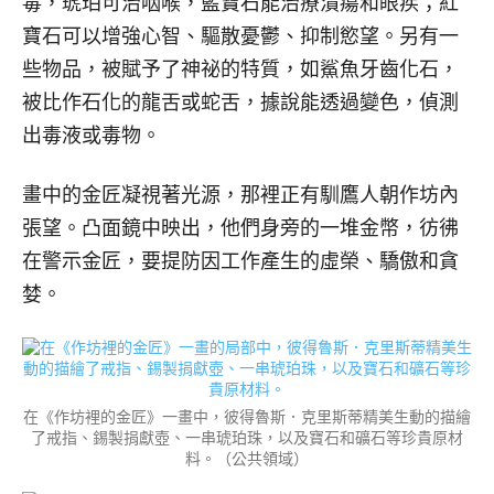
毒，琥珀可治咽喉，藍寶石能治療潰瘍和眼疾；紅
寶石可以增強心智、驅散憂鬱、抑制慾望。另有一
些物品，被賦予了神祕的特質，如鯊魚牙齒化石，
被比作石化的龍舌或蛇舌，據說能透過變色，偵測
出毒液或毒物。
畫中的金匠凝視著光源，那裡正有馴鷹人朝作坊內
張望。凸面鏡中映出，他們身旁的一堆金幣，彷彿
在警示金匠，要提防因工作產生的虛榮、驕傲和貪
婪。
在《作坊裡的金匠》一畫中，彼得魯斯．克里斯蒂精美生動的描繪
了戒指、錫製捐獻壺、一串琥珀珠，以及寶石和礦石等珍貴原材
料。（公共領域）