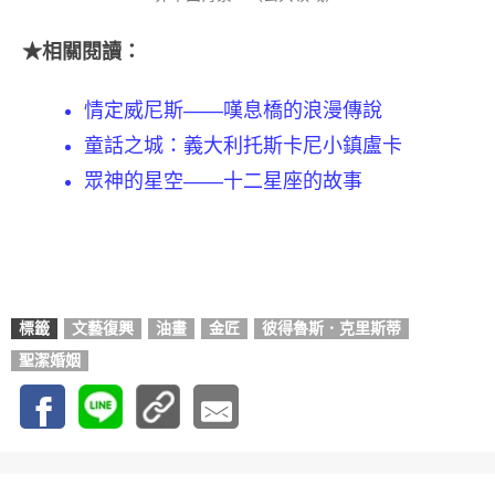
★相關閱讀：
情定威尼斯——嘆息橋的浪漫傳說
童話之城：義大利托斯卡尼小鎮盧卡
眾神的星空——十二星座的故事
標籤
文藝復興
油畫
金匠
彼得魯斯．克里斯蒂
聖潔婚姻