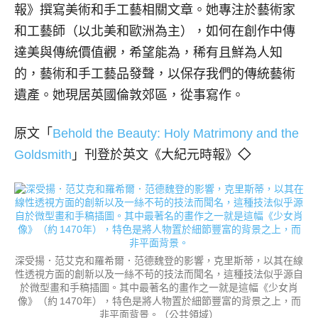
報》撰寫美術和手工藝相關文章。她專注於藝術家
和工藝師（以北美和歐洲為主），如何在創作中傳
達美與傳統價值觀，希望能為，稀有且鮮為人知
的，藝術和手工藝品發聲，以保存我們的傳統藝術
遺產。她現居英國倫敦郊區，從事寫作。
原文「
Behold the Beauty: Holy Matrimony and the
Goldsmith
」刊登於英文《大紀元時報》
◇
深受揚．范艾克和羅希爾．范德魏登的影響，克里斯蒂，以其在線
性透視方面的創新以及一絲不苟的技法而聞名，這種技法似乎源自
於微型畫和手稿插圖。其中最著名的畫作之一就是這幅《少女肖
像》（約 1470年），特色是將人物置於細節豐富的背景之上，而
非平面背景。（公共領域）