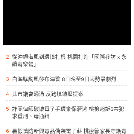
2
從沖繩海風到環境扎根 桃園打造「國際參訪 x 永
續育樂營」
3
白海豚颱風發布海警 8日晚至9日雨勢最劇烈
4
北市議會通過 反跨境鎮壓提案
5
詐團律師破壞電子手環棄保潛逃 桃檢起訴6共犯
求重刑、母通緝
6
暑假慎防新興毒品偽裝電子菸 桃療籲家長守護青