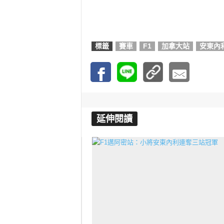
標籤
賽車
F1
加拿大站
安東內
延伸閱讀