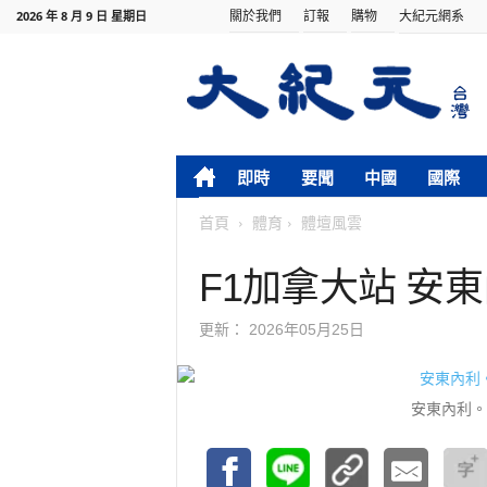
關於我們
訂報
購物
大紀元網系
2026 年 8 月 9 日 星期日
即時
要聞
中國
國際
首頁
體育
體壇風雲
F1加拿大站 安
更新：
2026年05月25日
安東內利。（Pe