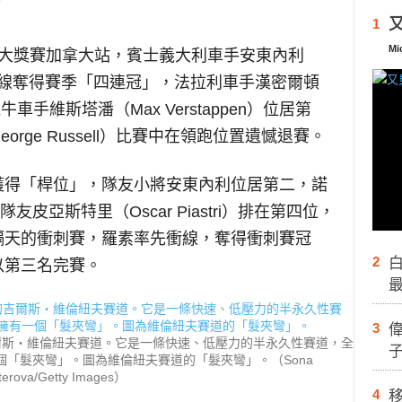
又
1
Mi
1大獎賽加拿大站，賓士義大利車手安東內利
lli）率先衝線奪得賽季「四連冠」，法拉利車手漢密爾頓
，紅牛車手維斯塔潘（Max Verstappen）位居第
rge Russell）比賽中在領跑位置遺憾退賽。
獲得「桿位」，隊友小將安東內利位居第二，諾
，隊友皮亞斯特里（Oscar Piastri）排在第四位，
隔天的衝刺賽，羅素率先衝線，奪得衝刺賽冠
2
白
以第三名完賽。
3
吉爾斯‧維倫紐夫賽道。它是一條快速、低壓力的半永久性賽道，全
一個「髮夾彎」。圖為維倫紐夫賽道的「髮夾彎」。（Sona
terova/Getty Images）
4