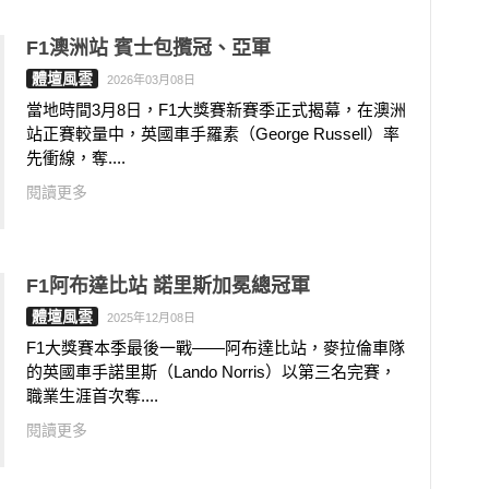
F1澳洲站 賓士包攬冠、亞軍
體壇風雲
2026年03月08日
當地時間3月8日，F1大獎賽新賽季正式揭幕，在澳洲
站正賽較量中，英國車手羅素（George Russell）率
先衝線，奪....
閱讀更多
F1阿布達比站 諾里斯加冕總冠軍
體壇風雲
2025年12月08日
F1大獎賽本季最後一戰——阿布達比站，麥拉倫車隊
的英國車手諾里斯（Lando Norris）以第三名完賽，
職業生涯首次奪....
閱讀更多