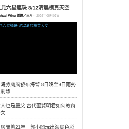
見六星連珠 8/12清晨橫貫天空
chael Wing 編譯／王月
-
2026年08月07日
海豚颱風發布海警 8日晚至9日雨勢
最劇烈
偉人也是嚴父 古代聖賢明君如何教育
子女
移居蘭嶼21年 郭小閔玩出海島色彩