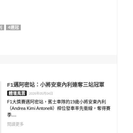
利
4連冠
F1邁阿密站：小將安東內利連奪三站冠軍
體壇風雲
2026年05月04日
F1大獎賽邁阿密站，賓士車隊的19歲小將安東內利
（Andrea Kimi Antonelli）桿位發車率先衝線，奪得賽
季....
閱讀更多