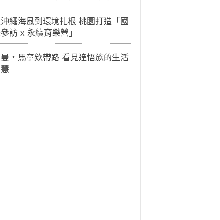
從沖繩海風到環境扎根 桃園打造「國
參訪 x 永續育樂營」
夏曼・馬寧欸帶路 看見達悟族的生活
智慧