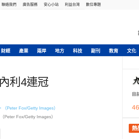
聯絡我們
廣告服務
安心小站
利益台灣
數位專題
財經
產業
兩岸
地方
科技
副刊
教育
文化
東內利4連冠
目
46
ter Fox/Getty Images）
熱