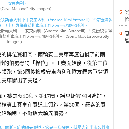
ve Mason/Getty Images）
5
際
大利車手安東內利（Andrea Kimi Antonelli）率先衝線奪得
6
隊工作人員一起慶祝勝利。（Sona Maleterova/Getty
Images）
賽的排位賽相同，兩輪賓士賽車再度包攬了前兩
68秒的優勢奪得「桿位」。正賽開始後，從第三位
度領跑，第3圈後換成安東內利和隊友羅素爭奪領
利賽車衝出了賽道。
撞，被罰時10秒。第17圈，諾里斯被召回進站，
輪賓士賽車在賽道上領跑，第30圈，羅素的賽
開始領跑，不斷擴大領先優勢。