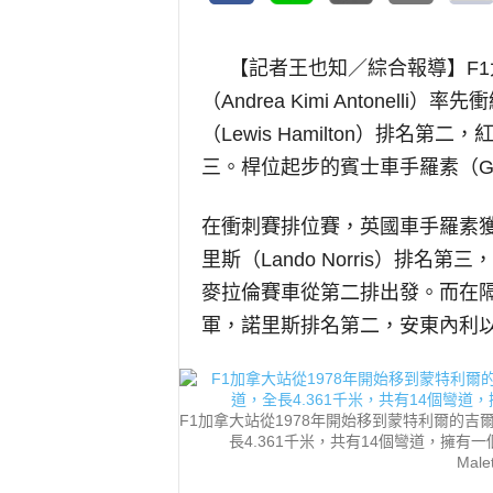
【記者王也知／綜合報導】
F
（Andrea Kimi Antone
（Lewis Hamilton）排名第二
三。桿位起步的賓士車手羅素（Geo
在衝刺賽排位賽，英國車手羅素
里斯（Lando Norris）排名第三
麥拉倫賽車從第二排出發。而在
軍，諾里斯排名第二，安東內利
F1加拿大站從1978年開始移到蒙特利爾的
長4.361千米，共有14個彎道，擁有
Male