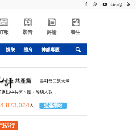
Line@
訂報
影音
評論
養生
娛樂
體育
神韻專題
一書引發三退大潮
前退出中共黨、團、隊總人數
4,873,024
退黨網站
人
門排行