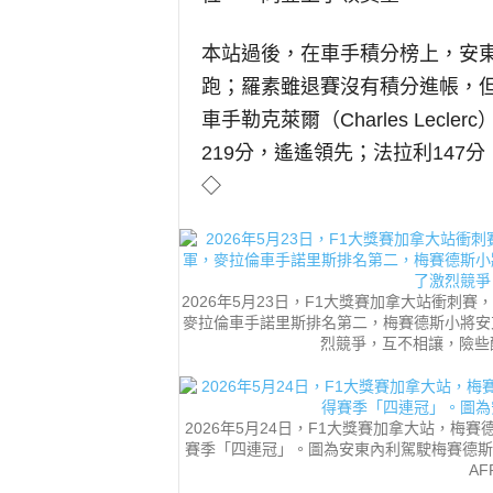
本站過後，在車手積分榜上，安東
跑；羅素雖退賽沒有積分進帳，但
車手勒克萊爾（Charles Lec
219分，遙遙領先；法拉利147
◇
2026年5月23日，F1大獎賽加拿大站衝
麥拉倫車手諾里斯排名第二，梅賽德斯小將安
烈競爭，互不相讓，險些釀成車禍
2026年5月24日，F1大獎賽加拿大站，梅賽德斯義
賽季「四連冠」。圖為安東內利駕駛梅賽德斯賽車率先衝線瞬間
AFP