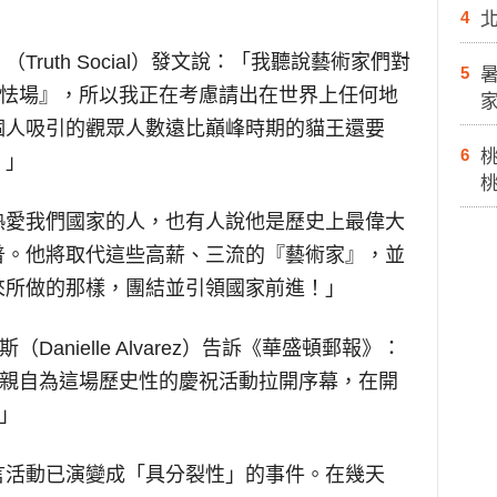
4
ruth Social）發文說：「我聽說藝術家們對
5
『怯場』，所以我正在考慮請出在世界上任何地
個人吸引的觀眾人數遠比巔峰時期的貓王還要
6
。」
熱愛我們國家的人，也有人說他是歷史上最偉大
普。他將取代這些高薪、三流的『藝術家』，並
來所做的那樣，團結並引領國家前進！」
anielle Alvarez）告訴《華盛頓郵報》：
）親自為這場歷史性的慶祝活動拉開序幕，在開
」
言活動已演變成「具分裂性」的事件。在幾天