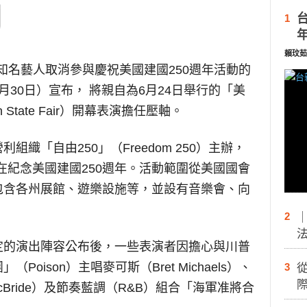
1
賴玟茹
知名藝人取消參與慶祝美國建國250週年活動的
30日）宣布， 將親自為6月24日舉行的「美
n State Fair）開幕表演擔任壓軸。
織「自由250」（Freedom 250）主辦，
旨在紀念美國建國250週年。活動範圍從美國國會
包含各州展館、遊樂設施等，並設有音樂會、向
2
定的演出陣容公布後，一些表演者因擔心與川普
oison）主唱麥可斯（Bret Michaels）、
3
際
McBride）及節奏藍調（R&B）組合「海軍准將合