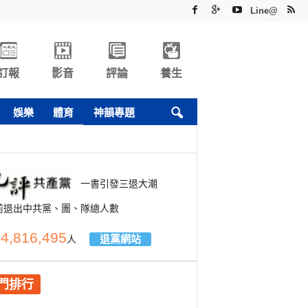
Line@
訂報
影音
評論
養生
娛樂
體育
神韻專題
一書引發三退大潮
前退出中共黨、團、隊總人數
4,816,495
退黨網站
人
門排行