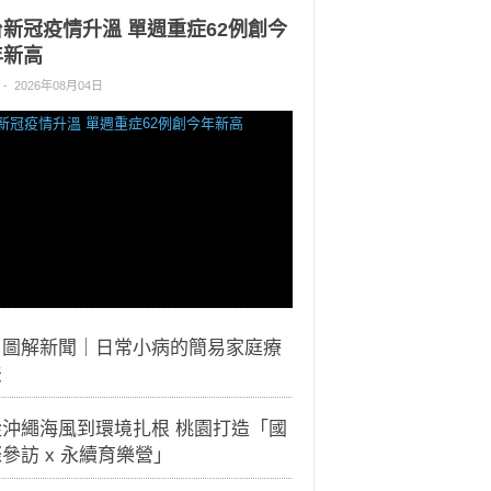
台新冠疫情升溫 單週重症62例創今
年新高
-
2026年08月04日
｜圖解新聞｜日常小病的簡易家庭療
法
從沖繩海風到環境扎根 桃園打造「國
參訪 x 永續育樂營」