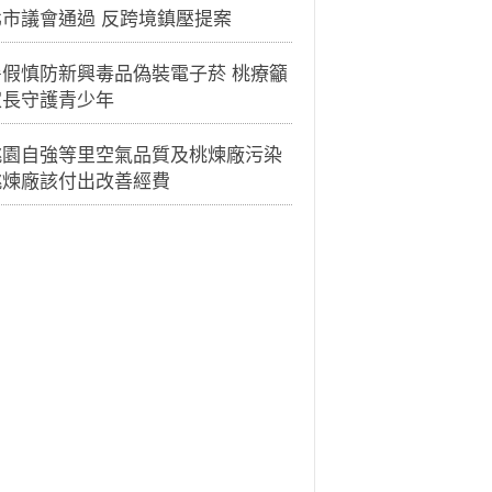
北市議會通過 反跨境鎮壓提案
暑假慎防新興毒品偽裝電子菸 桃療籲
家長守護青少年
桃園自強等里空氣品質及桃煉廠污染
桃煉廠該付出改善經費