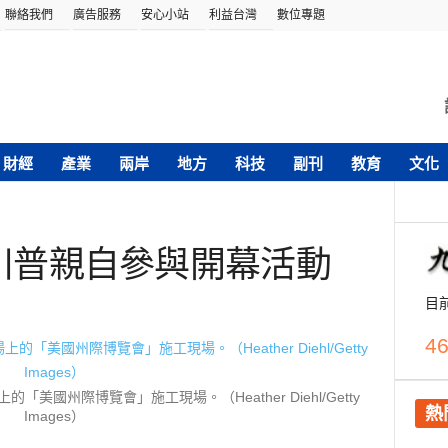
聯絡我們
廣告服務
安心小站
利益台灣
數位專題
財經
產業
兩岸
地方
科技
副刊
教育
文化
 川普親自參與開幕活動
目
46
美國州際博覽會」施工現場。（Heather Diehl/Getty
熱
Images）