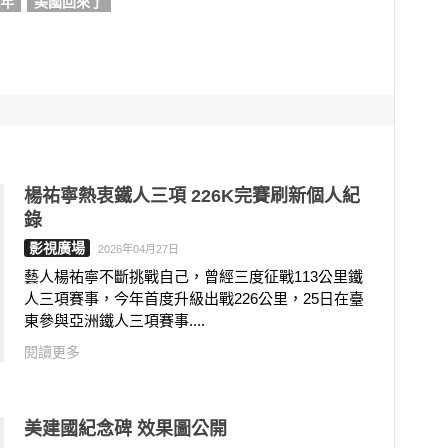
週年
美國回來了
楊祐寧熱衷鐵人三項 226K完賽刷新個人紀
錄
影視廣場
2026年04月27日
藝人楊祐寧不斷挑戰自己，曾經三度征戰113公里鐵
人三項賽事，今年首度升級出戰226公里，25日在臺
東參與亞洲鐵人三項賽事....
閱讀更多
美建國紀念碑 效果圖公開