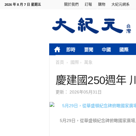
關於我們
訂報
購物
大紀元網系
2026 年 8 月 7 日 星期五
即時
要聞
中國
國際
首頁
國際
萬象
慶建國250週年
更新：
2026年05月31日
5月29日，從華盛頓紀念碑俯瞰國家廣場上的「