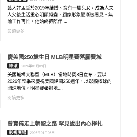
藝人許孟哲於2019年結婚、育有一雙兒女，成為人夫
人父後生活重心明顯轉變，顧家形象逐漸被看見。無
論工作再忙，他始終把陪伴....
閱讀更多
慶美國250歲生日 MLB明星賽落腳費城
棒球
2026年01月09日
美國職棒大聯盟（MLB）當地時間8日宣布，要以
2026年整季來慶祝美國建國250週年，以彰顯棒球的
國球地位，明星賽舉辦地....
閱讀更多
曾寶儀走上朝聖之路 罕見說出內心掙扎
影視廣場
2026年01月08日