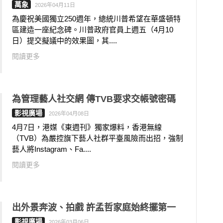
萬象
2026年04月11日
為慶祝美國獨立250週年，總統川普希望在華盛頓特
區建造一座紀念碑。川普政府官員上週五（4月10
日）提交擬議中的效果圖，其....
閱讀更多
為管理藝人社交網 傳TVB要求交帳號密碼
影視廣場
2026年04月08日
4月7日，港媒《東週刊》獨家爆料，香港無線
（TVB）為嚴控旗下藝人社群平臺風險而出招，強制
藝人將Instagram、Fa....
閱讀更多
出外景奔波、拍戲 許孟哲家庭始終擺第一
影視廣場
2026年03月06日