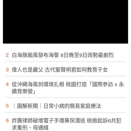
2
白海豚颱風發布海警 8日晚至9日雨勢最劇烈
3
偉人也是嚴父 古代聖賢明君如何教育子女
4
從沖繩海風到環境扎根 桃園打造「國際參訪 x 永
續育樂營」
5
｜圖解新聞｜日常小病的簡易家庭療法
6
詐團律師破壞電子手環棄保潛逃 桃檢起訴6共犯
求重刑、母通緝