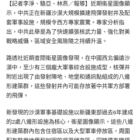
【記者李淨、駱亞、林燕／報導】
近期衛星圖像顯
示，中共正在新疆沙漠大規模擴建飛彈發射井及配
套軍事設施，規模令西方專家震驚。專家分析指
出，中共此舉是為了快速擴張核武力量、強化對美
戰略威懾，區域安全風險隨之持續升溫。
路透社近期查閱衛星圖像發現，在中國西北偏遠沙
漠中，至少有三個龐大軍事綜合設施成型，核彈井
附近出現了由發射陣地、地堡和通訊點組成的八邊
形建築群，這些發射井內可能存放著中共軍方部署
的飛彈。
新發現的沙漠軍事基礎設施以新疆東部過去6年建成
的2處八邊形設施為核心，衛星圖像顯示，這些八邊
形建築群內包含住宿區以及大型軍車停放區，周圍