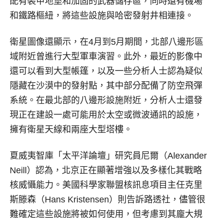
配有裝甲地堡和加固的武器儲存區，同時還有機場
和鐵路樞紐，將這些設施與哈密發射井相連接。
衛星圖像還顯示，在4月到5月期間，北部八邊形區
域附近曾進行大型軍車演習。此外，最近的影像中
還可以看到大型帳篷，以及一些分析人士認為疑似
隱藏在沙漠中的發射點，其中部分配備了防空飛彈
系統。在最北部的八邊形設施附近，分析人士還發
現正在建設一處可能用於太空或微波通訊的設施，
擁有衛星天線和兩座大型塔樓。
夏威夷智庫「太平洋論壇」研究員尼爾（Alexander
Neill）認為，北京正在顯著增強以及多樣化其戰略
核威懾能力。美國科學家聯盟核訊息項目主任克里
斯滕森（Hans Kristensen）則告訴路透社，儘管很
難確定這些設施將被如何使用，但考慮到其龐大規