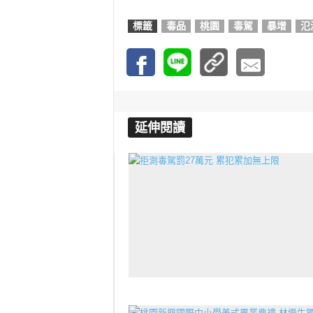
標籤
毒品
桃園
毒駕
暴增
氾
延伸閱讀