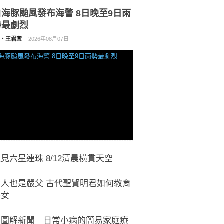
白海豚颱風發布海警 8日晚至9日雨
勢最劇烈
、王君宜
-
2026年08月07日
見六星連珠 8/12清晨橫貫天空
偉人也是嚴父 古代聖賢明君如何教育
子女
｜圖解新聞｜日常小病的簡易家庭療