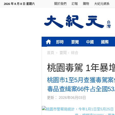
關於我們
訂報
購物
大紀元網系
2026 年 8 月 8 日 星期六
即時
要聞
中國
國際
首頁
要聞
綜合
桃園毒駕 1年暴增
桃園市1至5月查獲毒駕案件
毒品查緝案66件占全國53.
更新：
2026年06月03日