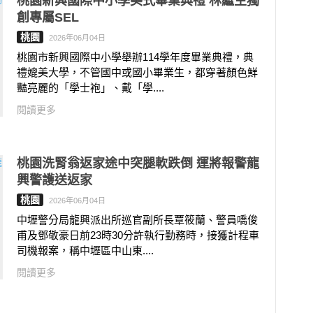
桃園新興國際中小學美式畢業典禮 林繼生獨
創專屬SEL
桃園
2026年06月04日
桃園市新興國際中小學舉辦114學年度畢業典禮，典
禮媲美大學，不管國中或國小畢業生，都穿著顏色鮮
豔亮麗的「學士袍」、戴「學....
閱讀更多
桃園洗腎翁返家途中突腿軟跌倒 運將報警龍
興警護送返家
桃園
2026年06月04日
中壢警分局龍興派出所巡官副所長覃筱蘭、警員嘺俊
甫及鄧敬豪日前23時30分許執行勤務時，接獲計程車
司機報案，稱中壢區中山東....
閱讀更多