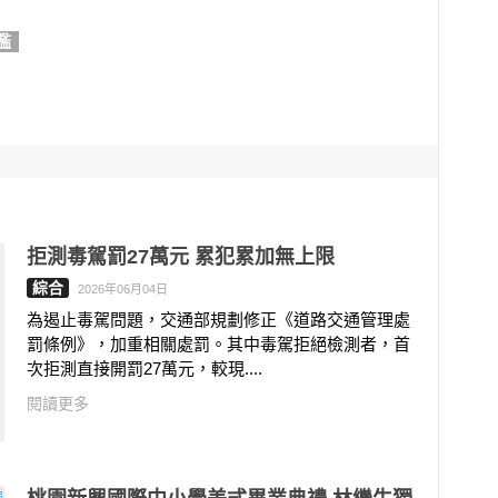
濫
拒測毒駕罰27萬元 累犯累加無上限
綜合
2026年06月04日
為遏止毒駕問題，交通部規劃修正《道路交通管理處
罰條例》，加重相關處罰。其中毒駕拒絕檢測者，首
次拒測直接開罰27萬元，較現....
閱讀更多