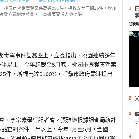
日，桃園市查獲毒駕案件高達800件，相較去年同期25件，增加
1
。圖為警方臨檢示意圖。（高雄市交通大隊提供）
莊璦筠
期毒駕事件甚囂塵上，立委指出，桃園連續多年
一半以上！今年起截至5月底，桃園市查獲毒駕案
25件，增幅高達3100%，呼籲市政府盡速提出
。
2
又
3
崇真、李宗豪舉行記者會。張雅琳根據調查局統計
品查緝案件一半以上，今年1月至5月，全國
4
.7%，光是前5個月就已經與2024年全年桃園查獲