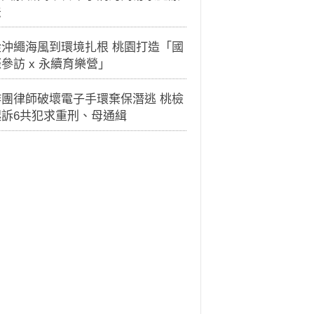
法
從沖繩海風到環境扎根 桃園打造「國
參訪 x 永續育樂營」
詐團律師破壞電子手環棄保潛逃 桃檢
起訴6共犯求重刑、母通緝