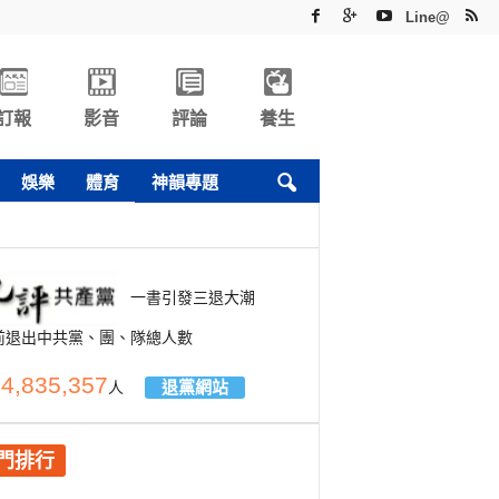
Line@
訂報
影音
評論
養生
娛樂
體育
神韻專題
一書引發三退大潮
前退出中共黨、團、隊總人數
4,835,357
退黨網站
人
門排行