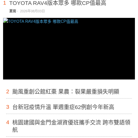
1
TOYOTA RAV4版本眾多 哪款CP值最高
夏雨
-
2026年08月03日
2
颱風重創公館紅棗 果農：裂果嚴重損失明顯
3
台新冠疫情升溫 單週重症62例創今年新高
4
桃園建國與金門金湖資優班攜手交流 跨市雙語領
航