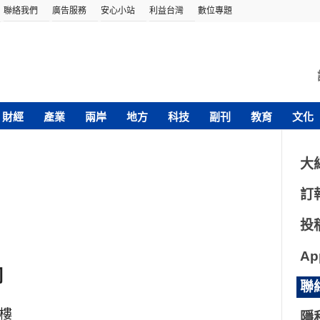
聯絡我們
廣告服務
安心小站
利益台灣
數位專題
財經
產業
兩岸
地方
科技
副刊
教育
文化
大
訂
投
A
司
聯
樓
隱