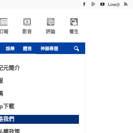
Line@
訂報
影音
評論
養生
娛樂
體育
神韻專題
紀元簡介
報
稿
pp下載
絡我們
私權政策