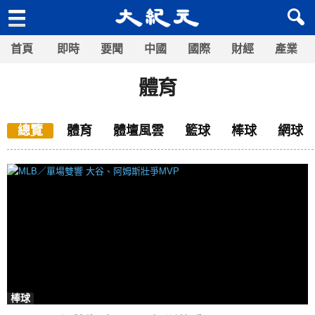
首頁
即時
要聞
中國
國際
財經
產業
體育
總覽
體育
體壇風雲
籃球
棒球
網球
棒球