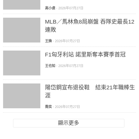
高小虔
-
2026年07月27日
MLB／馬林魚8局崩盤 吞隊史最長12
連敗
王煥
-
2026年07月27日
F1匈牙利站 諾里斯奪本賽季首冠
王也知
-
2026年07月27日
陽岱鋼宣布退役鞋 結束21年職棒生
涯
喬奕
-
2026年07月27日
顯示更多