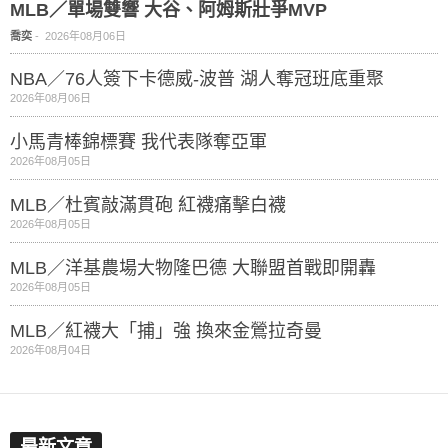
MLB／單場雙響 大谷、阿姆斯壯爭MVP
喬奕
-
2026年08月06日
NBA／76人簽下卡德威-波普 湖人奪冠班底重聚
2026年08月06日
小馬青棒錦標賽 我代表隊奪亞軍
2026年08月05日
MLB／杜賓敲滿貫砲 紅襪痛擊白襪
2026年08月05日
MLB／洋基農場大物隆巴德 大聯盟首戰即開轟
2026年08月05日
MLB／紅襪大「捕」強 換來金鶯拉奇曼
2026年08月04日
最新文章