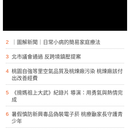
2
｜圖解新聞｜日常小病的簡易家庭療法
3
北市議會通過 反跨境鎮壓提案
4
桃園自強等里空氣品質及桃煉廠污染 桃煉廠該付
出改善經費
5
《揹媽祖上大武》紀錄片 導演：用勇氣與熱情完
成
6
暑假慎防新興毒品偽裝電子菸 桃療籲家長守護青
少年