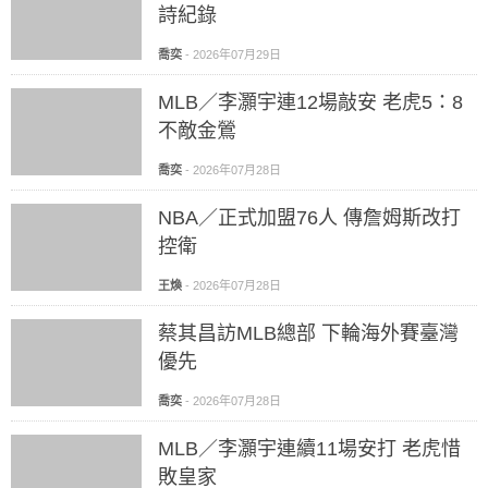
詩紀錄
喬奕
-
2026年07月29日
MLB／李灝宇連12場敲安 老虎5：8
不敵金鶯
喬奕
-
2026年07月28日
NBA／正式加盟76人 傳詹姆斯改打
控衛
王煥
-
2026年07月28日
蔡其昌訪MLB總部 下輪海外賽臺灣
優先
喬奕
-
2026年07月28日
MLB／李灝宇連續11場安打 老虎惜
敗皇家