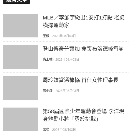
MLB／李灝宇繳出1安打1打點 老虎
橫掃運動家
王煥
-
2026年08月03日
登山傳奇普爾加 命喪布洛德峰雪崩
尚上禮
-
2026年08月03日
周玲妏當選棒協 首任女性理事長
高小虔
-
2026年08月03日
第58屆國際少年運動會登場 李洋現
身勉勵小將「勇於挑戰」
喬奕
-
2026年08月03日