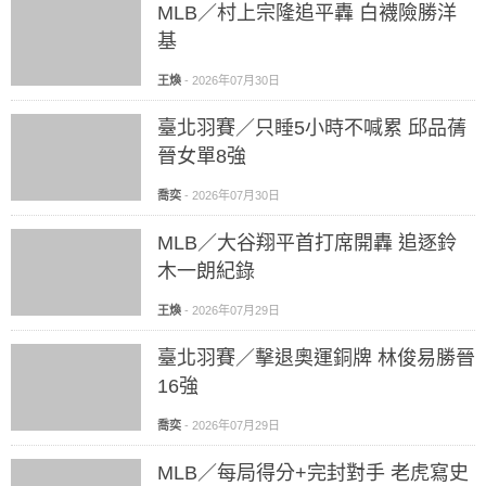
MLB／村上宗隆追平轟 白襪險勝洋
基
王煥
-
2026年07月30日
臺北羽賽／只睡5小時不喊累 邱品蒨
晉女單8強
喬奕
-
2026年07月30日
MLB／大谷翔平首打席開轟 追逐鈴
木一朗紀錄
王煥
-
2026年07月29日
臺北羽賽／擊退奧運銅牌 林俊易勝晉
16強
喬奕
-
2026年07月29日
MLB／每局得分+完封對手 老虎寫史