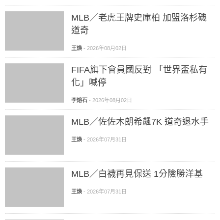
MLB／老虎王牌史庫柏 加盟洛杉磯
道奇
王煥
-
2026年08月02日
FIFA旗下會員國反對 「世界盃私有
化」喊停
李熔石
-
2026年08月02日
MLB／佐佐木朗希飆7K 道奇退水手
王煥
-
2026年07月31日
MLB／白襪再見保送 1分險勝洋基
王煥
-
2026年07月31日