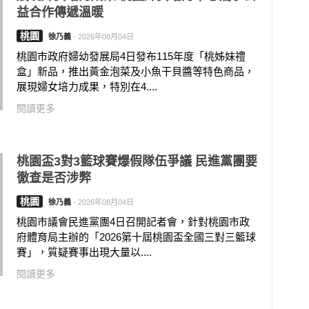
益合作傳遞溫暖
桃園
徐乃義
-
2026年08月04日
桃園市政府婦幼發展局4日發布115年度「桃姊妹禮
盒」新品，推出黃金泡菜及小魚干貝醬等特色商品，
展現婦女培力成果，特別在4....
閱讀更多
桃園盃3對3籃球賽爆假隊伍爭議 民進黨團要
徹查是否涉弊
桃園
徐乃義
-
2026年08月04日
桃園市議會民進黨團4日召開記者會，針對桃園市政
府體育局主辦的「2026第十屆桃園盃全國三對三籃球
賽」，質疑賽事出現大量以....
閱讀更多