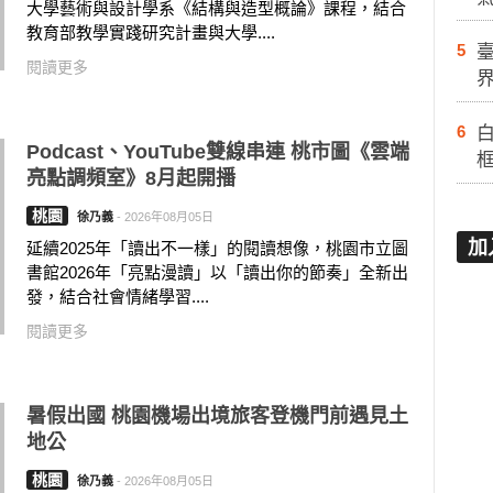
大學藝術與設計學系《結構與造型概論》課程，結合
教育部教學實踐研究計畫與大學....
5
閱讀更多
6
白
Podcast、YouTube雙線串連 桃市圖《雲端
亮點調頻室》8月起開播
桃園
徐乃義
-
2026年08月05日
加
延續2025年「讀出不一樣」的閱讀想像，桃園市立圖
書館2026年「亮點漫讀」以「讀出你的節奏」全新出
發，結合社會情緒學習....
閱讀更多
暑假出國 桃園機場出境旅客登機門前遇見土
地公
桃園
徐乃義
-
2026年08月05日