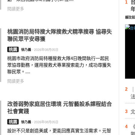
1
閱讀更多
賴玟茹
桃園消防局特搜大隊搜救犬精準搜尋 協尋失
聯民眾平安尋獲
桃園
徐乃義
-
2026年08月05日
桃園市政府消防局特種搜救大隊4日晚間執行一起民
眾協尋勤務，運用搜救犬專業搜索能力，成功尋獲失
聯民眾。....
閱讀更多
2
改善弱勢家庭居住環境 元智藝設系課程結合
社會實踐
3
桃園
徐乃義
-
2026年08月05日
4
設計不只是創造美感，更能回應真實生活需求。元智