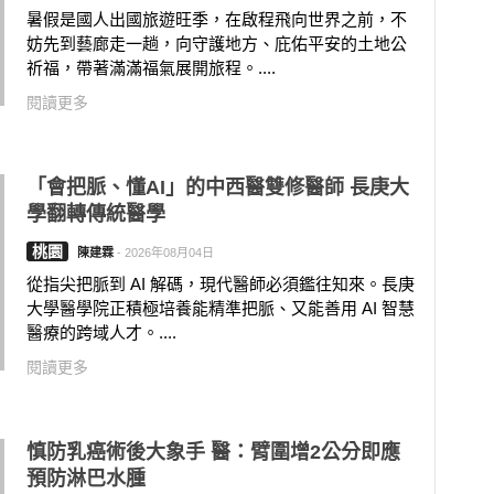
暑假是國人出國旅遊旺季，在啟程飛向世界之前，不
妨先到藝廊走一趟，向守護地方、庇佑平安的土地公
祈福，帶著滿滿福氣展開旅程。....
閱讀更多
「會把脈、懂AI」的中西醫雙修醫師 長庚大
學翻轉傳統醫學
桃園
陳建霖
-
2026年08月04日
從指尖把脈到 AI 解碼，現代醫師必須鑑往知來。長庚
大學醫學院正積極培養能精準把脈、又能善用 AI 智慧
醫療的跨域人才。....
閱讀更多
慎防乳癌術後大象手 醫：臂圍增2公分即應
預防淋巴水腫