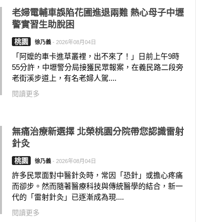
老婦電輔車誤陷花圃進退兩難 熱心母子中壢
警實習生助脫困
桃園
徐乃義
-
2026年08月04日
「阿嬤的車卡進草叢裡，出不來了！」日前上午9時
55分許，中壢警分局接獲民眾報案，在義民路二段旁
老街溪步道上，有名老婦人駕....
閱讀更多
無痛治療新選擇 北榮桃園分院帶您認識雷射
針灸
桃園
徐乃義
-
2026年08月04日
許多民眾面對中醫針灸時，常因「恐針」或擔心疼痛
而卻步。然而隨著醫療科技與傳統醫學的結合，新一
代的「雷射針灸」已逐漸成為現....
閱讀更多