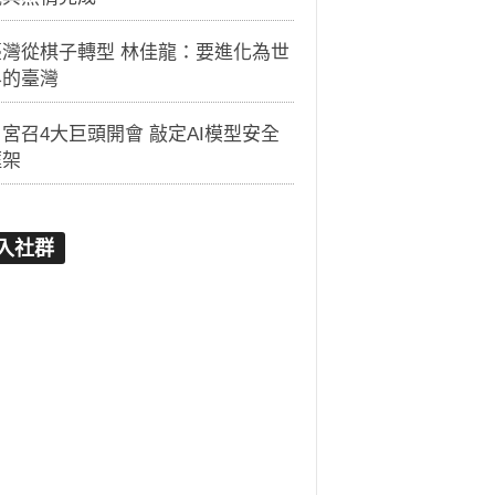
臺灣從棋子轉型 林佳龍：要進化為世
界的臺灣
宮召4大巨頭開會 敲定AI模型安全
框架
入社群