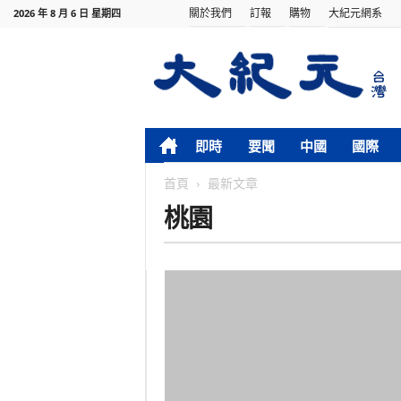
關於我們
訂報
購物
大紀元網系
2026 年 8 月 6 日 星期四
即時
要聞
中國
國際
首頁
最新文章
桃園