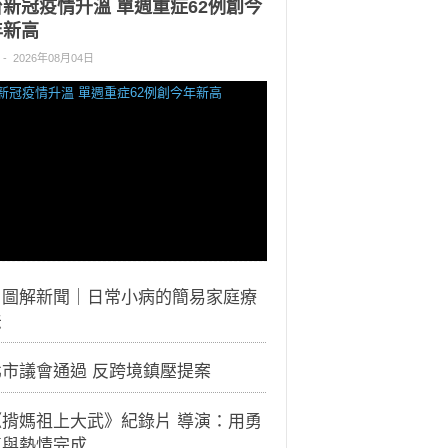
台新冠疫情升溫 單週重症62例創今
年新高
-
2026年08月04日
｜圖解新聞｜日常小病的簡易家庭療
法
北市議會通過 反跨境鎮壓提案
《揹媽祖上大武》紀錄片 導演：用勇
氣與熱情完成