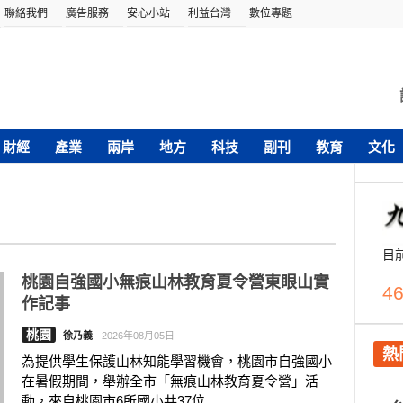
聯絡我們
廣告服務
安心小站
利益台灣
數位專題
財經
產業
兩岸
地方
科技
副刊
教育
文化
目
桃園自強國小無痕山林教育夏令營東眼山實
46
作記事
桃園
徐乃義
-
2026年08月05日
熱
為提供學生保護山林知能學習機會，桃園市自強國小
在暑假期間，舉辦全市「無痕山林教育夏令營」活
動，來自桃園市6所國小共37位....