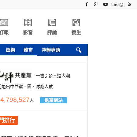
Line@
訂報
影音
評論
養生
娛樂
體育
神韻專題
一書引發三退大潮
前退出中共黨、團、隊總人數
4,798,527
退黨網站
人
門排行