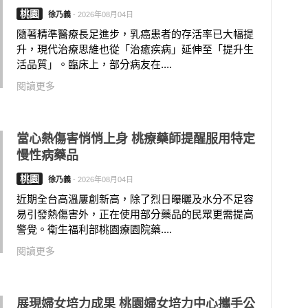
桃園
徐乃義
-
2026年08月04日
隨著精準醫療長足進步，乳癌患者的存活率已大幅提
升，現代治療思維也從「治癒疾病」延伸至「提升生
活品質」。臨床上，部分病友在....
閱讀更多
當心熱傷害悄悄上身 桃療藥師提醒服用特定
慢性病藥品
桃園
徐乃義
-
2026年08月04日
近期全台高溫屢創新高，除了烈日曝曬及水分不足容
易引發熱傷害外，正在使用部分藥品的民眾更需提高
警覺。衛生福利部桃園療園院藥....
閱讀更多
展現婦女培力成果 桃園婦女培力中心攜手公