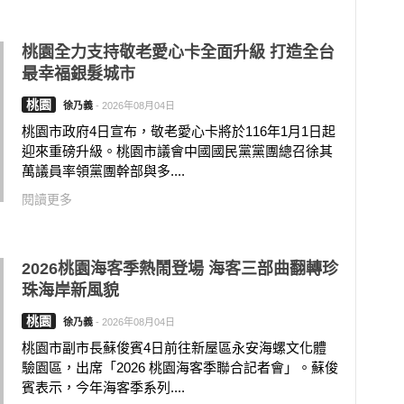
桃園全力支持敬老愛心卡全面升級 打造全台
最幸福銀髮城市
桃園
徐乃義
-
2026年08月04日
桃園市政府4日宣布，敬老愛心卡將於116年1月1日起
迎來重磅升級。桃園市議會中國國民黨黨團總召徐其
萬議員率領黨團幹部與多....
閱讀更多
2026桃園海客季熱鬧登場 海客三部曲翻轉珍
珠海岸新風貌
桃園
徐乃義
-
2026年08月04日
桃園市副市長蘇俊賓4日前往新屋區永安海螺文化體
驗園區，出席「2026 桃園海客季聯合記者會」。蘇俊
賓表示，今年海客季系列....