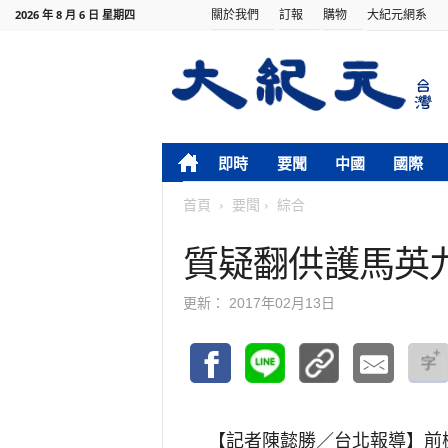
關於我們
訂報
購物
大紀元網系
2026 年 8 月 6 日 星期四
即時
要聞
中國
國際
首頁
要聞
綜合
質疑翻供護馬英
更新：
2017年02月13日
【記者陳懿勝／台北報導】
前