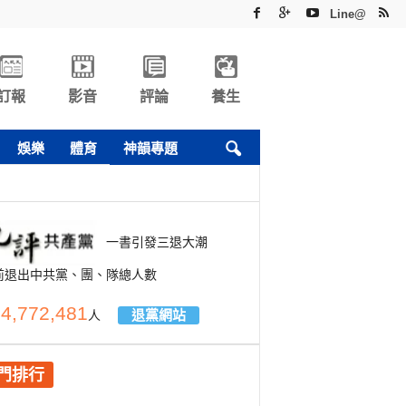
Line@
訂報
影音
評論
養生
娛樂
體育
神韻專題
一書引發三退大潮
前退出中共黨、團、隊總人數
4,772,481
退黨網站
人
門排行