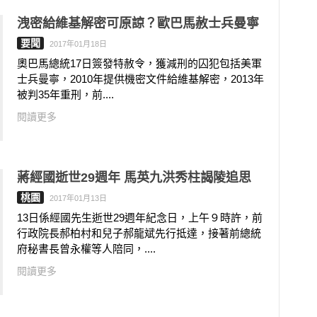
洩密給維基解密可原諒？歐巴馬赦士兵曼寧
要聞
2017年01月18日
奧巴馬總統17日簽發特赦令，獲減刑的囚犯包括美軍
士兵曼寧，2010年提供機密文件給維基解密，2013年
被判35年重刑，前....
閱讀更多
蔣經國逝世29週年 馬英九洪秀柱謁陵追思
桃園
2017年01月13日
13日係經國先生逝世29週年紀念日，上午９時許，前
行政院長郝柏村和兒子郝龍斌先行抵達，接著前總統
府秘書長曾永權等人陪同，....
閱讀更多