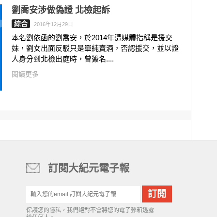
劉喬安涉做偽證 北檢起訴
綜合
2016年12月29日
本名劉依函的劉喬安，於2014年遭媒體指稱是援交
妹，劉女出面反駁只是單純賣酒，否認援交，並以證
人身分到北檢出庭時，曾簽名....
閱讀更多
訂閱大紀元電子報
保護您的隱私，我們絕對不會將您的電子郵箱透露