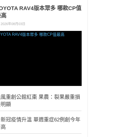
OYOTA RAV4版本眾多 哪款CP值
最高
2026年08月03日
颱風重創公館紅棗 果農：裂果嚴重損
失明顯
新冠疫情升溫 單週重症62例創今年
新高