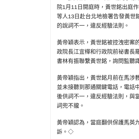
院1月11日開庭時，黃世銘出庭
等人13日赴台北地檢署告發黃世
的說詞不一，違反經驗法則。
黃帝穎表示，黃世銘被控洩密案的
政院長江宜樺和行政院前祕書長
書林有振聯繫黃世銘，詢問監聽
黃帝穎指出，黃世銘月前在馬涉
並未接聽到那通關鍵電話，電話
後供詞不一，違反經驗法則，與
詞兜不攏。
黃帝穎認為，當庭翻供保護馬英
訴。◇