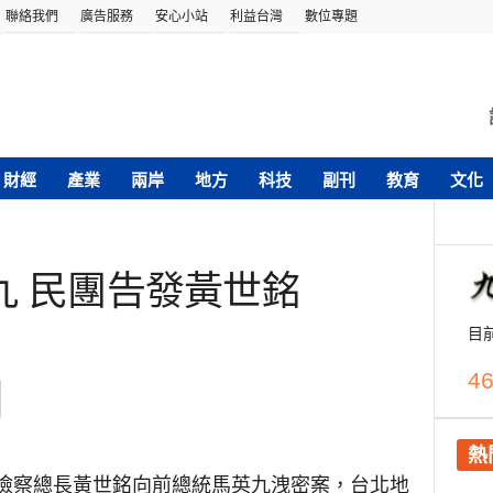
聯絡我們
廣告服務
安心小站
利益台灣
數位專題
財經
產業
兩岸
地方
科技
副刊
教育
文化
九 民團告發黃世銘
目
46
熱
檢察總長黃世銘向前總統馬英九洩密案，台北地