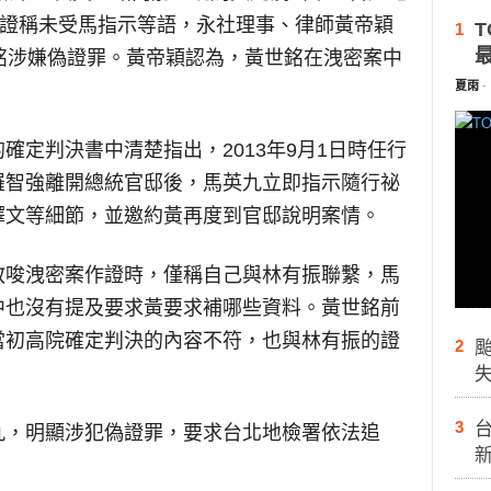
作證稱未受馬指示等語，永社理事、律師黃帝穎
T
1
銘涉嫌偽證罪。黃帝穎認為，黃世銘在洩密案中
夏雨
-
確定判決書中清楚指出，2013年9月1日時任行
羅智強離開總統官邸後，馬英九立即指示隨行祕
譯文等細節，並邀約黃再度到官邸說明案情。
教唆洩密案作證時，僅稱自己與林有振聯繫，馬
中也沒有提及要求黃要求補哪些資料。黃世銘前
當初高院確定判決的內容不符，也與林有振的證
2
3
台
九，明顯涉犯偽證罪，要求台北地檢署依法追