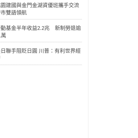
桃園建國與金門金湖資優班攜手交流
跨市雙語領航
動基金半年收益2.2兆 新制勞退逾
1萬
美日聯手阻貶日圓 川普：有利世界經
濟