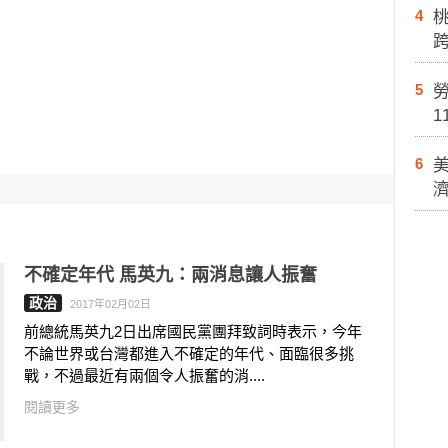
4
5
勞
1
6
不確定年代 馬英九：兩消息讓人振奮
政治
2017年02月02日
前總統馬英九2日出席國民黨團拜致詞時表示，今年
不論世界或台灣都進入不確定的年代、面臨很多挑
戰，不過最近有兩個令人振奮的消....
閱讀更多