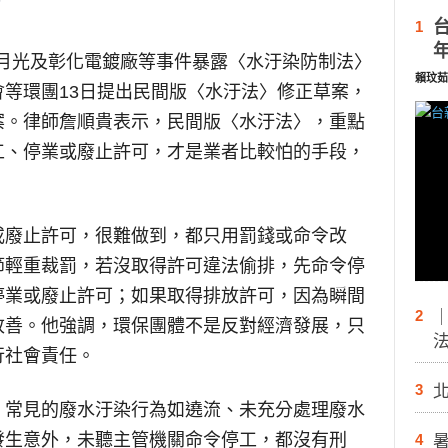
1
月光及彰化電鍍廠等事件暴露〈水汙染防制法〉
賴玟茹
等環團13日提出民間版〈水汙法〉修正草案，
案。律師詹順貴表示，民間版〈水汙法〉，重點
工、停業或廢止許可，才是業者比較怕的手段，
或廢止許可，很難做到，都只用罰錢或命令改
節輕重裁罰，若沒取得許可違法偷排，先命令停
停業或廢止許可；如果取得排放許可，因為瞬間
2
改善。他強調，環保團體不是反對經濟發展，只
行社會責任。
3
，常見的廢水汙染行為如遶流、未充分處理廢水
發生意外，未聽主管機關命令停工，都沒有刑
4