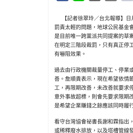
【記者徐翠玲／台北報導】
日
罰責太輕的問題，地球公民基金會
是目前唯一跨黨派共同提案的草
在明定三階段裁罰，只有真正停
有嚇阻效果。
過去由行政機關裁量停工、停業
善。詹順貴表示，現在希望依情
工，再限期改善，未改善就要求
意外事故超標，則會先要求限期
是希望企業賺錢之餘應該同時履
看守台灣協會祕書長謝和霖指出
或稀釋廢水排放，以及塔槽管線