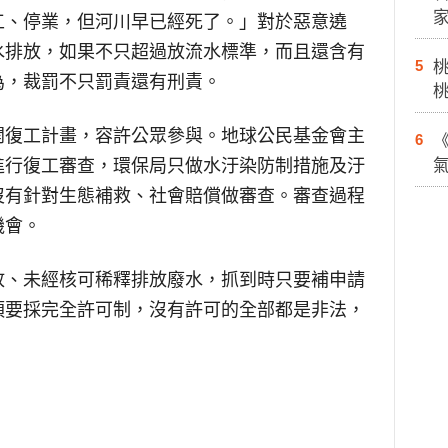
工、停業，但河川早已經死了。」對於惡意遶
水排放，如果不只超過放流水標準，而且還含有
5
為，裁罰不只罰責還有刑責。
開復工計畫，容許公眾參與。地球公民基金會主
6
進行復工審查，環保局只做水汙染防制措施及汙
沒有針對生態補救、社會賠償做審查。審查過程
機會。
放、未經核可稀釋排放廢水，抓到時只要補申請
須要採完全許可制，沒有許可的全部都是非法，