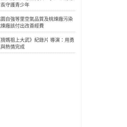
家長守護青少年
桃園自強等里空氣品質及桃煉廠污染
桃煉廠該付出改善經費
《揹媽祖上大武》紀錄片 導演：用勇
氣與熱情完成