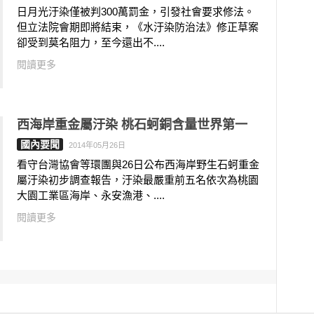
日月光汙染僅被判300萬罰金，引發社會要求修法。
但立法院會期即將結束，《水汙染防治法》修正草案
卻受到莫名阻力，至今還出不....
閱讀更多
西海岸重金屬汙染 桃石蚵銅含量世界第一
國內要聞
2014年05月26日
看守台灣協會等環團與26日公布西海岸野生石蚵重金
屬汙染初步調查報告，汙染最嚴重前五名依次為桃園
大園工業區海岸、永安漁港、....
閱讀更多