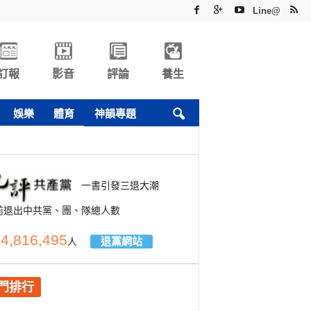
Line@
訂報
影音
評論
養生
娛樂
體育
神韻專題
一書引發三退大潮
前退出中共黨、團、隊總人數
4,816,495
退黨網站
人
門排行