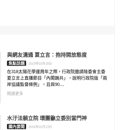
與網友溝通 夏立言：抱持開放態度
焦點話題
2015年03月18日
在318太陽花學運周年之際，行政院邀請陸委會主委
夏立言上直播節目「內閣踹共」，說明行政院版「兩
岸協議監督條例」，且與90....
閱讀更多
水汙法躺立院 環團籲立委別當門神
國內要聞
2015年01月13日