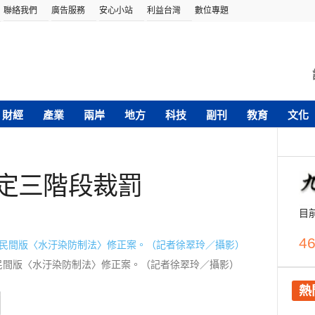
聯絡我們
廣告服務
安心小站
利益台灣
數位專題
財經
產業
兩岸
地方
科技
副刊
教育
文化
明定三階段裁罰
目
46
持民間版〈水汙染防制法〉修正案。（記者徐翠玲／攝影）
熱