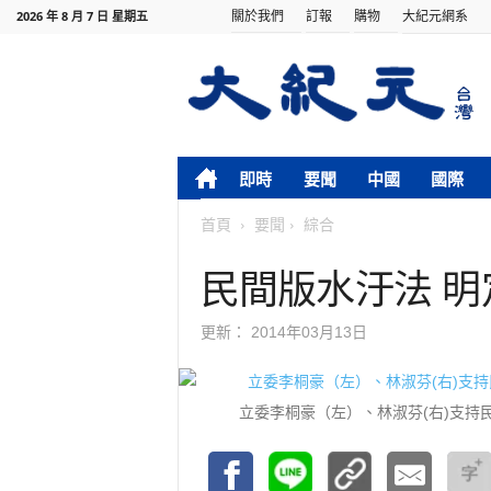
關於我們
訂報
購物
大紀元網系
2026 年 8 月 7 日 星期五
即時
要聞
中國
國際
首頁
要聞
綜合
民間版水汙法 
更新：
2014年03月13日
立委李桐豪（左）、林淑芬(右)支