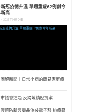
台新冠疫情升溫 單週重症62例創今
年新高
-
2026年08月04日
｜圖解新聞｜日常小病的簡易家庭療
法
北市議會通過 反跨境鎮壓提案
暑假慎防新興毒品偽裝電子菸 桃療籲