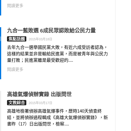
閱讀更多
九合一藍敗選 6成民眾認敗給公民力量
焦點話題
2015年03月18日
去年九合一選舉國民黨大敗，有近六成受訪者認為，
這樣的結果並非是輸給民進黨，而是被青年與公民力
量打敗；民進黨雖是最受歡迎的....
閱讀更多
高雄氣爆偵辦實錄 出版問世
文教綜合
2015年03月17日
高雄地檢署偵辦高雄氣爆事件，歷時140天偵查終
結，並將偵辦過程輯成《高雄大氣爆偵辦實錄》，新
書昨（17）日出版問世，檢察....