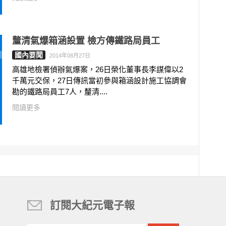
釐清氣爆箱涵設置 檢方傳鐵路局員工
國內要聞
2014年08月27日
高雄地檢署偵辦氣爆案，26日榮化董事長李謀偉以2
千萬元交保，27日傳訊當初參與箱涵設計施工協調會
勘的鐵路局員工7人，釐清....
閱讀更多
訂閱大紀元電子報