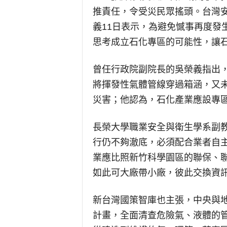
推責任，令受災民眾搖頭。台灣安
義11日表示，為避免憾事再度發
思考成立石化專區的可能性，讓
曾任行政院副院長的吳榮義指出
將揮發性氣體管線穿過箱涵，又
災害；他認為，石化產業應設專
長榮大學職業安全與衛生學系副
行仍不夠澈底，必須配合業者自
業應比照新竹科學園區的聯保、
如此可大廠帶小廠，彼此交換資
新台灣國策智庫也主張，中央與地
計畫，全面清查危險氣、液體的