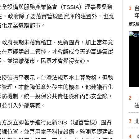
全設備與服務產業協會（TSSIA）理事長吳榮
1
生，政府除了要落實管線圖資庫的建置外，也應
賴玟茹
石化產業遠離都市。
，政府長期未落實稽查、更新圖資，加上當年竟
未在基礎建設上管控，才會釀成今天的高雄氣爆
區、並遠離都市，民眾才會覺得安心。
教授張振平表示，台灣法規基本上算嚴格，但執
主管理，才能降低意外發生的機率，他建議石化
聯防機制，統一投保公共責任險和內部安全險，
2
訊並引入外部專家。
3
方應立即著手進行更新GIS（埋管管線）圖資
管線位置，並善用電子科技設備，監測基礎建設
4