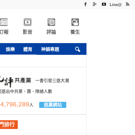
Line@
訂報
影音
評論
養生
娛樂
體育
神韻專題
一書引發三退大潮
前退出中共黨、團、隊總人數
4,796,289
退黨網站
人
門排行