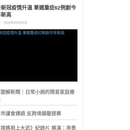
台新冠疫情升溫 單週重症62例創今
年新高
-
2026年08月04日
｜圖解新聞｜日常小病的簡易家庭療
法
北市議會通過 反跨境鎮壓提案
《揹媽祖上大武》紀錄片 導演：用勇