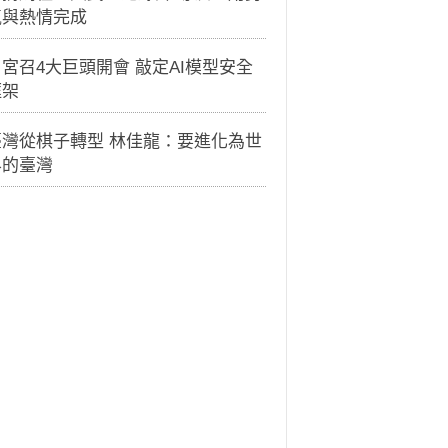
氣與熱情完成
宮召4大巨頭開會 敲定AI模型安全
框架
臺灣從棋子轉型 林佳龍：要進化為世
界的臺灣