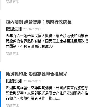
閱讀更多
拒內閣制 綠營智庫：應廢行政院長
焦點話題
2015年01月30日
去年九合一選舉國民黨大敗後，憲改議題便如雨後春
筍般備後各界熱烈討論，國民黨主席甚至建議應改成
內閣制。不過台灣國策智庫30....
閱讀更多
撇災難印象 澎湖高雄聯合推觀光
國內要聞
2014年09月15日
澎湖與高雄發生空難與氣爆後，外國旅客來台旅遊意
願受到影響，交通部觀光局聯合高雄與澎湖兩縣市推
行觀光，與旅行業者合作，推出....
閱讀更多