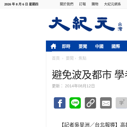
關於我們
訂報
購物
大紀元網系
2026 年 8 月 6 日 星期四
即時
要聞
中國
國際
首頁
要聞
焦點
避免波及都市 
更新：
2014年08月12日
【記者吳旻洲／台北報導】
高