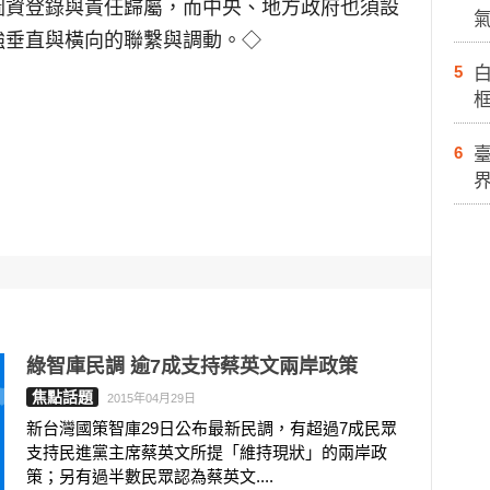
圖資登錄與責任歸屬，而中央、地方政府也須設
強垂直與橫向的聯繫與調動。◇
5
白
6
綠智庫民調 逾7成支持蔡英文兩岸政策
焦點話題
2015年04月29日
新台灣國策智庫29日公布最新民調，有超過7成民眾
支持民進黨主席蔡英文所提「維持現狀」的兩岸政
策；另有過半數民眾認為蔡英文....