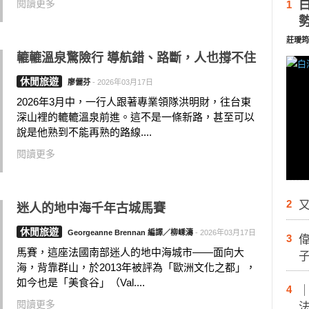
閱讀更多
1
莊璦筠
轆轆溫泉驚險行 導航錯、路斷，人也撐不住
休閒旅遊
廖儷芬
-
2026年03月17日
2026年3月中，一行人跟著專業領隊洪明財，往台東
深山裡的轆轆溫泉前進。這不是一條新路，甚至可以
說是他熟到不能再熟的路線....
閱讀更多
2
又
迷人的地中海千年古城馬賽
休閒旅遊
Georgeanne Brennan 編譯／柳嵊濤
-
2026年03月17日
3
馬賽，這座法國南部迷人的地中海城市——面向大
海，背靠群山，於2013年被評為「歐洲文化之都」，
如今也是「美食谷」（Val....
4
閱讀更多