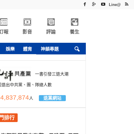
Line@
訂報
影音
評論
養生
娛樂
體育
神韻專題
一書引發三退大潮
前退出中共黨、團、隊總人數
4,837,874
退黨網站
人
門排行