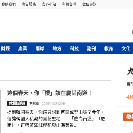
聯絡我們
廣告服務
安心小站
利益台灣
數位專題
財經
產業
兩岸
地方
科技
副刊
教育
文化
目
這個春天，你「櫻」該在慶尚南道！
46
休閒旅遊
李昭幸
-
2026年03月20日
提到韓國春天，你還只想到首爾或釜山嗎？今年，一
熱
個讓韓國人私藏的賞花聖地——「慶尚南道」（慶
南），正帶著滿城櫻花與山海美景....