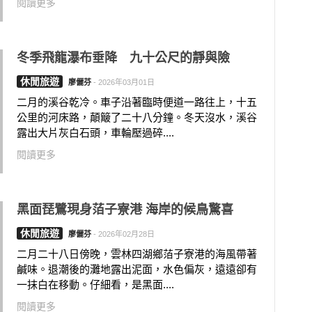
閱讀更多
冬季飛龍瀑布垂降 九十公尺的靜與險
休閒旅遊
廖儷芬
-
2026年03月01日
二月的溪谷乾冷。車子沿著臨時便道一路往上，十五
公里的河床路，顛簸了二十八分鐘。冬天沒水，溪谷
露出大片灰白石頭，車輪壓過碎....
閱讀更多
黑面琵鷺現身萡子寮港 海岸的候鳥驚喜
休閒旅遊
廖儷芬
-
2026年02月28日
二月二十八日傍晚，雲林四湖鄉萡子寮港的海風帶著
鹹味。退潮後的灘地露出泥面，水色偏灰，遠遠卻有
一抹白在移動。仔細看，是黑面....
閱讀更多