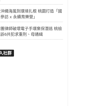
從沖繩海風到環境扎根 桃園打造「國
參訪 x 永續育樂營」
詐團律師破壞電子手環棄保潛逃 桃檢
起訴6共犯求重刑、母通緝
入社群