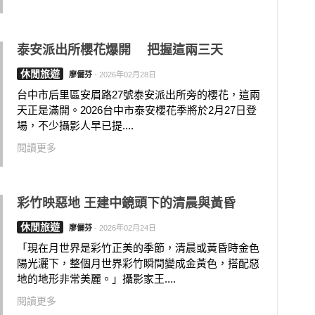
泰安派出所櫻花爆開 把握這兩三天
休閒旅遊
廖儷芬
-
2026年02月28日
台中市后里區安眉路27號泰安派出所旁的櫻花，這兩
天正是滿開。2026台中市泰安櫻花季將於2月27日登
場，不少攝影人早已提....
閱讀更多
彩竹映惡地 王建中鏡頭下的清晨與黃昏
休閒旅遊
廖儷芬
-
2026年02月24日
「現在月世界是彩竹正美的季節，清晨或黃昏時金色
陽光灑下，整個月世界彩竹瞬間變成金黃色，搭配惡
地的地形非常美麗。」攝影家王....
閱讀更多