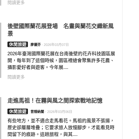
閱讀更多
後壁國際蘭花展登場 名畫與蘭花交織新風
景
休閒旅遊
廖儷芬
-
2026年03月07日
2026年臺灣國際蘭花展在台南後壁的花卉科技園區展
開，每年到了這個時候，園區裡總會聚集許多花農、
攝影愛好者與遊客。今年展....
閱讀更多
走進馬祖！在霧與風之間探索戰地記憶
休閒旅遊
曾臻納蘭
-
2026年03月06日
有些地方，並不適合走馬看花。馬祖的風景不張揚，
歷史卻層層堆疊；它要求旅人放慢腳步，才能看見時
間留下的痕跡。這趟旅程，與其....