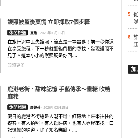
5
護照被盜後莫慌 立即採取7個步驟
際
休閒旅遊
夏瑜
-
2026年03月16日
6
在旅行途中丟失護照，簡直是一場噩夢！前一秒你還
在享受旅程，下一秒就翻箱倒櫃的尋找，發現護照不
見了。這本小小的護照既是你回....
閱讀更多
加
鹿港老街．甜味記憶 手藝傳承～畫糖 吹糖 ​​​​​​
麻粩
休閒旅遊
廖儷芬
-
2026年03月15日
假日的鹿港老街總是人潮不斷，紅磚地上來來往往的
遊客，有人拍照，有人逛餅店，也有人專程來找一口
記憶裡的味道。除了知名糕餅，....