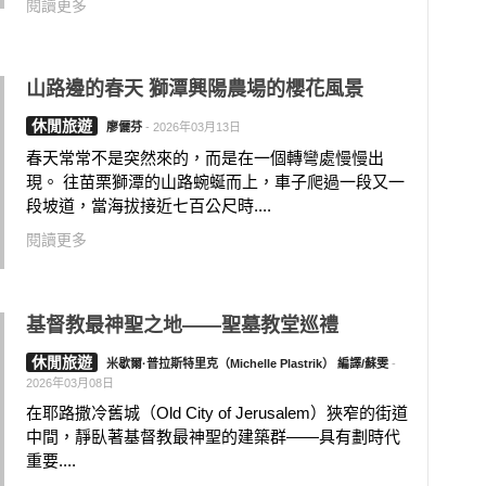
閱讀更多
山路邊的春天 獅潭興陽農場的櫻花風景
休閒旅遊
廖儷芬
-
2026年03月13日
春天常常不是突然來的，而是在一個轉彎處慢慢出
現。 往苗栗獅潭的山路蜿蜒而上，車子爬過一段又一
段坡道，當海拔接近七百公尺時....
閱讀更多
基督教最神聖之地——聖墓教堂巡禮
休閒旅遊
米歇爾·普拉斯特里克（Michelle Plastrik） 編譯/蘇雯
-
2026年03月08日
在耶路撒冷舊城（Old City of Jerusalem）狹窄的街道
中間，靜臥著基督教最神聖的建築群——具有劃時代
重要....