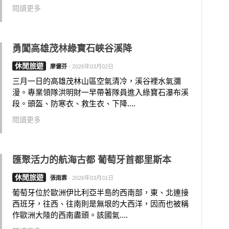
閱讀更多
勇闖高雄茂林綠寶石峽谷溪降
休閒旅遊
廖儷芬
-
2026年03月02日
三月一日的高雄茂林山區空氣清冷，溪谷裡水氣瀰
漫。專業領隊洪明財一早帶著隊員進入綠寶石瀑布溪
段。頭盔、防寒衣、救生衣、下降....
閱讀更多
匯聚活力的航海古都 葡萄牙首都里斯本
休閒旅遊
張雨霏
-
2026年03月01日
葡萄牙位於歐洲伊比利亞半島的西南部，東、北連接
西班牙，往西、往南則是無垠的大西洋，因而也被稱
作歐洲大陸的西南盡頭。該國氣....