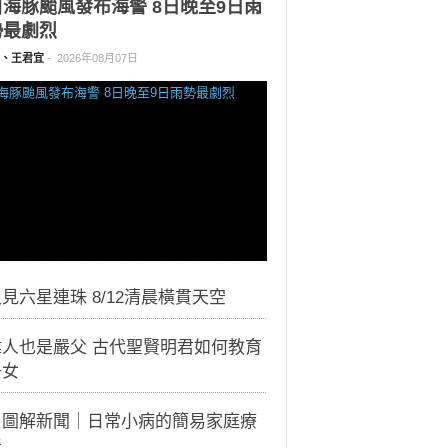
白海豚颱風發布海警 8日晚至9日雨
勢最劇烈
、王君宜
-
2026年08月07日
見六星連珠 8/12清晨橫貫天空
偉人也是嚴父 古代聖賢明君如何教育
子女
｜圖解新聞｜日常小病的簡易家庭療
法