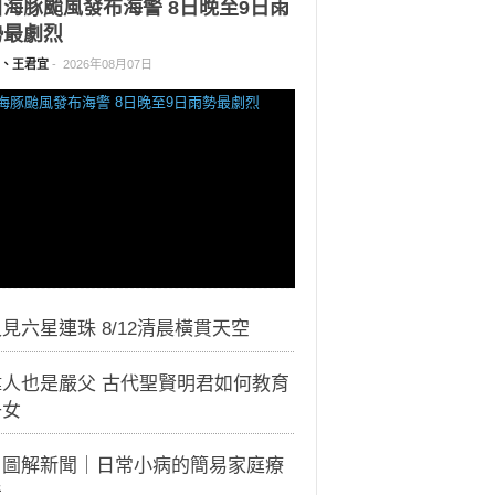
白海豚颱風發布海警 8日晚至9日雨
勢最劇烈
、王君宜
-
2026年08月07日
見六星連珠 8/12清晨橫貫天空
偉人也是嚴父 古代聖賢明君如何教育
子女
｜圖解新聞｜日常小病的簡易家庭療
法