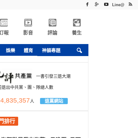
Line@
訂報
影音
評論
養生
娛樂
體育
神韻專題
一書引發三退大潮
前退出中共黨、團、隊總人數
4,835,357
退黨網站
人
門排行