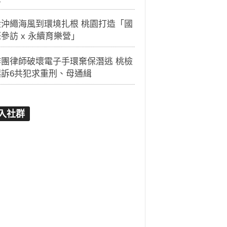
從沖繩海風到環境扎根 桃園打造「國
參訪 x 永續育樂營」
詐團律師破壞電子手環棄保潛逃 桃檢
起訴6共犯求重刑、母通緝
入社群