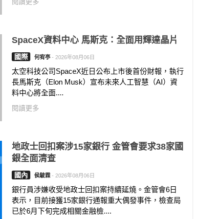
閱讀更多
SpaceX資料中心 馬斯克：全面用輝達晶片
國際
何宥亭
-
2026年08月06日
太空科技公司SpaceX近日公布上市後首份財報，執行
長馬斯克（Elon Musk）宣布未來人工智慧（AI）資
料中心將全面....
閱讀更多
地政士回扣案涉15家銀行 金管會要求38家國
銀全面清查
國內
侯駿霖
-
2026年08月06日
銀行員涉嫌收受地政士回扣案持續延燒。金管會6日
表示，目前接獲15家銀行通報重大偶發事件，檢查局
已於6月下旬完成相關金融檢....