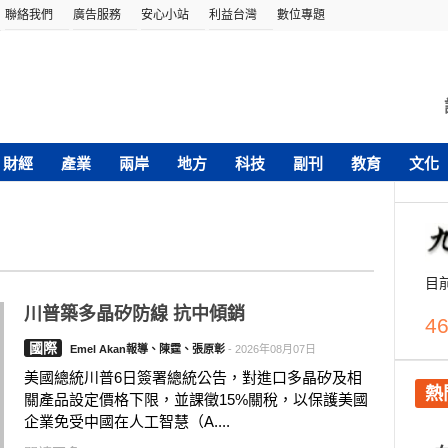
聯絡我們
廣告服務
安心小站
利益台灣
數位專題
財經
產業
兩岸
地方
科技
副刊
教育
文化
目
川普築多晶矽防線 抗中傾銷
46
國際
Emel Akan報導、陳霆、張原彰
-
2026年08月07日
美國總統川普6日簽署總統公告，對進口多晶矽及相
熱
關產品設定價格下限，並課徵15%關稅，以保護美國
企業免受中國在人工智慧（A....