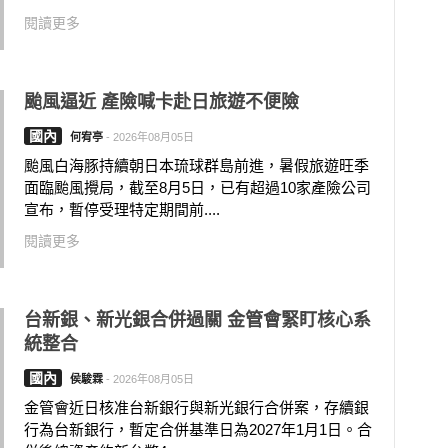
閱讀更多
颱風逼近 產險喊卡赴日旅遊不便險
國內
何宥亭
-
2026年08月05日
颱風白海豚持續朝日本琉球群島前進，暑假旅遊旺季
面臨颱風攪局，截至8月5日，已有超過10家產險公司
宣布，暫停受理特定期間前....
閱讀更多
台新銀、新光銀合併過關 金管會緊盯核心系
統整合
國內
侯駿霖
-
2026年08月05日
金管會近日核准台新銀行與新光銀行合併案，存續銀
行為台新銀行，暫定合併基準日為2027年1月1日。合