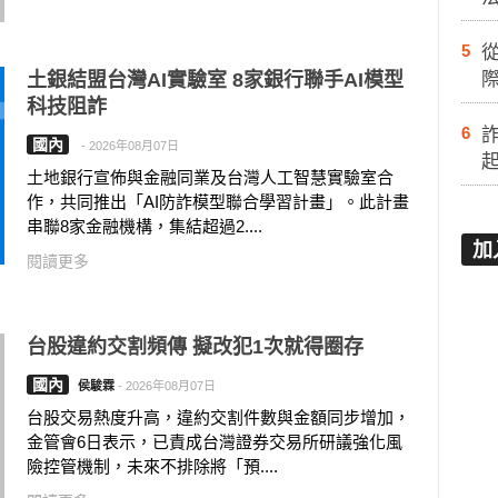
5
土銀結盟台灣AI實驗室 8家銀行聯手AI模型
際
科技阻詐
6
國內
-
2026年08月07日
土地銀行宣佈與金融同業及台灣人工智慧實驗室合
作，共同推出「AI防詐模型聯合學習計畫」。此計畫
串聯8家金融機構，集結超過2....
加
閱讀更多
台股違約交割頻傳 擬改犯1次就得圈存
國內
侯駿霖
-
2026年08月07日
台股交易熱度升高，違約交割件數與金額同步增加，
金管會6日表示，已責成台灣證券交易所研議強化風
險控管機制，未來不排除將「預....