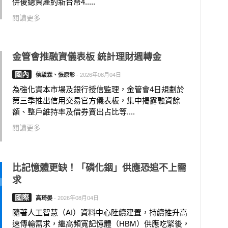
併後總資產約新台幣4.....
閱讀更多
金管會推融資儀表板 統計理財週轉金
國內
侯駿霖、張原彰
-
2026年08月04日
為強化資本市場及銀行授信監理，金管會4日規劃於
第三季推出信用交易官方儀表板，集中揭露融資餘
額、整戶維持率及借券賣出占比等....
閱讀更多
比記憶體更缺！「磷化銦」供應恐追不上需
求
國際
高琦晏
-
2026年08月04日
隨著人工智慧（AI）資料中心陸續建置，持續推升高
速傳輸需求，繼高頻寬記憶體（HBM）供應吃緊後，