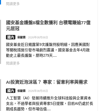
閱讀更多
國安基金護盤8檔全數獲利 台積電賺逾77億
元居冠
國內
侯駿霖
-
2026年08月06日
國安基金近日揭露第9次護盤持股明細。因應美國對
等關稅措施引發市場劇烈震盪，國安基金去年4月啟
動史上最長護盤，歷時279天....
閱讀更多
AI投資近泡沫區？ 專家：留意利率與需求
國內
侯駿霖
-
2026年08月05日
人工智慧（AI）發展持續推升全球科技股與企業資本
支出，不過學者與投資專家5日提醒，目前AI仍處於長
期成長趨勢，但市場估值....