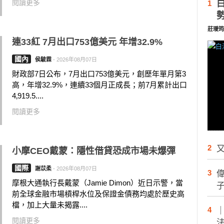
閱讀更多
1
莊璦筠
連33紅 7月出口753億美元 年增32.9%
國內
侯駿霖
-
2026年08月07日
財政部7日公布，7月出口753億美元，創歷年單月第3
高，年增32.9%，連續33個月正成長；前7月累計出口
4‚919.5....
閱讀更多
2
又
小摩CEO戴蒙：隱性借貸恐成市場未爆彈
國際
謝苡柔
-
2026年08月07日
3
摩根大通執行長戴蒙（Jamie Dimon）近日示警，當
前全球金融市場槓桿水位及保證金債務均處於歷史高
檔，加上大量未揭露....
4
閱讀更多