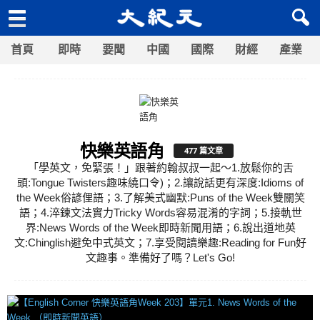
首頁
即時
要聞
中國
國際
財經
產業
快樂英語角
477 篇文章
「學英文，免緊張！」跟著約翰叔叔一起～1.放鬆你的舌
頭:Tongue Twisters趣味繞口令)；2.讓說話更有深度:Idioms of
the Week俗諺俚語；3.了解美式幽默:Puns of the Week雙關笑
語；4.淬鍊文法實力Tricky Words容易混淆的字詞；5.接軌世
界:News Words of the Week即時新聞用語；6.說出道地英
文:Chinglish避免中式英文；7.享受閱讀樂趣:Reading for Fun好
文趣事。準備好了嗎？Let's Go!