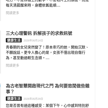
每天清晨醒來時，身體依舊能順....
閱讀更多
三大心理警訊 拆解孩子的求救訊號
健康生活
2026年06月14日
青春期的女兒突然變了！原本乖巧的她，開始沉默、
不願說話。更令人擔心的是，女孩不僅出現自傷行
為，甚至動過輕生念頭。....
閱讀更多
為古老智慧開啟現代之門 為何要悠閒做些雜
事？
健康生活
2026年05月29日
您是否曾有過這種感受：某個下午，心中感到特別舒