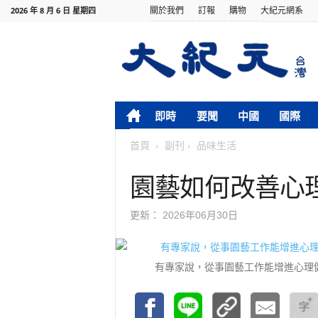
關於我們
訂報
購物
大紀元網系
2026 年 8 月 6 日 星期四
即時
要聞
中國
國際
首頁
副刊
品味生活
園藝如何改善心
更新：
2026年06月30日
有專家說，從事園藝工作能增進心理健康