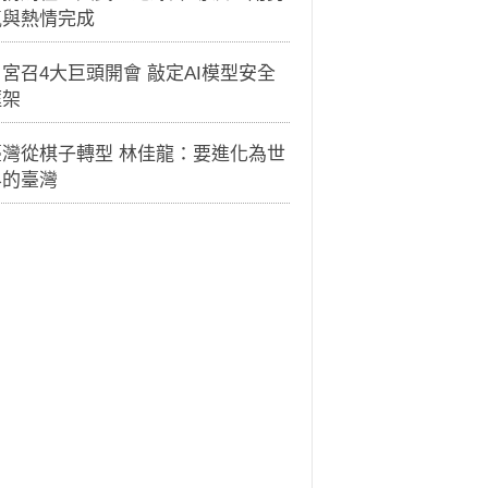
氣與熱情完成
宮召4大巨頭開會 敲定AI模型安全
框架
臺灣從棋子轉型 林佳龍：要進化為世
界的臺灣