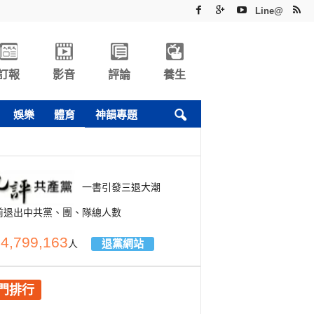
Line@
訂報
影音
評論
養生
娛樂
體育
神韻專題
一書引發三退大潮
前退出中共黨、團、隊總人數
4,799,163
退黨網站
人
門排行