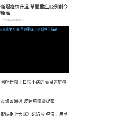
台新冠疫情升溫 單週重症62例創今
年新高
-
2026年08月04日
｜圖解新聞｜日常小病的簡易家庭療
法
北市議會通過 反跨境鎮壓提案
《揹媽祖上大武》紀錄片 導演：用勇