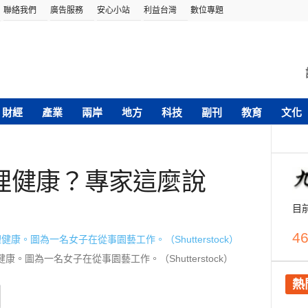
聯絡我們
廣告服務
安心小站
利益台灣
數位專題
財經
產業
兩岸
地方
科技
副刊
教育
文化
理健康？專家這麼說
目
46
。圖為一名女子在從事園藝工作。（Shutterstock）
熱