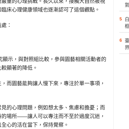
對嚴重的心理挑戰。長久以來，接觸大自然被視
和臨床心理健康領域也逐漸認可了這個觀點。
5
白
益處：
6
研究顯示，與對照組比較，參與園藝相關活動者的
比較顯著的降低。
生，而園藝能夠讓人慢下來，專注於單一事項，
常見的心理問題，例如想太多、焦慮和擔憂；而
特的場所——讓人可以專注而不至於過度沉迷，
且全心的活在當下，保持覺察。