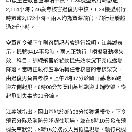
41歲主任教官盧季佑中校，T-34機型飛行時數逾
2,114小時；46歲考核官過俊男中校，T-34機型飛行
時數逾2,172小時。兩人均為資深飛官，飛行經驗超
過2千小時。
空軍司令部下午則召開記者會進行說明，江義誠表
示，機號3414事發時，兩人正執行「模擬發動機失
效」科目，訓練飛官於發動機失效狀況下完成返場
降落。當時正執行盧季佑轉任考核官的考核架次，
由過俊男負責考核。上午7時47分於岡山基地36跑
道左側起飛，8時08分於岡山基地跑道北端墜毀，從
起飛到失事約21分鐘。
江義誠指出，岡山基地於8時08分接獲通報後，下令
飛管分隊及消防分隊趕往現場，並在8時10分發布飛
機失事狀況；8時15分搜救人員抵達現場，執行飛機