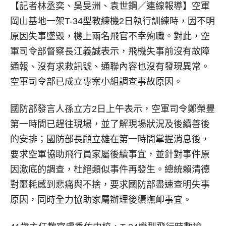
【記者林丞奕、吳旻洲、袁世鋼／連線報導】
空軍
岡山基地一架T-34型教練機2日執行訓練時，因不明
原因失事墜毀，機上兩名飛官不幸殉職。對此，空
軍司令部督察長江義誠表示，飛機失事前沒有故障
通報、沒有求救訊號、通聯內容也沒有發現異常。
空軍司令部已成立專案小組調查事故原因。
國防部發言人孫立方2日上午表示，空軍司令鄭榮豐
第一時間已趕往現場，並了解現場狀況及後續善後
的安排；國防部長顧立雄在第一時間掌握消息後，
要求空軍協助飛行員家屬後續事宜，並針對事件原
因澈底的調查，杜絕類似事件再發生。總統賴清德
對噩耗感到悲痛與不捨，要求國防部盡速查明失事
原因，同時全力協助家屬辦理後續撫卹事宜。