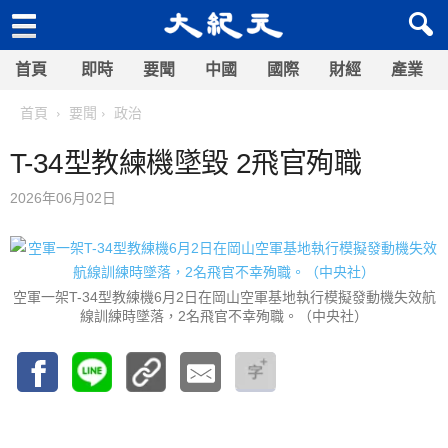
首頁
即時
要聞
中國
國際
財經
產業
首頁
要聞
政治
T-34型教練機墜毀 2飛官殉職
2026年06月02日
空軍一架T-34型教練機6月2日在岡山空軍基地執行模擬發動機失效航
線訓練時墜落，2名飛官不幸殉職。（中央社）