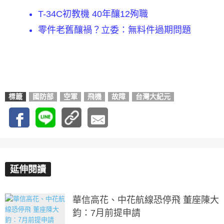
T-34C初教機 40年釀12殉職
零件老舊釀禍？立委：無料件過期問題
標籤
國防部
空軍
飛機
故障
台灣大紀元
延伸閱讀
華信高花、中花航線恐停飛 董座陳大
鈞：7月前提申請