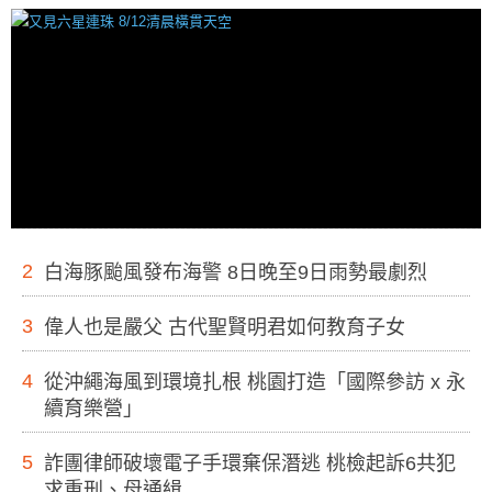
2
白海豚颱風發布海警 8日晚至9日雨勢最劇烈
3
偉人也是嚴父 古代聖賢明君如何教育子女
4
從沖繩海風到環境扎根 桃園打造「國際參訪 x 永
續育樂營」
5
詐團律師破壞電子手環棄保潛逃 桃檢起訴6共犯
求重刑、母通緝