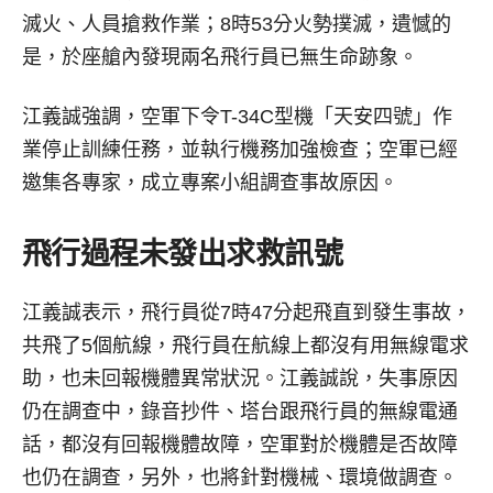
滅火、人員搶救作業；8時53分火勢撲滅，遺憾的
是，於座艙內發現兩名飛行員已無生命跡象。
江義誠強調，空軍下令T-34C型機「天安四號」作
業停止訓練任務，並執行機務加強檢查；空軍已經
邀集各專家，成立專案小組調查事故原因。
飛行過程未發出求救訊號
江義誠表示，飛行員從7時47分起飛直到發生事故，
共飛了5個航線，飛行員在航線上都沒有用無線電求
助，也未回報機體異常狀況。江義誠說，失事原因
仍在調查中，錄音抄件、塔台跟飛行員的無線電通
話，都沒有回報機體故障，空軍對於機體是否故障
也仍在調查，另外，也將針對機械、環境做調查。