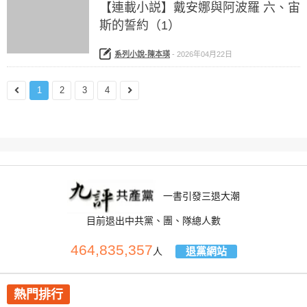
【連載小説】戴安娜與阿波羅 六、宙
斯的誓約（1）
系列小說-陳本瑛
-
2026年04月22日
1
2
3
4
一書引發三退大潮
目前退出中共黨、團、隊總人數
464,835,357
退黨網站
人
熱門排行