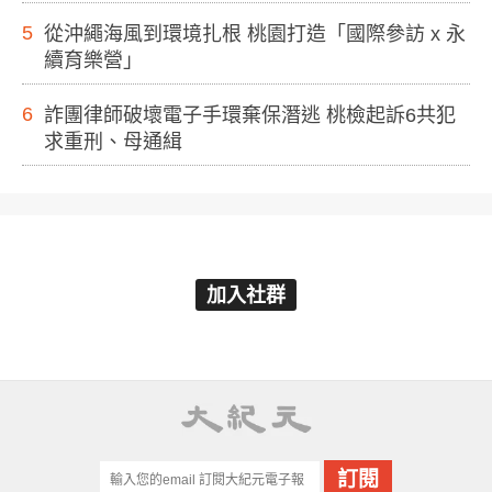
5
從沖繩海風到環境扎根 桃園打造「國際參訪 x 永
續育樂營」
6
詐團律師破壞電子手環棄保潛逃 桃檢起訴6共犯
求重刑、母通緝
加入社群