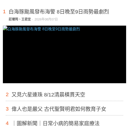
1
白海豚颱風發布海警 8日晚至9日雨勢最劇烈
莊璦筠、王君宜
-
2026年08月07日
2
又見六星連珠 8/12清晨橫貫天空
3
偉人也是嚴父 古代聖賢明君如何教育子女
4
｜圖解新聞｜日常小病的簡易家庭療法