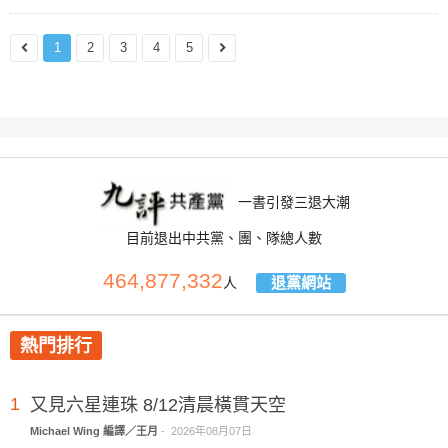
1
2
3
4
5
一書引發三退大潮
目前退出中共黨、團、隊總人數
464,877,332
退黨網站
人
熱門排行
1
又見六星連珠 8/12清晨橫貫天空
Michael Wing 編譯／王月
-
2026年08月07日