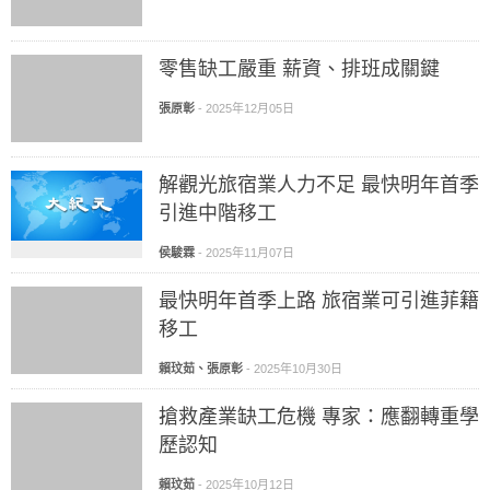
零售缺工嚴重 薪資、排班成關鍵
張原彰
-
2025年12月05日
解觀光旅宿業人力不足 最快明年首季
引進中階移工
侯駿霖
-
2025年11月07日
最快明年首季上路 旅宿業可引進菲籍
移工
賴玟茹、張原彰
-
2025年10月30日
搶救產業缺工危機 專家：應翻轉重學
歷認知
賴玟茹
-
2025年10月12日