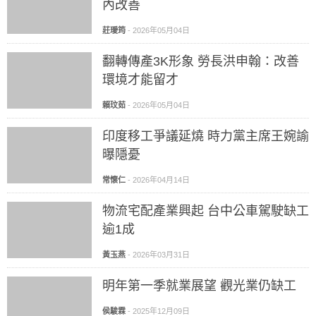
內改善
莊璦筠
-
2026年05月04日
翻轉傳產3K形象 勞長洪申翰：改善
環境才能留才
賴玟茹
-
2026年05月04日
印度移工爭議延燒 時力黨主席王婉諭
曝隱憂
常懷仁
-
2026年04月14日
物流宅配產業興起 台中公車駕駛缺工
逾1成
黃玉燕
-
2026年03月31日
明年第一季就業展望 觀光業仍缺工
侯駿霖
-
2025年12月09日