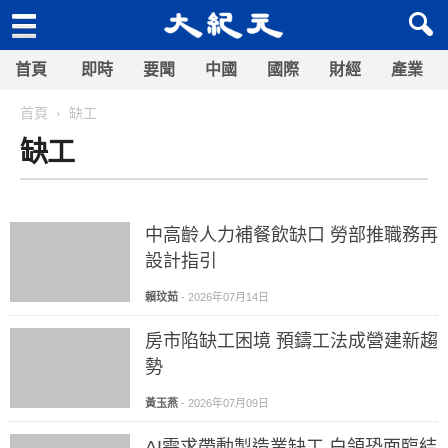
首頁
即時
要聞
中國
國際
財經
產業
首頁
缺工
缺工
中高齡人力補餐飲缺口 勞部推職務再
設計指引
賴玟茹
-
2026年07月14日
房市陷缺工困境 預鑄工法成營建新趨
勢
黃玉燕
-
2026年07月09日
AI需求帶動製造業缺工 白領恐面臨結