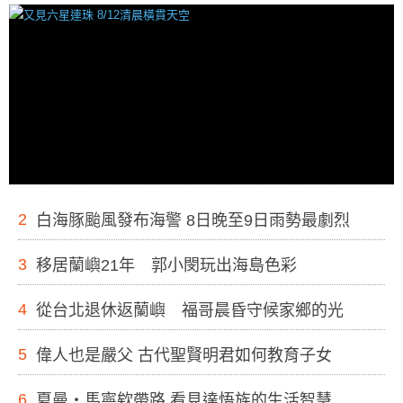
2
白海豚颱風發布海警 8日晚至9日雨勢最劇烈
3
移居蘭嶼21年 郭小閔玩出海島色彩
4
從台北退休返蘭嶼 福哥晨昏守候家鄉的光
5
偉人也是嚴父 古代聖賢明君如何教育子女
6
夏曼・馬寧欸帶路 看見達悟族的生活智慧