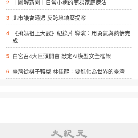
2
｜圖解新聞｜日常小病的簡易家庭療法
3
北市議會通過 反跨境鎮壓提案
4
《揹媽祖上大武》紀錄片 導演：用勇氣與熱情完
成
5
白宮召4大巨頭開會 敲定AI模型安全框架
6
臺灣從棋子轉型 林佳龍：要進化為世界的臺灣