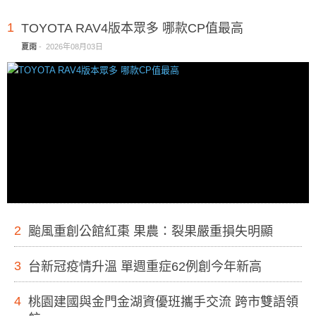
1
TOYOTA RAV4版本眾多 哪款CP值最高
夏雨
-
2026年08月03日
2
颱風重創公館紅棗 果農：裂果嚴重損失明顯
3
台新冠疫情升溫 單週重症62例創今年新高
4
桃園建國與金門金湖資優班攜手交流 跨市雙語領