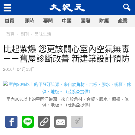
首頁
即時
要聞
中國
國際
財經
產業
首頁
副刊
品味生活
比起紫爆 您更該關心室內空氣無毒
－－舊屋診斷改善 新建築設計預防
2016年04月13日
室內90%以上的甲醛汙染源，來自於角材、合板、膠水、櫥櫃、傢
俱、地板。（茂系亞提供）