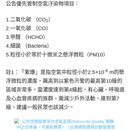
公告優先管制空氣汙染物項目：
1.二氧化碳 （CO
）
2
2.一氧化碳 （CO）
3.甲醛 （HCHO）
4.細菌 （Bacteria）
5.粒徑小於等於十微米之懸浮微粒（PM10）
-6
註1：「紫爆」是指空氣中粒徑小於2.5×10
m的懸
浮微粒的濃度，飆高到以紫色示警的最高第10級的
區域非常多。當濃度達到第4級起，有心臟、呼吸道
及心血管疾病的族群，需減少戶外活動，達到第7
級，建議一般民眾也該減少。