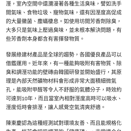
溼，室內空間中還瀰漫著各種生活臭味，譬如洗手
間氣味、食物垃圾、寵物氣味，還有因溼度高促成
的大量黴菌、塵蟎棲息。如使用坊間芳香劑除臭，
大多只是氣味上壓過臭味，並未根本解決問題，有
些芳香劑本身都含有害揮發物質。
發展綠建材產品是全球的趨勢，各國優良產品可以
借鑑運用。近年來，有一種能夠吸附有害物質、除
臭和調溼功能的壁磚由韓國研發並開始盛行，其原
理是內部天然礦物材料會形成非常大面積細微氣
孔，能吸附甲醛等令人不舒服的氣體分子，時效約
可達到10年，而且當室內相對溼度高時可以吸水、
溼度低時會排溼，讓人感覺空氣清爽舒適。
陳東慶認為這種經測試對環境友善、而且能規格化