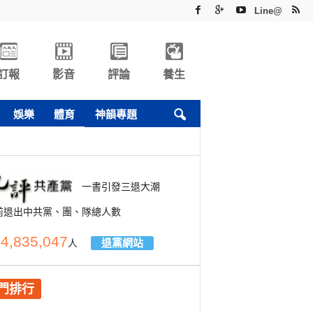
Line@
訂報
影音
評論
養生
娛樂
體育
神韻專題
一書引發三退大潮
前退出中共黨、團、隊總人數
4,835,047
退黨網站
人
門排行