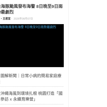
白海豚颱風發布海警 8日晚至9日雨
勢最劇烈
、王君宜
-
2026年08月07日
｜圖解新聞｜日常小病的簡易家庭療
法
從沖繩海風到環境扎根 桃園打造「國
參訪 x 永續育樂營」