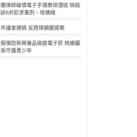
詐團律師破壞電子手環棄保潛逃 桃檢
起訴6共犯求重刑、母通緝
北市議會通過 反跨境鎮壓提案
暑假慎防新興毒品偽裝電子菸 桃療籲
家長守護青少年