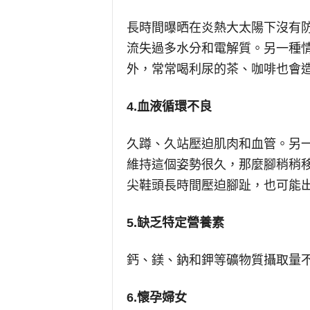
長時間曝晒在炎熱大太陽下沒有
流失過多水分和電解質。另一種
外，常常喝利尿的茶、咖啡也會
4.
血液循環不良
久蹲、久站壓迫肌肉和血管。另
維持這個姿勢很久，那麼腳稍稍
尖鞋頭長時間壓迫腳趾，也可能
5.
缺乏特定營養素
鈣、鎂、鈉和鉀等礦物質攝取量
6.
懷孕婦女