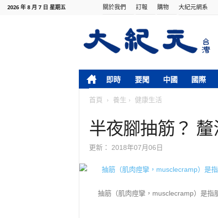
關於我們
訂報
購物
大紀元網系
2026 年 8 月 7 日 星期五
即時
要聞
中國
國際
首頁
養生
健康生活
半夜腳抽筋？ 釐
更新：
2018年07月06日
抽筋（肌肉痙攣，musclecramp