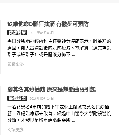
缺維他命D腳狂抽筋 有撇步可預防
健康醫療
2017年04月05日
書田診所腦神經內科主任醫師黃婷毓表示，腳抽筋的
原因，如大量運動後的肌肉疲累、電解質（通常為鈣
離子或鎂離子）或是體液分佈不....
閱讀更多
腳莫名其妙抽筋 原來是靜脈曲張引起
醫療新聞
2016年09月14日
一名女患者4年前開始下午或晚上腳就常莫名其妙抽
筋，到處治療都未改善，經過中山醫學大學附設醫院
診斷，才發現是嚴重靜脈曲張所....
閱讀更多