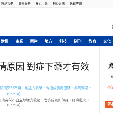
聯絡我們
廣告服務
安心小站
利益台灣
數位專題
財經
產業
兩岸
地方
科技
副刊
教育
文化
清原因 對症下藥才有效
目
46
）是指肌肉突然不自主地猛力收縮，會造成肌肉僵硬、疼痛難忍。
熱
（Fotolia）