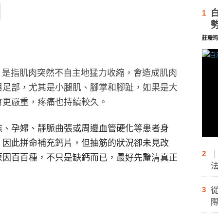
1
莊璦筠
amp）是指肌肉突然不自主地猛力收縮，會造成肌肉
與足部，尤其是小腿肌、腳掌和腳趾，如果是大
會更嚴重，疼痛也持續較久。
族、孕婦、靜脈曲張或周邊血管硬化等患者身
，因此拼命補充鈣片，但抽筋的狀況卻未見改
2
原因百百種，不只是缺鈣而已，最好先釐清真正
3
際