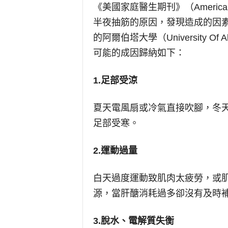
《美國家庭醫生期刊》（American 
半夜抽筋的原因，發現造成的因
的阿爾伯塔大學（University Of 
可能的成因歸納如下：
1.
足部受涼
夏天電風扇或冷氣直接吹腳，冬
足部受寒。
2.
運動過量
白天過度運動致肌肉太疲勞，或
源，當肝醣消耗過多卻沒有及時
3.
脫水、電解質失衡