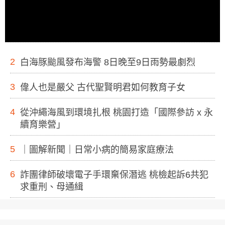
2
白海豚颱風發布海警 8日晚至9日雨勢最劇烈
3
偉人也是嚴父 古代聖賢明君如何教育子女
4
從沖繩海風到環境扎根 桃園打造「國際參訪 x 永
續育樂營」
5
｜圖解新聞｜日常小病的簡易家庭療法
6
詐團律師破壞電子手環棄保潛逃 桃檢起訴6共犯
求重刑、母通緝