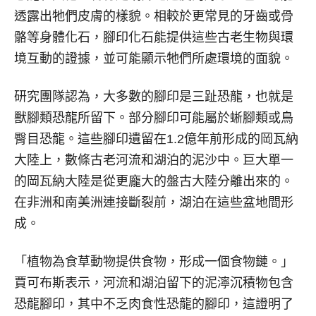
透露出牠們皮膚的樣貌。相較於更常見的牙齒或骨
骼等身體化石，腳印化石能提供這些古老生物與環
境互動的證據，並可能顯示牠們所處環境的面貌。
研究團隊認為，大多數的腳印是三趾恐龍，也就是
獸腳類恐龍所留下。部分腳印可能屬於蜥腳類或鳥
臀目恐龍。這些腳印遺留在1.2億年前形成的岡瓦納
大陸上，數條古老河流和湖泊的泥沙中。巨大單一
的岡瓦納大陸是從更龐大的盤古大陸分離出來的。
在非洲和南美洲連接斷裂前，湖泊在這些盆地間形
成。
「植物為食草動物提供食物，形成一個食物鏈。」
賈可布斯表示，河流和湖泊留下的泥濘沉積物包含
恐龍腳印，其中不乏肉食性恐龍的腳印，這證明了