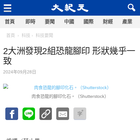
首頁
即時
要聞
中國
國際
財經
產業
首頁
科技
科技要聞
2大洲發現2組恐龍腳印 形狀幾乎一
致
2024年09月28日
肉食恐龍的腳印化石。（Shutterstock）