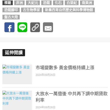
標籤
非洲
大紀元
恐龍
化石
白堊紀
南美洲
恐龍腳印
古生物學家
新墨西哥自然歷史與科學博物館
盤古大陸
延伸閱讀
市場變數多 黃金價格持續上漲
2024年09月26日
大放水一萬億後 中共再下調中期貸款
利率
2024年09月26日