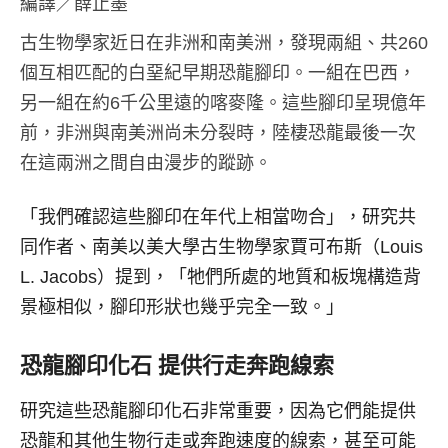
編譯／薛止墨
古生物學家近日在非洲和南美洲，發現兩組、共260
個互相匹配的白堊紀早期恐龍腳印。一組在巴西，
另一組在約6千公里遠的喀麥隆。這些腳印呈現億年
前，非洲與南美洲尚未分裂時，陸棲恐龍最後一次
在這兩洲之間自由漫步的蹤跡。
「我們確認這些腳印在年代上相當吻合」，研究共
同作者、南美以美大學古生物學家賈可布斯（Louis
L. Jacobs）提到，「牠們所處的地質和板塊構造背
景極相似，腳印形狀也幾乎完全一致。」
恐龍腳印化石
提供行走奔跑線索
研究這些恐龍腳印化石非常重要，因為它們能提供
恐龍和其他生物行走或奔跑速度的線索，甚至可能