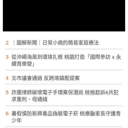
2
｜圖解新聞｜日常小病的簡易家庭療法
3
從沖繩海風到環境扎根 桃園打造「國際參訪 x 永
續育樂營」
4
北市議會通過 反跨境鎮壓提案
5
詐團律師破壞電子手環棄保潛逃 桃檢起訴6共犯
求重刑、母通緝
6
暑假慎防新興毒品偽裝電子菸 桃療籲家長守護青
少年