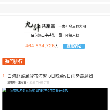
一書引發三退大潮
目前退出中共黨、團、隊總人數
464,834,726
退黨網站
人
熱門排行
1
白海豚颱風發布海警 8日晚至9日雨勢最劇烈
莊璦筠、王君宜
-
2026年08月07日