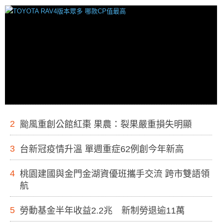
2
颱風重創公館紅棗 果農：裂果嚴重損失明顯
3
台新冠疫情升溫 單週重症62例創今年新高
4
桃園建國與金門金湖資優班攜手交流 跨市雙語領
航
5
勞動基金半年收益2.2兆 新制勞退逾11萬