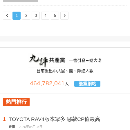
1
2
3
4
5
一書引發三退大潮
目前退出中共黨、團、隊總人數
464,782,041
退黨網站
人
熱門排行
1
TOYOTA RAV4版本眾多 哪款CP值最高
夏雨
-
2026年08月03日