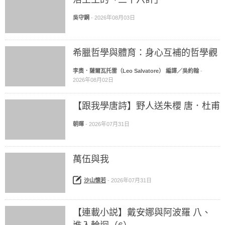
吳守鋼
-
2026年08月03日
希臘哲學與體育：身心互補的哲學觀
李奧．薩爾瓦托雷（Leo Salvatore） 編譯／吳約翰
-
2026年08月02日
【跟我學唐詩】野人送朱櫻 唐．杜甫
朝暉
-
2026年07月31日
萬伍與我
沙山懷若
-
2026年07月31日
【連載小説】戴安娜與阿波羅 八、