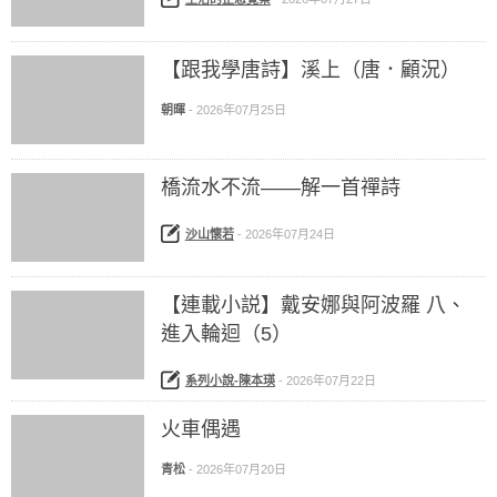
【跟我學唐詩】溪上（唐．顧況）
朝暉
-
2026年07月25日
橋流水不流——解一首禪詩
沙山懷若
-
2026年07月24日
【連載小説】戴安娜與阿波羅 八、
進入輪迴（5）
系列小說-陳本瑛
-
2026年07月22日
火車偶遇
青松
-
2026年07月20日