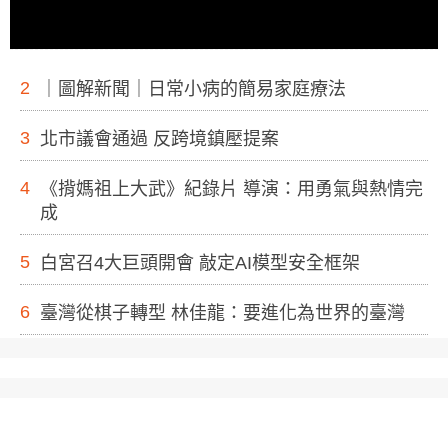
2
｜圖解新聞｜日常小病的簡易家庭療法
3
北市議會通過 反跨境鎮壓提案
4
《揹媽祖上大武》紀錄片 導演：用勇氣與熱情完
成
5
白宮召4大巨頭開會 敲定AI模型安全框架
6
臺灣從棋子轉型 林佳龍：要進化為世界的臺灣